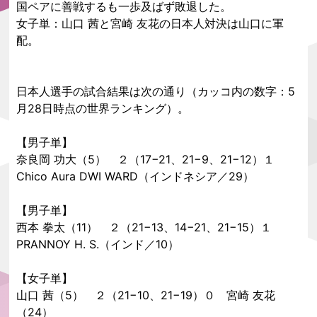
国ペアに善戦するも一歩及ばず敗退した。
女子単：山口 茜と宮崎 友花の日本人対決は山口に軍
配。
日本人選手の試合結果は次の通り（カッコ内の数字：5
月28日時点の世界ランキング）。
【男子単】
奈良岡 功大（5） ２（17−21、21−9、21−12）１
Chico Aura DWI WARD（インドネシア／29）
【男子単】
西本 拳太（11） ２（21−13、14−21、21−15）１
PRANNOY H. S.（インド／10）
【女子単】
山口 茜（5） ２（21−10、21−19）０ 宮崎 友花
（24）