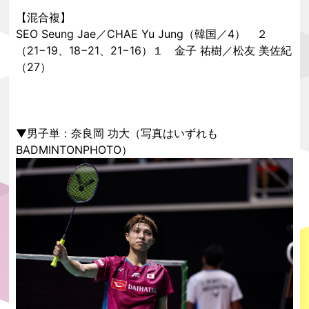
【混合複】
SEO Seung Jae／CHAE Yu Jung（韓国／4） ２
（21−19、18−21、21−16）１ 金子 祐樹／松友 美佐紀
（27）
▼男子単：奈良岡 功大（写真はいずれも
BADMINTONPHOTO）