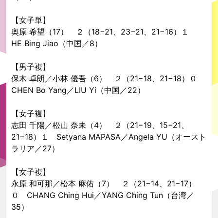
【女子単】
奥原 希望（17） ２（18−21、23−21、21−16）１
HE Bing Jiao（中国／8）
【男子複】
保木 卓朗／小林 優吾（6） ２（21−18、21−18）０
CHEN Bo Yang／LIU Yi（中国／22）
【女子複】
志田 千陽／松山 奈未（4） ２（21−19、15−21、
21−18）１ Setyana MAPASA／Angela YU（オースト
ラリア／27）
【女子複】
永原 和可那／松本 麻佑（7） ２（21−14、21−17）
０ CHANG Ching Hui／YANG Ching Tun（台湾／
35）