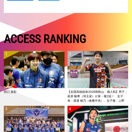
ACCESS RANKING
田口 真彩
【全国高校総体2026和歌山・個人戦】男子：
萩原 駿希（埼玉栄）が単・複2冠！ 女子
単：渡邉 柚乃（倉敷中央）、女子複：上野
優寿／伴野 碧唯（ふたば未来学園）が春夏連
覇！