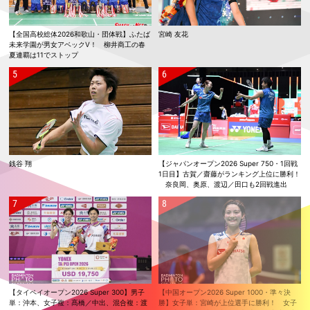
【全国高校総体2026和歌山・団体戦】ふたば
宮崎 友花
未来学園が男女アベックV！ 柳井商工の春
夏連覇は11でストップ
銭谷 翔
【ジャパンオープン2026 Super 750・1回戦
1日目】古賀／齋藤がランキング上位に勝利！
奈良岡、奥原、渡辺／田口も2回戦進出
【タイペイオープン2026 Super 300】男子
【中国オープン2026 Super 1000・準々決
単：沖本、女子複：髙橋／中出、混合複：渡
勝】女子単：宮崎が上位選手に勝利！ 女子