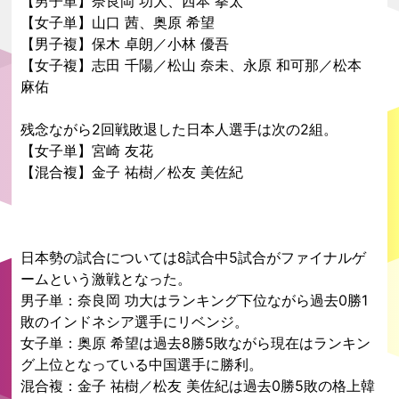
【男子単】奈良岡 功大、西本 拳太
【女子単】山口 茜、奥原 希望
【男子複】保木 卓朗／小林 優吾
【女子複】志田 千陽／松山 奈未、永原 和可那／松本
麻佑
残念ながら2回戦敗退した日本人選手は次の2組。
【女子単】宮崎 友花
【混合複】金子 祐樹／松友 美佐紀
日本勢の試合については8試合中5試合がファイナルゲ
ームという激戦となった。
男子単：奈良岡 功大はランキング下位ながら過去0勝1
敗のインドネシア選手にリベンジ。
女子単：奥原 希望は過去8勝5敗ながら現在はランキン
グ上位となっている中国選手に勝利。
混合複：金子 祐樹／松友 美佐紀は過去0勝5敗の格上韓