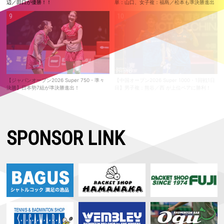
辺／田口が優勝！！
単：山口、女子複：福島／松本も準決勝進出
【ジャパンオープン2026 Super 750・準々
【中国オープン2026 Super 1000・1回戦1日
決勝】日本勢7組が準決勝進出！
目】男子複：熊谷／西 が上位ペアに勝利！
SPONSOR LINK