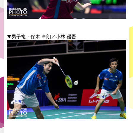
▼男子複：保木 卓朗／小林 優吾