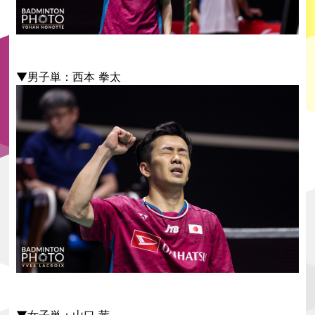
▼男子単：西本 拳太