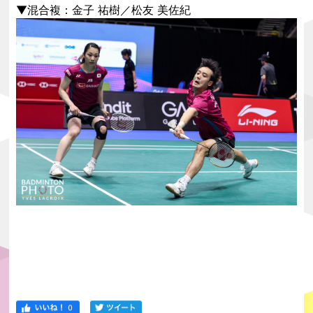
▼混合複：金子 祐樹／松友 美佐紀