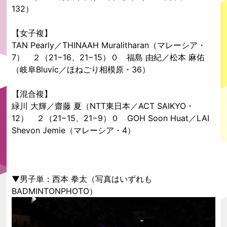
132）
【女子複】
TAN Pearly／THINAAH Muralitharan（マレーシア・
7） ２（21−16、21−15）０ 福島 由紀／松本 麻佑
（岐阜Bluvic／ほねごり相模原・36）
【混合複】
緑川 大輝／齋藤 夏（NTT東日本／ACT SAIKYO・
12） ２（21−15、21−9）０ GOH Soon Huat／LAI
Shevon Jemie（マレーシア・4）
▼男子単：西本 拳太（写真はいずれも
BADMINTONPHOTO）