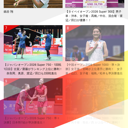
銭谷 翔
【タイペイオープン2026 Super 300】男子
単：沖本、女子複：髙橋／中出、混合複：渡
辺／田口が優勝！！
【ジャパンオープン2026 Super 750・1回戦
【中国オープン2026 Super 1000・準々決
1日目】古賀／齋藤がランキング上位に勝利！
勝】女子単：宮崎が上位選手に勝利！ 女子
奈良岡、奥原、渡辺／田口も2回戦進出
単：山口、女子複：福島／松本も準決勝進出
【ジャパンオープン2026 Super 750・準々
【中国オープン2026 Super 1000・1回戦1日
決勝】日本勢7組が準決勝進出！
目】男子複：熊谷／西 が上位ペアに勝利！