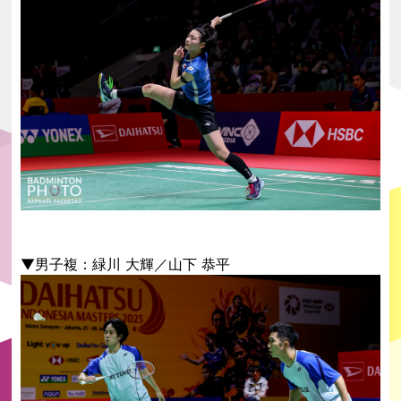
▼男子複：緑川 ⼤輝／⼭下 恭平