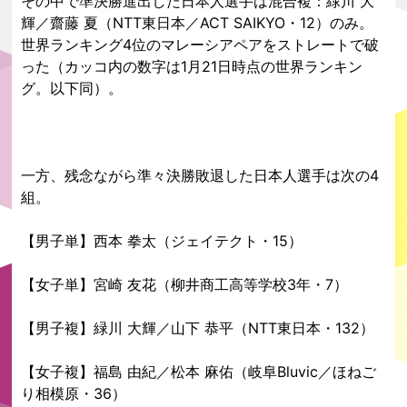
その中で準決勝進出した日本人選手は混合複：緑川 大
輝／齋藤 夏（NTT東日本／ACT SAIKYO・12）のみ。
世界ランキング4位のマレーシアペアをストレートで破
った（カッコ内の数字は1月21日時点の世界ランキン
グ。以下同）。
一方、残念ながら準々決勝敗退した日本人選手は次の4
組。
【男子単】西本 拳太（ジェイテクト・15）
【女子単】宮崎 友花（柳井商工高等学校3年・7）
【男子複】緑川 ⼤輝／⼭下 恭平（NTT東⽇本・132）
【女子複】福島 由紀／松本 麻佑（岐阜Bluvic／ほねご
り相模原・36）