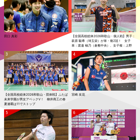
田口 真彩
【全国高校総体2026和歌山・個人戦】男子：
萩原 駿希（埼玉栄）が単・複2冠！ 女子
単：渡邉 柚乃（倉敷中央）、女子複：上野
優寿／伴野 碧唯（ふたば未来学園）が春夏連
覇！
【全国高校総体2026和歌山・団体戦】ふたば
宮崎 友花
未来学園が男女アベックV！ 柳井商工の春
夏連覇は11でストップ