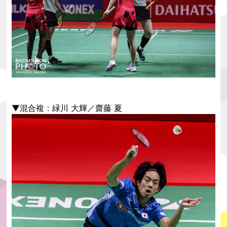
▼混合複：緑川 大輝／齋藤 夏