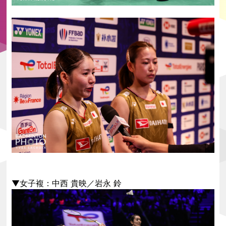
▼女子複：中西 貴映／岩永 鈴