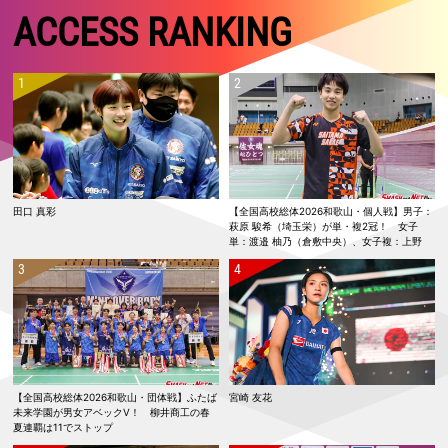
ACCESS RANKING
田口 真彩
【全国高校総体2026和歌山・個人戦】男子：
萩原 駿希（埼玉栄）が単・複2冠！ 女子
単：渡邉 柚乃（倉敷中央）、女子複：上野
優寿／伴野 碧唯（ふたば未来学園）が春夏連
覇！
【全国高校総体2026和歌山・団体戦】ふたば
宮崎 友花
未来学園が男女アベックV！ 柳井商工の春
夏連覇は11でストップ