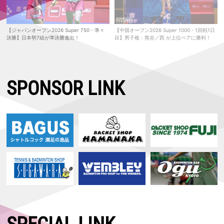
【ジャパンオープン2026 Super 750・準々
【中国オープン2026 Super 1000・1回戦1日
決勝】日本勢7組が準決勝進出！
目】男子複：熊谷／西 が上位ペアに勝利！
SPONSOR LINK