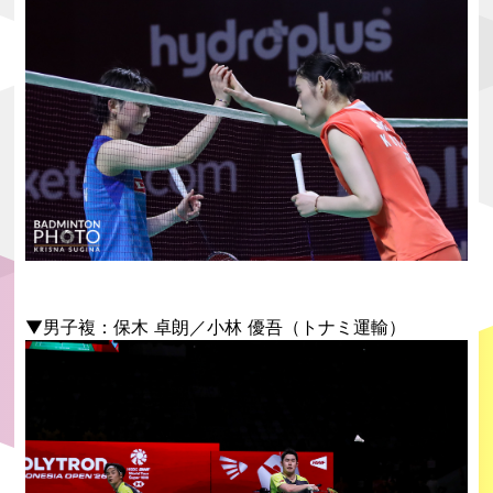
▼男子複：保木 卓朗／小林 優吾（トナミ運輸）