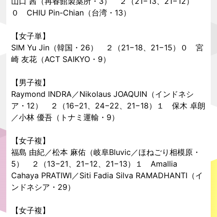
山口 茜（再春館製薬所・3） ２（21−13、21−12）
０ CHIU Pin-Chian（台湾・13）
【女子単】
SIM Yu Jin（韓国・26） ２（21−18、21−15）０ 宮
崎 友花（ACT SAIKYO・9）
【男子複】
Raymond INDRA／Nikolaus JOAQUIN（インドネシ
ア・12） ２（16−21、24−22、21−18）１ 保木 卓朗
／小林 優吾（トナミ運輸・9）
【女子複】
福島 由紀／松本 麻佑（岐阜Bluvic／ほねごり相模原・
5） ２（13−21、21−12、21−13）１ Amallia
Cahaya PRATIWI／Siti Fadia Silva RAMADHANTI（イ
ンドネシア・29）
【女子複】