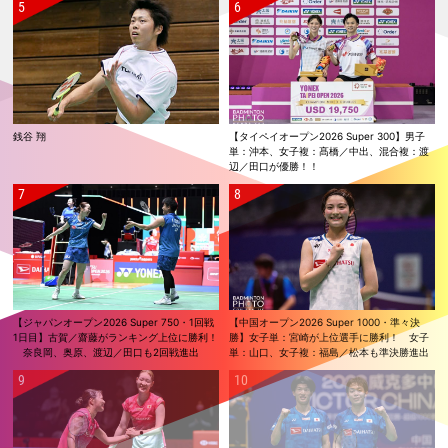
銭谷 翔
【タイペイオープン2026 Super 300】男子
単：沖本、女子複：髙橋／中出、混合複：渡
辺／田口が優勝！！
【ジャパンオープン2026 Super 750・1回戦
【中国オープン2026 Super 1000・準々決
1日目】古賀／齋藤がランキング上位に勝利！
勝】女子単：宮崎が上位選手に勝利！ 女子
奈良岡、奥原、渡辺／田口も2回戦進出
単：山口、女子複：福島／松本も準決勝進出