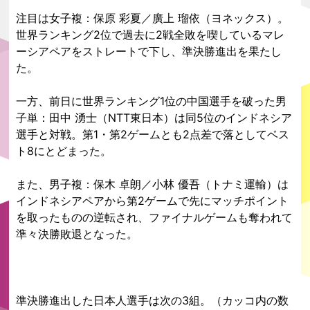
注目は女子複：保原 彩夏／廣上 瑠依（ヨネックス）。
世界ランキング2位で過去に2戦全敗を喫しているマレ
ーシアペアをストレートで下し、準決勝進出を果たし
た。
一方、前日に世界ランキング1位の中国選手を破った男
子単：田中 湧士（NTT東日本）は同5位のインドネシア
選手と対戦。第1・第2ゲームとも2点差で落としてベス
ト8にとどまった。
また、男子複：保木 卓朗／小林 優吾（トナミ運輸）は
インドネシアペアから第2ゲームで先にマッチポイント
を取ったものの逆転され、ファイナルゲームも奪われて
準々決勝敗退となった。
準決勝進出した日本人選手は次の3組。（カッコ内の数