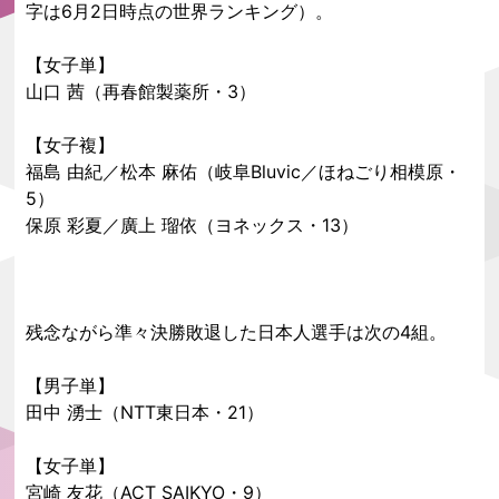
字は6月2日時点の世界ランキング）。
【女子単】
山口 茜（再春館製薬所・3）
【女子複】
福島 由紀／松本 麻佑（岐阜Bluvic／ほねごり相模原・
5）
保原 彩夏／廣上 瑠依（ヨネックス・13）
残念ながら準々決勝敗退した日本人選手は次の4組。
【男子単】
田中 湧士（NTT東日本・21）
【女子単】
宮崎 友花（ACT SAIKYO・9）