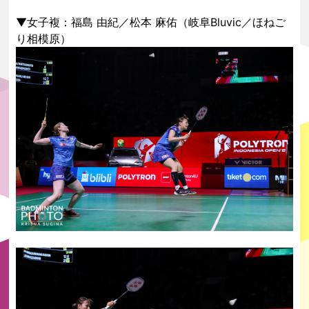
▼女子複：福島 由紀／松本 麻佑（岐阜Bluvic／ほねご
り相模原）