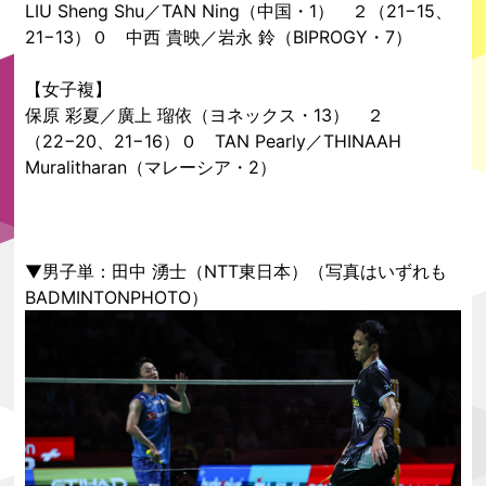
LIU Sheng Shu／TAN Ning（中国・1） ２（21−15、
21−13）０ 中西 貴映／岩永 鈴（BIPROGY・7）
【女子複】
保原 彩夏／廣上 瑠依（ヨネックス・13） ２
（22−20、21−16）０ TAN Pearly／THINAAH
Muralitharan（マレーシア・2）
▼男子単：田中 湧士（NTT東日本）（写真はいずれも
BADMINTONPHOTO）