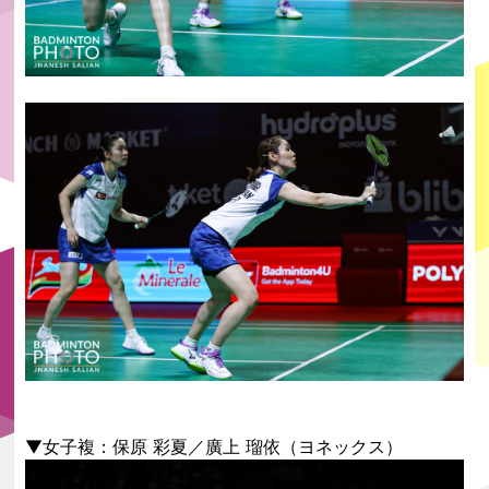
▼女子複：保原 彩夏／廣上 瑠依（ヨネックス）