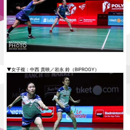
▼女子複：中西 貴映／岩永 鈴（BIPROGY）