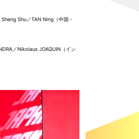
heng Shu／TAN Ning（中国・
DRA／Nikolaus JOAQUIN（イン