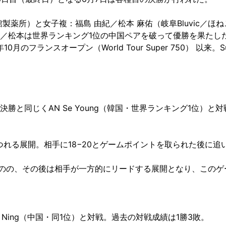
製薬所）と女子複：福島 由紀／松本 麻佑（岐阜Bluvic／ほ
／松本は世界ランキング1位の中国ペアを破って優勝を果たし
のフランスオープン（World Tour Super 750） 以来。Su
勝と同じくAN Se Young（韓国・世界ランキング1位）と対
つれる展開。相手に18−20とゲームポイントを取られた後に
るものの、その後は相手が一方的にリードする展開となり、この
TAN Ning（中国・同1位）と対戦。過去の対戦成績は1勝3敗。