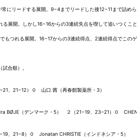
が常にリードする展開。9−4までリードした後12−11まで詰め
れる展開。しかし16−16からの3連続失点を喫して追いつくこ
でもつれる展開。16−17からの3連続得点、2連続得点でこの
（試合順）。
23−21、21−12）０ 山口 茜（再春館製薬所・3）
exandra BØJE（デンマーク・5） ２（21−19、23−21）０ CHE
1−19、21−8）０ Jonatan CHRISTIE（インドネシア・5）