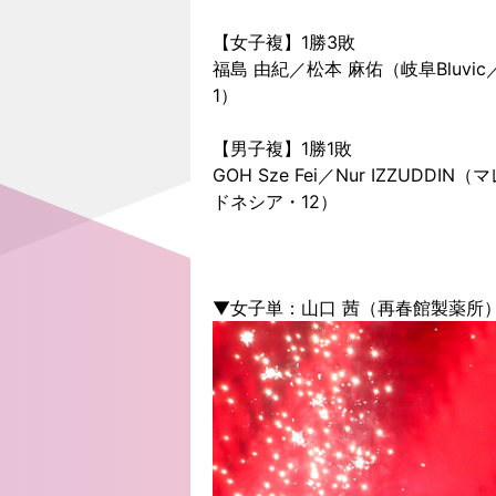
【女子複】1勝3敗
福島 由紀／松本 麻佑（岐阜Bluvic／
1）
【男子複】1勝1敗
GOH Sze Fei／Nur IZZUDDIN
ドネシア・12）
▼女子単：山口 茜（再春館製薬所）（