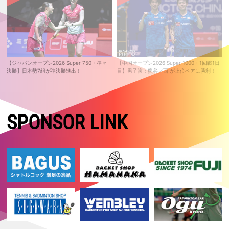
【ジャパンオープン2026 Super 750・準々
【中国オープン2026 Super 1000・1回戦1日
決勝】日本勢7組が準決勝進出！
目】男子複：熊谷／西 が上位ペアに勝利！
SPONSOR LINK