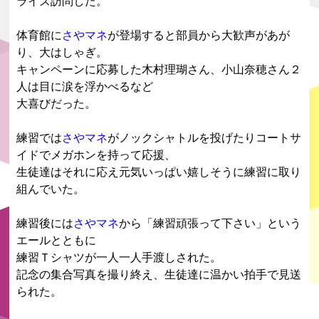
ライズ訪問した。
体育館に
さやマネ
が登場すると部員から大歓声があが
り、大はしゃぎ。
キャンペーンに応募した木村理瑚さん、小山奈穂さん２
人は目に涙を浮かべるなど
大喜びだった。
練習では
さやマネ
がノックシャトルを投げたりコートサ
イドでメガホンを持って応援、
生徒達はそれに応え元気いっぱい嬉しそうに練習に取り
組んでいた。
練習後には
さやマネ
から「練習頑張って下さい」という
エールとともに
練習Ｔシャツが一人一人手渡しされた。
記念の集合写真を撮り終え、生徒達に温かい拍手で見送
られた。