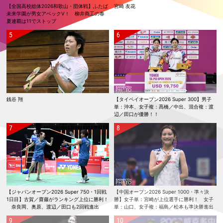
【全国高校総体2026和歌山・団体戦】ふたば
宮崎 友花
未来学園が男女アベックV！ 柳井商工の春
夏連覇は11でストップ
銭谷 翔
【タイペイオープン2026 Super 300】男子
単：沖本、女子複：髙橋／中出、混合複：渡
辺／田口が優勝！！
【ジャパンオープン2026 Super 750・1回戦
【中国オープン2026 Super 1000・準々決
1日目】古賀／齋藤がランキング上位に勝利！
勝】女子単：宮崎が上位選手に勝利！ 女子
奈良岡、奥原、渡辺／田口も2回戦進出
単：山口、女子複：福島／松本も準決勝進出