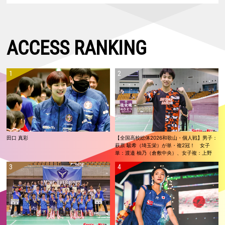
ACCESS RANKING
田口 真彩
【全国高校総体2026和歌山・個人戦】男子：
萩原 駿希（埼玉栄）が単・複2冠！ 女子
単：渡邉 柚乃（倉敷中央）、女子複：上野
優寿／伴野 碧唯（ふたば未来学園）が春夏連
覇！