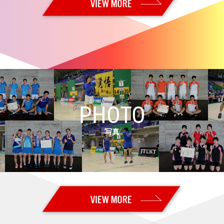
【カナダオープン2026 Super 300・準決勝】日本勢が5種目全てで決勝
進出！ 男子単・女子複は日本勢対決へ
2026.07.03
【カナダオープン2026 Super 300・準々決勝】後藤／吉田が格上に勝
利！ 沖本、鈴木／山北、古賀／齋藤が日本人対決を制す！
2026.07.02
【カナダオープン2026 Super 300・2回戦】日本勢13組が準々決勝進出
2026.07.01
【カナダオープン2026 Super 300・1回戦2日目】日本勢17組が2回戦進
出
PHOTO
2026.06.30
【カナダオープン2026 Super 300・予選／1回戦1日目】日本勢7組が2
回戦進出 男子単：秦野が本戦出場
写真
2026.06.28
【USオープン2026 Super 300・決勝】男子複：山下／岡村が海外ツ
アー初優勝！！ 女子複：髙橋／中出はツアー3連続優勝！！
2026.06.27
【USオープン2026 Super 300・準決勝】男子複：山下／岡村、女子
複：髙橋／中出が決勝進出！
2026.06.26
【USオープン2026 Super 300・準々決勝】女子複：髙橋／中出が格上