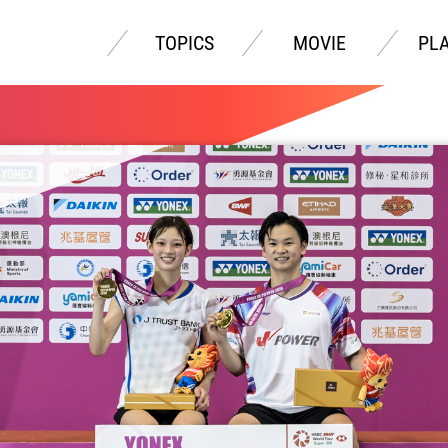
TOPICS
MOVIE
PL