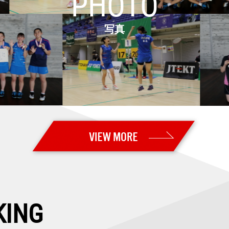
PHOTO
26 Super 750・1回戦1日目】男子単：奈良岡がランキング上位に勝
写真
ト2026】高校2年の渡邉 柚乃が女子単優勝！ 5種目いずれも初優勝
26 Super 500・決勝】女子複：櫻本／廣田は準優勝
26 Super 500・準決勝】女子複：櫻本／廣田が決勝進出！ 女子単
26 Super 500・準々決勝】女子単：明地、女子複：櫻本／廣田が準
026 Super 500・2回戦】女子複：櫻本／廣田が志田／五十嵐を破
6 Super 500・1回戦2日目】日本勢9組が2回戦進出
26 Super 500・予選／1回戦1日目】日本勢3組がいずれも勝利
uper 500・決勝】女子単：山口が優勝！！ 女子複：中西／岩永は準優
KING
uper 100】女子複：髙橋／中出が優勝！！