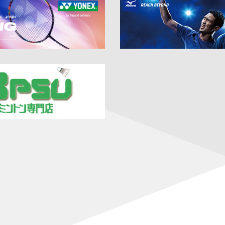
uper 1000・準決勝】山口、福島／松本が決勝進出！ 宮崎はベスト4
Super 1000・準々決勝】女子単：宮崎が上位選手に勝利！ 女子単：
歌山・団体戦】ふたば未来学園が男女アベックV！ 柳井商工の春夏連覇は
uper 1000・2回戦】混合複：渡辺／田口が上位ペアに勝利！ 日本勢6
uper 1000・1回戦2日目】混合複：霜上／保原が上位ペアに勝利！ 日本
per 1000・1回戦1日目】男子複：熊谷／西 が上位ペアに勝利！
 Super 750・決勝】女子単：山口、男子単：渡邉いずれも準優勝
 Super 750・準決勝】女子単：山口、男子単：渡邉が決勝進出！
 Super 750・準々決勝】日本勢7組が準決勝進出！
6 Super 750・2回戦】女子複：鈴木／山北、混合複：古賀／齋藤、
 Super 750・1回戦2日目】男子単：田中、男子複：川邊／松川が格