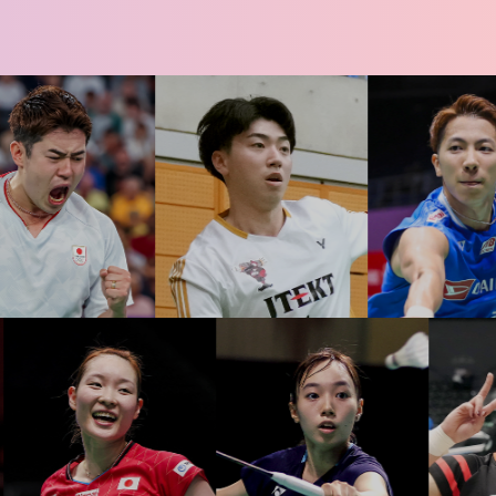
2026.06.25
【USオープン2026 Su
2026.06.24
【USオープン2026 Su
2026.06.23
【USオープン2026 Su
2026.06.21
【全日本実業団2026・決
2026.06.20
【全日本実業団2026・準
2026.06.14
【オーストラリアオープン2
2026.06.13
【オーストラリアオープン2
2026.06.12
【オーストラリアオープン2
2026.06.11
【オーストラリアオープン2
2026.06.10
【オーストラリアオープン20
2026.06.09
【オーストラリアオープン2