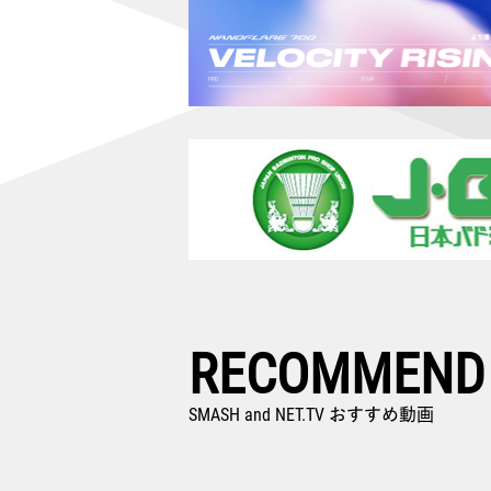
2026.07.25
【中国オープン2026 S
2026.07.24
【中国オープン2026 
2026.07.24
【全国高校総体2026和
2026.07.23
【中国オープン2026 S
2026.07.22
【中国オープン2026 S
2026.07.21
【中国オープン2026 Su
2026.07.19
【ジャパンオープン2026
2026.07.18
【ジャパンオープン2026
RECOMMEND
2026.07.17
【ジャパンオープン2026
SMASH and NET.TV おすすめ動画
2026.07.16
【ジャパンオープン202
2026.07.15
【ジャパンオープン2026