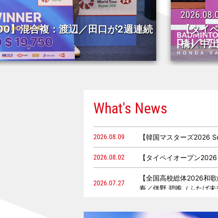
2026.07.
【全国高
が単・複
r 300】男子単：沖本、女子複：髙
寿／伴
優勝！！
What's News
2026.08.09
【韓国マスターズ2026 
2026.08.02
【タイペイオープン2026
【全国高校総体2026和
2026.07.27
寿／伴野 碧唯（ふたば
2026.07.26
【中国オープン2026 S