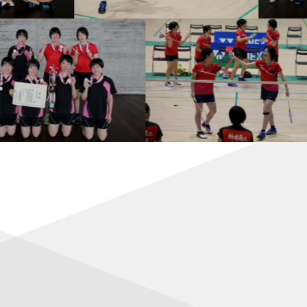
利！
：明地はベスト4
決勝進出！
る！ 日本勢５組が準々決勝進出
勝