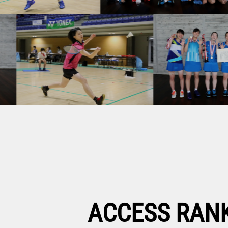
2026.05.26
【シンガポールオープン20
2026.05.24
【日本ランキングサーキッ
2026.05.24
【マレーシアマスターズ20
2026.05.23
【マレーシアマスターズ20
2026.05.22
【マレーシアマスターズ20
2026.05.21
【マレーシアマスターズ2
2026.05.20
【マレーシアマスターズ202
2026.05.19
【マレーシアマスターズ20
2026.05.17
【タイオープン2026 S
ACCESS RAN
2026.05.17
【中国マスターズ2026 S