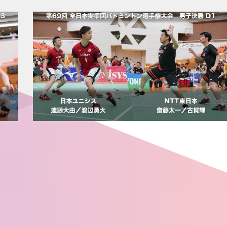
2026.07.14
【ジャパンオープン2026
2026.07.05
【カナダオープン2026 S
2026.07.04
【カナダオープン2026 
2026.07.03
【カナダオープン2026
2026.07.02
【カナダオープン2026 S
2026.07.01
【カナダオープン2026 S
2026.06.30
【カナダオープン2026 
2026.06.28
【USオープン2026 S
2026.06.27
【USオープン2026 S
2026.06.26
【USオープン2026 S