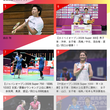
【オーストラリアオープン2026 Super 500・準決勝】山口が決勝進
出！ 奥原はベスト4
2026.06.12
【オーストラリアオープン2026 Super 500・準々決勝】山口、奥原が
準決勝進出
2026.06.11
【オーストラリアオープン2026 Super 500・2回戦】日本勢３組が準々
決勝進出
銭谷 翔
【タイペイオープン2026 Super 300】男子
単：沖本、女子複：髙橋／中出、混合複：渡
2026.06.10
辺／田口が優勝！！
【オーストラリアオープン2026 Super 500・1回戦2日目】日本勢5組が
2回戦進出
2026.06.09
【オーストラリアオープン2026 Super 500・予選／1回戦1日目】男子
単：小川 翔悟、武井 凛生 ともに本戦出場ならず
2026.06.07
【インドネシアオープン2026 Super 1000・決勝】フクマツ優勝！！
【ジャパンオープン2026 Super 750・1回戦
【中国オープン2026 Super 1000・準々決
山口は準優勝
1日目】古賀／齋藤がランキング上位に勝利！
勝】女子単：宮崎が上位選手に勝利！ 女子
奈良岡、奥原、渡辺／田口も2回戦進出
単：山口、女子複：福島／松本も準決勝進出
2026.06.06
【インドネシアオープン2026 Super 1000・準決勝】女子単：山口、女
子複：福島／松本が決勝進出！
2026.06.05