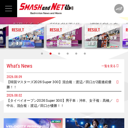
人戦】男子：萩原
駿希（埼玉栄）が
2026.08.02
2
単・複2冠！ 女
【タイペイオープ
子単：渡邉 柚乃
崎
ン2026 Super
2
2026.08.09
（倉敷中央）、女
【韓国マスターズ
300】男子単：沖
子複：上野 優寿／
山
2026 Super
本、女子複：髙橋
伴野 碧唯（ふたば
島
300】混合複：渡
／中出、混合複：
未来学園）が春夏
進
辺／田口が2週連
渡辺／田口が優
連覇！
続優勝！！
勝！！
What's News
一覧を見る
2026.08.09
【韓国マスターズ2026 Super 300】混合複：渡辺／田口が2週連続優
勝！！
2026.08.02
【タイペイオープン2026 Super 300】男子単：沖本、女子複：髙橋／
中出、混合複：渡辺／田口が優勝！！
2026.07.27
【全国高校総体2026和歌山・個人戦】男子：萩原 駿希（埼玉栄）が
単・複2冠！ 女子単：渡邉 柚乃（倉敷中央）、女子複：上野 優寿／伴