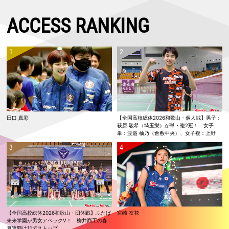
複：髙橋／中出が決勝進出！
ACCESS RANKING
2026.06.26
【USオープン2026 Super 300・準々決勝】女子複：髙橋／中出が格上
に勝利！ 日本勢5組が準決勝進出
2026.06.25
【USオープン2026 Super 300・2回戦】日本勢11組が準々決勝進出
2026.06.24
【USオープン2026 Super 300・1回戦2日目】日本勢14組が2回戦進出
2026.06.23
【USオープン2026 Super 300・予選／1回戦1日目】日本勢８組が勝利
田口 真彩
【全国高校総体2026和歌山・個人戦】男子：
2026.06.21
萩原 駿希（埼玉栄）が単・複2冠！ 女子
【全日本実業団2026・決勝】男子：トナミ運輸、女子：岐阜Bluvicが優
単：渡邉 柚乃（倉敷中央）、女子複：上野
優寿／伴野 碧唯（ふたば未来学園）が春夏連
勝！！
覇！
2026.06.20
【全日本実業団2026・準々決勝／準決勝】男子：トナミ運輸と
BIPROGY、女子：岐阜BluvicとBIPROGYが決勝進出！
2026.06.14
【オーストラリアオープン2026 Super 500・決勝】女子単：山口 茜が
優勝！！
【全国高校総体2026和歌山・団体戦】ふたば
宮崎 友花
未来学園が男女アベックV！ 柳井商工の春
2026.06.13
夏連覇は11でストップ