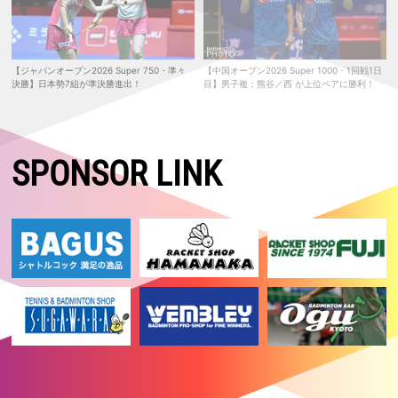
【インドネシアオープン2026 Super 1000・2回戦】男子単：田中が世
界ランク1位に勝利！！
2026.06.03
【インドネシアオープン2026 Super 1000・1回戦2日目】日本勢12組が
【ジャパンオープン2026 Super 750・準々
【中国オープン2026 Super 1000・1回戦1日
決勝】日本勢7組が準決勝進出！
目】男子複：熊谷／西 が上位ペアに勝利！
2回戦進出
2026.06.02
【インドネシアオープン2026 Super 1000・1回戦1日目】日本勢の女子
複3組いずれも勝利 女子単：仁平は明地に勝利
SPONSOR LINK
2026.05.31
【シンガポールオープン2026 Super 750・決勝】女子単：山口、混合
複：霜上／保原ともに準優勝
2026.05.30
【シンガポールオープン2026 Super 750・準決勝】女子単：山口、混合
複：霜上／保原が決勝進出！
2026.05.29
【シンガポールオープン2026 Super 750・準々決勝】混合複：霜上／保
原の快進撃止まらず！ 日本勢4組が準決勝進出
2026.05.28
【シンガポールオープン2026 Super 750・2回戦】日本勢9組が準々決
勝進出