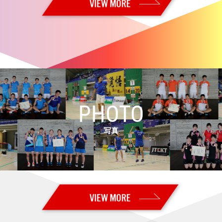
【カナダオープン2026 Super 300・準決勝】日本勢が5種目全てで決勝
進出！ 男子単・女子複は日本勢対決へ
2026.07.03
【カナダオープン2026 Super 300・準々決勝】後藤／吉田が格上に勝
利！ 沖本、鈴木／山北、古賀／齋藤が日本人対決を制す！
2026.07.02
【カナダオープン2026 Super 300・2回戦】日本勢13組が準々決勝進出
2026.07.01
【カナダオープン2026 Super 300・1回戦2日目】日本勢17組が2回戦進
出
PHOTO
2026.06.30
【カナダオープン2026 Super 300・予選／1回戦1日目】日本勢7組が2
回戦進出 男子単：秦野が本戦出場
写真
2026.06.28
【USオープン2026 Super 300・決勝】男子複：山下／岡村が海外ツ
アー初優勝！！ 女子複：髙橋／中出はツアー3連続優勝！！
2026.06.27
【USオープン2026 Super 300・準決勝】男子複：山下／岡村、女子
複：髙橋／中出が決勝進出！
2026.06.26
【USオープン2026 Super 300・準々決勝】女子複：髙橋／中出が格上