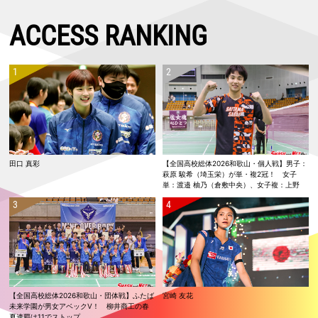
に勝利！ 日本勢5組が準決勝進出
ACCESS RANKING
2026.06.25
【USオープン2026 Super 300・2回戦】日本勢11組が準々決勝進出
2026.06.24
【USオープン2026 Super 300・1回戦2日目】日本勢14組が2回戦進出
2026.06.23
【USオープン2026 Super 300・予選／1回戦1日目】日本勢８組が勝利
2026.06.21
【全日本実業団2026・決勝】男子：トナミ運輸、女子：岐阜Bluvicが優
勝！！
田口 真彩
【全国高校総体2026和歌山・個人戦】男子：
2026.06.20
萩原 駿希（埼玉栄）が単・複2冠！ 女子
【全日本実業団2026・準々決勝／準決勝】男子：トナミ運輸と
単：渡邉 柚乃（倉敷中央）、女子複：上野
優寿／伴野 碧唯（ふたば未来学園）が春夏連
BIPROGY、女子：岐阜BluvicとBIPROGYが決勝進出！
覇！
2026.06.14
【オーストラリアオープン2026 Super 500・決勝】女子単：山口 茜が
優勝！！
2026.06.13
【オーストラリアオープン2026 Super 500・準決勝】山口が決勝進
出！ 奥原はベスト4
【全国高校総体2026和歌山・団体戦】ふたば
宮崎 友花
未来学園が男女アベックV！ 柳井商工の春
2026.06.12
夏連覇は11でストップ