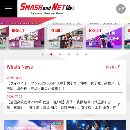
人戦】男子：萩原
駿希（埼玉栄）が
2026.08.02
2026.07.26
単・複2冠！ 女
【タイペイオープ
【中国オープン
2
団
子単：渡邉 柚乃
ン2026 Super
2026 Super
来
（倉敷中央）、女
300】男子単：沖
1000・決勝】女
2
ッ
子複：上野 優寿／
本、女子複：髙橋
子単：山口が優
工
伴野 碧唯（ふたば
／中出、混合複：
勝！！ 女子複：
で
未来学園）が春夏
渡辺／田口が優
福島／松本は準優
連覇！
勝！！
勝
What's News
一覧を見る
2026.08.02
【タイペイオープン2026 Super 300】男子単：沖本、女子複：髙橋／
中出、混合複：渡辺／田口が優勝！！
2026.07.27
【全国高校総体2026和歌山・個人戦】男子：萩原 駿希（埼玉栄）が
単・複2冠！ 女子単：渡邉 柚乃（倉敷中央）、女子複：上野 優寿／伴
野 碧唯（ふたば未来学園）が春夏連覇！
2026.07.26
【中国オープン2026 Super 1000・決勝】女子単：山口が優勝！！ 女