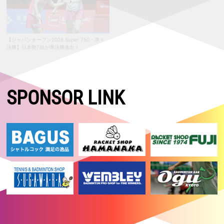
【インドネシアオープン2026 Super 1000・2回戦】男子単：田中が世
界ランク1位に勝利！！
2026.06.03
【インドネシアオープン2026 Super 1000・1回戦2日目】日本勢12組が
【ジャパンオープン2026 Super 750・準々
【中国オープン2026 Super 1000・1回戦1日
決勝】日本勢7組が準決勝進出！
目】男子複：熊谷／西 が上位ペアに勝利！
2回戦進出
2026.06.02
【インドネシアオープン2026 Super 1000・1回戦1日目】日本勢の女子
複3組いずれも勝利 女子単：仁平は明地に勝利
SPONSOR LINK
2026.05.31
【シンガポールオープン2026 Super 750・決勝】女子単：山口、混合
複：霜上／保原ともに準優勝
2026.05.30
【シンガポールオープン2026 Super 750・準決勝】女子単：山口、混合
複：霜上／保原が決勝進出！
2026.05.29
【シンガポールオープン2026 Super 750・準々決勝】混合複：霜上／保
原の快進撃止まらず！ 日本勢4組が準決勝進出
2026.05.28
【シンガポールオープン2026 Super 750・2回戦】日本勢9組が準々決
勝進出