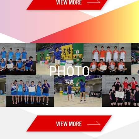
【カナダオープン2026 Super 300・準決勝】日本勢が5種目全てで決勝
進出！ 男子単・女子複は日本勢対決へ
2026.07.03
【カナダオープン2026 Super 300・準々決勝】後藤／吉田が格上に勝
利！ 沖本、鈴木／山北、古賀／齋藤が日本人対決を制す！
2026.07.02
【カナダオープン2026 Super 300・2回戦】日本勢13組が準々決勝進出
2026.07.01
【カナダオープン2026 Super 300・1回戦2日目】日本勢17組が2回戦進
出
PHOTO
2026.06.30
【カナダオープン2026 Super 300・予選／1回戦1日目】日本勢7組が2
回戦進出 男子単：秦野が本戦出場
写真
2026.06.28
【USオープン2026 Super 300・決勝】男子複：山下／岡村が海外ツ
アー初優勝！！ 女子複：髙橋／中出はツアー3連続優勝！！
2026.06.27
【USオープン2026 Super 300・準決勝】男子複：山下／岡村、女子
複：髙橋／中出が決勝進出！
2026.06.26
【USオープン2026 Super 300・準々決勝】女子複：髙橋／中出が格上