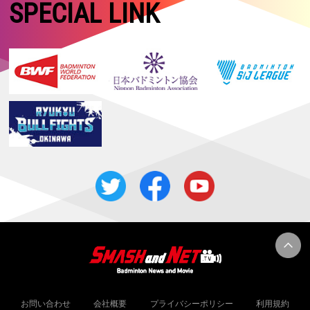
SPECIAL LINK
2026.05.27
【シンガポールオープン2026 Super 750・1回戦2日目】五十嵐／志
田、霜上／保原、渡辺／田口がランキング上位に勝利！
2026.05.26
【シンガポールオープン2026 Super 750・1回戦1日目】男子単：奈良岡
がランキング上位に勝利！
2026.05.24
【日本ランキングサーキット2026】高校2年の渡邉 柚乃が女子単優
勝！ 5種目いずれも初優勝
2026.05.24
【マレーシアマスターズ2026 Super 500・決勝】女子複：櫻本／廣田
は準優勝
2026.05.23
【マレーシアマスターズ2026 Super 500・準決勝】女子複：櫻本／廣
田が決勝進出！ 女子単：明地はベスト4
2026.05.22
【マレーシアマスターズ2026 Super 500・準々決勝】女子単：明地、
女子複：櫻本／廣田が準決勝進出！
2026.05.21
【マレーシアマスターズ2026 Super 500・2回戦】女子複：櫻本／廣田
が志田／五十嵐を破る！ 日本勢５組が準々決勝進出
お問い合わせ
会社概要
プライバシーポリシー
利用規約