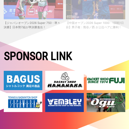
【インドネシアオープン2026 Super 1000・2回戦】男子単：田中が世
界ランク1位に勝利！！
2026.06.03
【インドネシアオープン2026 Super 1000・1回戦2日目】日本勢12組が
【ジャパンオープン2026 Super 750・準々
【中国オープン2026 Super 1000・1回戦1日
決勝】日本勢7組が準決勝進出！
目】男子複：熊谷／西 が上位ペアに勝利！
2回戦進出
2026.06.02
【インドネシアオープン2026 Super 1000・1回戦1日目】日本勢の女子
複3組いずれも勝利 女子単：仁平は明地に勝利
SPONSOR LINK
2026.05.31
【シンガポールオープン2026 Super 750・決勝】女子単：山口、混合
複：霜上／保原ともに準優勝
2026.05.30
【シンガポールオープン2026 Super 750・準決勝】女子単：山口、混合
複：霜上／保原が決勝進出！
2026.05.29
【シンガポールオープン2026 Super 750・準々決勝】混合複：霜上／保
原の快進撃止まらず！ 日本勢4組が準決勝進出
2026.05.28
【シンガポールオープン2026 Super 750・2回戦】日本勢9組が準々決
勝進出