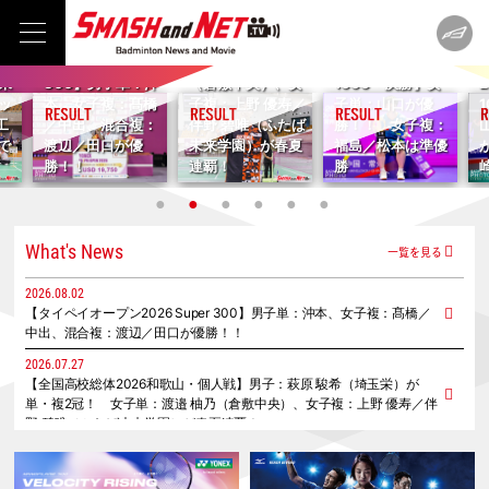
人戦】男子：萩原
駿希（埼玉栄）が
2026.08.02
2026.07.26
単・複2冠！ 女
【タイペイオープ
【中国オープン
2
団
子単：渡邉 柚乃
ン2026 Super
2026 Super
来
（倉敷中央）、女
300】男子単：沖
1000・決勝】女
2
ッ
子複：上野 優寿／
本、女子複：髙橋
子単：山口が優
工
伴野 碧唯（ふたば
／中出、混合複：
勝！！ 女子複：
で
未来学園）が春夏
渡辺／田口が優
福島／松本は準優
連覇！
勝！！
勝
What's News
一覧を見る
2026.08.02
【タイペイオープン2026 Super 300】男子単：沖本、女子複：髙橋／
中出、混合複：渡辺／田口が優勝！！
2026.07.27
【全国高校総体2026和歌山・個人戦】男子：萩原 駿希（埼玉栄）が
単・複2冠！ 女子単：渡邉 柚乃（倉敷中央）、女子複：上野 優寿／伴
野 碧唯（ふたば未来学園）が春夏連覇！
2026.07.26
【中国オープン2026 Super 1000・決勝】女子単：山口が優勝！！ 女