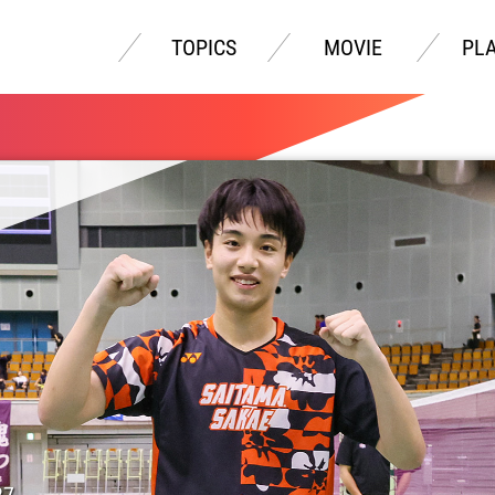
TOPICS
MOVIE
PL