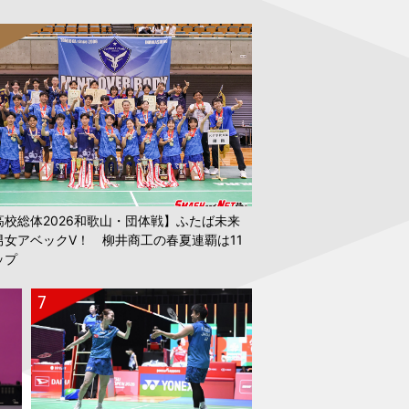
利！
高校総体2026和歌山・団体戦】ふたば未来
男女アベックV！ 柳井商工の春夏連覇は11
ップ
選手・早川賢一さんが来場、ファンと交流