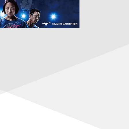
山口、女子複：福島／松本も準決勝進出
11でストップ
組が準々決勝進出
勢13組が2回戦進出
男子複：保木／小林が日本人対決で勝利！
上に勝利！ 日本勢15組が2回戦進出
奈良岡、奥原、渡辺／田口も2回戦進出