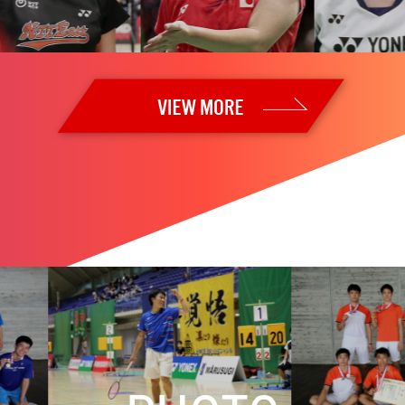
26 Super 1000・準決勝】女子単：山口、女子複：福島／松本が決
26 Super 1000・準々決勝】保原／廣上が世界ランク2位を下す！
26 Super 1000・2回戦】男子単：田中が世界ランク1位に勝利！！
6 Super 1000・1回戦2日目】日本勢12組が2回戦進出
26 Super 1000・1回戦1日目】日本勢の女子複3組いずれも勝利 
26 Super 750・決勝】女子単：山口、混合複：霜上／保原ともに準
26 Super 750・準決勝】女子単：山口、混合複：霜上／保原が決勝
26 Super 750・準々決勝】混合複：霜上／保原の快進撃止まらず
26 Super 750・2回戦】日本勢9組が準々決勝進出
26 Super 750・1回戦2日目】五十嵐／志田、霜上／保原、渡辺／
26 Super 750・1回戦1日目】男子単：奈良岡がランキング上位に勝