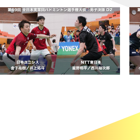
制覇！
複は日本勢対決へ
北、古賀／齋藤が日本人対決を制す！
野が本戦出場
複：髙橋／中出はツアー3連続優勝！！
！
準決勝進出