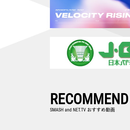
2026.07.24
【中国オープン2026 
2026.07.24
【全国高校総体2026和
2026.07.23
【中国オープン2026 S
2026.07.22
【中国オープン2026 S
2026.07.21
【中国オープン2026 Su
2026.07.19
【ジャパンオープン2026
2026.07.18
【ジャパンオープン2026
2026.07.17
【ジャパンオープン2026
RECOMMEND
2026.07.16
【ジャパンオープン202
SMASH and NET.TV おすすめ動画
2026.07.15
【ジャパンオープン2026
2026.07.14
【ジャパンオープン2026