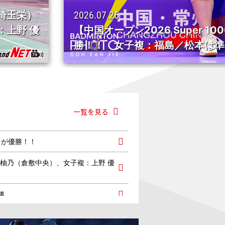
2026.07.26
【中国オープン2026 Super 1000・決勝】女
勝！！ 女子複：福島／松本は準優勝
一覧を見る
口が優勝！！
 柚乃（倉敷中央）、女子複：上野 優
勝