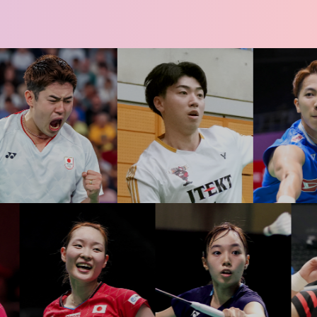
2026.06.24
【USオープン2026 Su
2026.06.23
【USオープン2026 Su
2026.06.21
【全日本実業団2026・決
2026.06.20
【全日本実業団2026・準
2026.06.14
【オーストラリアオープン2
2026.06.13
【オーストラリアオープン2
2026.06.12
【オーストラリアオープン2
2026.06.11
【オーストラリアオープン2
2026.06.10
【オーストラリアオープン20
2026.06.09
【オーストラリアオープン2
2026.06.07
【インドネシアオープン20