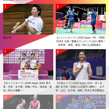
【オーストラリアオープン2026 Super 500・準々決勝】山口、奥原が
準決勝進出
2026.06.11
【オーストラリアオープン2026 Super 500・2回戦】日本勢３組が準々
決勝進出
2026.06.10
【オーストラリアオープン2026 Super 500・1回戦2日目】日本勢5組が
2回戦進出
銭谷 翔
【ジャパンオープン2026 Super 750・1回戦
1日目】古賀／齋藤がランキング上位に勝利！
2026.06.09
奈良岡、奥原、渡辺／田口も2回戦進出
【オーストラリアオープン2026 Super 500・予選／1回戦1日目】男子
単：小川 翔悟、武井 凛生 ともに本戦出場ならず
2026.06.07
【インドネシアオープン2026 Super 1000・決勝】フクマツ優勝！！
山口は準優勝
2026.06.06
【インドネシアオープン2026 Super 1000・準決勝】女子単：山口、女
【タイペイオープン2026 Super 300】男子
【中国オープン2026 Super 1000・準々決
子複：福島／松本が決勝進出！
単：沖本、女子複：髙橋／中出、混合複：渡
勝】女子単：宮崎が上位選手に勝利！ 女子
辺／田口が優勝！！
単：山口、女子複：福島／松本も準決勝進出
2026.06.05
【インドネシアオープン2026 Super 1000・準々決勝】保原／廣上が世
界ランク2位を下す！ 山口、福島／松本も準決勝進出
2026.06.04