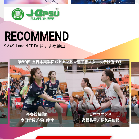
野 碧唯（ふたば未来学園）が春夏連覇！
2026.07.26
【中国オープン2026 Super 1000・決勝】女子単：山口が優勝！！ 女
子複：福島／松本は準優勝
2026.07.25
RECOMMEND
【中国オープン2026 Super 1000・準決勝】山口、福島／松本が決勝進
出！ 宮崎はベスト4
SMASH and NET.TV おすすめ動画
2026.07.24
【中国オープン2026 Super 1000・準々決勝】女子単：宮崎が上位選手
に勝利！ 女子単：山口、女子複：福島／松本も準決勝進出
2026.07.24
【全国高校総体2026和歌山・団体戦】ふたば未来学園が男女アベック
V！ 柳井商工の春夏連覇は11でストップ
2026.07.23
【中国オープン2026 Super 1000・2回戦】混合複：渡辺／田口が上位
ペアに勝利！ 日本勢6組が準々決勝進出
2026.07.22
【中国オープン2026 Super 1000・1回戦2日目】混合複：霜上／保原が
上位ペアに勝利！ 日本勢13組が2回戦進出
2026.07.21
【中国オープン2026 Super 1000・1回戦1日目】男子複：熊谷／西 が上