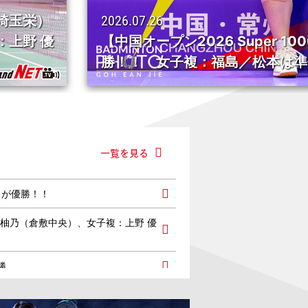
2026.07.25
が優
【中国オープン2026 Super 
勝進出！ 宮崎はベスト4
一覧を見る
口が優勝！！
 柚乃（倉敷中央）、女子複：上野 優
勝