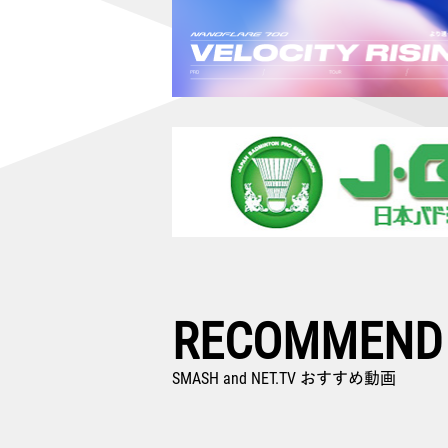
2026.07.24
【中国オープン2026 
2026.07.24
【全国高校総体2026和
2026.07.23
【中国オープン2026 S
2026.07.22
【中国オープン2026 S
2026.07.21
【中国オープン2026 Su
2026.07.19
【ジャパンオープン2026
2026.07.18
【ジャパンオープン2026
2026.07.17
【ジャパンオープン2026
RECOMMEND
2026.07.16
【ジャパンオープン202
SMASH and NET.TV おすすめ動画
2026.07.15
【ジャパンオープン2026
2026.07.14
【ジャパンオープン2026