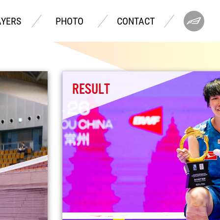
AYERS
PHOTO
CONTACT