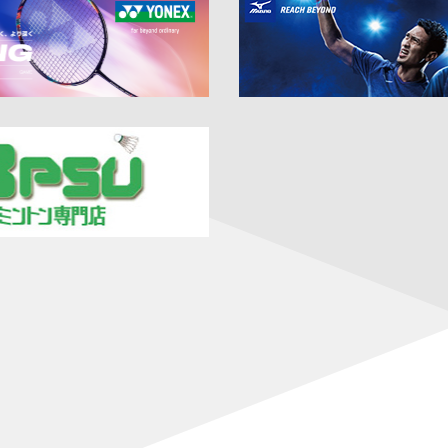
Super 1000・準々決勝】女子単：宮崎が上位選手に勝利！ 女子単：
歌山・団体戦】ふたば未来学園が男女アベックV！ 柳井商工の春夏連覇は
uper 1000・2回戦】混合複：渡辺／田口が上位ペアに勝利！ 日本勢6
uper 1000・1回戦2日目】混合複：霜上／保原が上位ペアに勝利！ 日本
per 1000・1回戦1日目】男子複：熊谷／西 が上位ペアに勝利！
 Super 750・決勝】女子単：山口、男子単：渡邉いずれも準優勝
 Super 750・準決勝】女子単：山口、男子単：渡邉が決勝進出！
 Super 750・準々決勝】日本勢7組が準決勝進出！
6 Super 750・2回戦】女子複：鈴木／山北、混合複：古賀／齋藤、
 Super 750・1回戦2日目】男子単：田中、男子複：川邊／松川が格
 Super 750・1回戦1日目】古賀／齋藤がランキング上位に勝利！ 