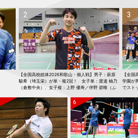
uper 500・準々決勝】日本勢4組が準決勝進出！
uper 500・2回戦】女子複：鈴木／山北、混合複：霜上／保原が難敵に勝
per 500・1回戦2日目】日本勢14組が2回戦進出
uper 500・予選／1回戦1日目】女子複：櫻本／廣田、予選で辛勝
26】男子：日本体育大学、女子：筑波大学が優勝！！
26・準決勝】日本女子、中国に0−3で敗退しベスト４
【全国高校総体2026和歌山・個人戦】男子：萩原
【全国
26・準々決勝】日本男子、フランスに0−3で敗退
駿希（埼玉栄）が単・複2冠！ 女子単：渡邉 柚乃
学園が
（倉敷中央）、女子複：上野 優寿／伴野 碧唯（ふ
でスト
26・準々決勝】日本女子、タイに3−1で勝利して準決勝進出！
たば未来学園）が春夏連覇！
 ジャパン2026】各種目の優勝者〜3位が決まり閉幕
 ジャパン2026】各国のバド愛好者がプレー 12日には松友美佐紀