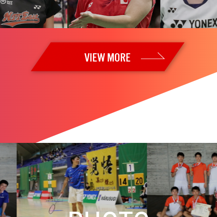
26 Super 1000・準決勝】女子単：山口、女子複：福島／松本が決
26 Super 1000・準々決勝】保原／廣上が世界ランク2位を下す！
26 Super 1000・2回戦】男子単：田中が世界ランク1位に勝利！！
6 Super 1000・1回戦2日目】日本勢12組が2回戦進出
26 Super 1000・1回戦1日目】日本勢の女子複3組いずれも勝利 
26 Super 750・決勝】女子単：山口、混合複：霜上／保原ともに準
26 Super 750・準決勝】女子単：山口、混合複：霜上／保原が決勝
26 Super 750・準々決勝】混合複：霜上／保原の快進撃止まらず
26 Super 750・2回戦】日本勢9組が準々決勝進出
26 Super 750・1回戦2日目】五十嵐／志田、霜上／保原、渡辺／
26 Super 750・1回戦1日目】男子単：奈良岡がランキング上位に勝