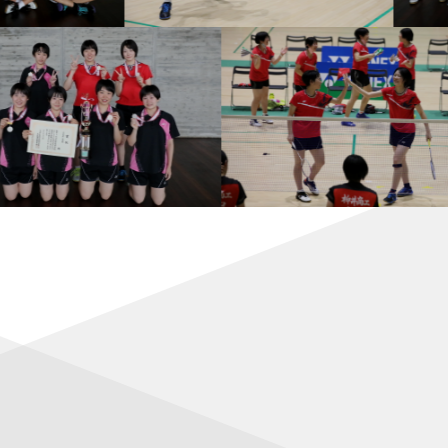
：明地はベスト4
決勝進出！
る！ 日本勢５組が準々決勝進出
勝