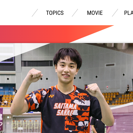
TOPICS
MOVIE
PL