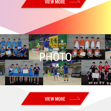
【カナダオープン2026 Super 300・準決勝】日本勢が5種目全てで決勝
進出！ 男子単・女子複は日本勢対決へ
2026.07.03
【カナダオープン2026 Super 300・準々決勝】後藤／吉田が格上に勝
利！ 沖本、鈴木／山北、古賀／齋藤が日本人対決を制す！
2026.07.02
【カナダオープン2026 Super 300・2回戦】日本勢13組が準々決勝進出
2026.07.01
【カナダオープン2026 Super 300・1回戦2日目】日本勢17組が2回戦進
出
PHOTO
2026.06.30
【カナダオープン2026 Super 300・予選／1回戦1日目】日本勢7組が2
回戦進出 男子単：秦野が本戦出場
写真
2026.06.28
【USオープン2026 Super 300・決勝】男子複：山下／岡村が海外ツ
アー初優勝！！ 女子複：髙橋／中出はツアー3連続優勝！！
2026.06.27
【USオープン2026 Super 300・準決勝】男子複：山下／岡村、女子
複：髙橋／中出が決勝進出！
2026.06.26
【USオープン2026 Super 300・準々決勝】女子複：髙橋／中出が格上