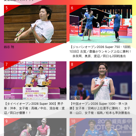
【オーストラリアオープン2026 Super 500・準々決勝】山口、奥原が
準決勝進出
2026.06.11
【オーストラリアオープン2026 Super 500・2回戦】日本勢３組が準々
決勝進出
2026.06.10
【オーストラリアオープン2026 Super 500・1回戦2日目】日本勢5組が
2回戦進出
銭谷 翔
【ジャパンオープン2026 Super 750・1回戦
1日目】古賀／齋藤がランキング上位に勝利！
2026.06.09
奈良岡、奥原、渡辺／田口も2回戦進出
【オーストラリアオープン2026 Super 500・予選／1回戦1日目】男子
単：小川 翔悟、武井 凛生 ともに本戦出場ならず
2026.06.07
【インドネシアオープン2026 Super 1000・決勝】フクマツ優勝！！
山口は準優勝
2026.06.06
【インドネシアオープン2026 Super 1000・準決勝】女子単：山口、女
【タイペイオープン2026 Super 300】男子
【中国オープン2026 Super 1000・準々決
子複：福島／松本が決勝進出！
単：沖本、女子複：髙橋／中出、混合複：渡
勝】女子単：宮崎が上位選手に勝利！ 女子
辺／田口が優勝！！
単：山口、女子複：福島／松本も準決勝進出
2026.06.05
【インドネシアオープン2026 Super 1000・準々決勝】保原／廣上が世
界ランク2位を下す！ 山口、福島／松本も準決勝進出
2026.06.04