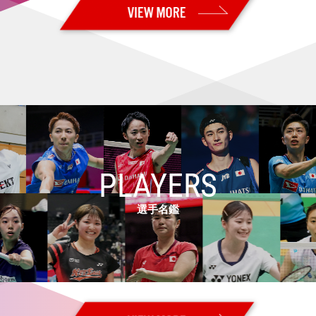
邉いずれも準優勝
2026.07.18
【ジャパンオープン2026 Super 750・準決勝】女子単：山口、男子単：
渡邉が決勝進出！
2026.07.17
【ジャパンオープン2026 Super 750・準々決勝】日本勢7組が準決勝進
出！
2026.07.16
【ジャパンオープン2026 Super 750・2回戦】女子複：鈴木／山北、混
合複：古賀／齋藤、男子複：保木／小林が日本人対決で勝利！
2026.07.15
PLAYERS
【ジャパンオープン2026 Super 750・1回戦2日目】男子単：田中、男
子複：川邊／松川が格上に勝利！ 日本勢15組が2回戦進出
選手名鑑
2026.07.14
【ジャパンオープン2026 Super 750・1回戦1日目】古賀／齋藤がランキ
ング上位に勝利！ 奈良岡、奥原、渡辺／田口も2回戦進出
2026.07.05
【カナダオープン2026 Super 300・決勝】日本勢が5種目制覇！！ 沖
本はSuper 300大会 初制覇！
2026.07.04