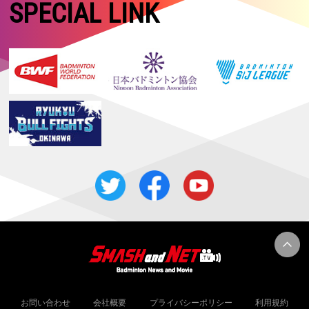
SPECIAL LINK
2026.05.27
【シンガポールオープン2026 Super 750・1回戦2日目】五十嵐／志
田、霜上／保原、渡辺／田口がランキング上位に勝利！
2026.05.26
【シンガポールオープン2026 Super 750・1回戦1日目】男子単：奈良岡
がランキング上位に勝利！
2026.05.24
【日本ランキングサーキット2026】高校2年の渡邉 柚乃が女子単優
勝！ 5種目いずれも初優勝
2026.05.24
【マレーシアマスターズ2026 Super 500・決勝】女子複：櫻本／廣田
は準優勝
2026.05.23
【マレーシアマスターズ2026 Super 500・準決勝】女子複：櫻本／廣
田が決勝進出！ 女子単：明地はベスト4
2026.05.22
【マレーシアマスターズ2026 Super 500・準々決勝】女子単：明地、
女子複：櫻本／廣田が準決勝進出！
2026.05.21
【マレーシアマスターズ2026 Super 500・2回戦】女子複：櫻本／廣田
が志田／五十嵐を破る！ 日本勢５組が準々決勝進出
お問い合わせ
会社概要
プライバシーポリシー
利用規約