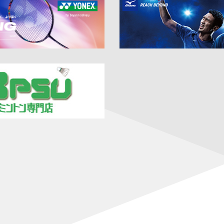
Super 1000・準々決勝】女子単：宮崎が上位選手に勝利！ 女子単：
歌山・団体戦】ふたば未来学園が男女アベックV！ 柳井商工の春夏連覇は
uper 1000・2回戦】混合複：渡辺／田口が上位ペアに勝利！ 日本勢6
uper 1000・1回戦2日目】混合複：霜上／保原が上位ペアに勝利！ 日本
per 1000・1回戦1日目】男子複：熊谷／西 が上位ペアに勝利！
 Super 750・決勝】女子単：山口、男子単：渡邉いずれも準優勝
 Super 750・準決勝】女子単：山口、男子単：渡邉が決勝進出！
 Super 750・準々決勝】日本勢7組が準決勝進出！
6 Super 750・2回戦】女子複：鈴木／山北、混合複：古賀／齋藤、
 Super 750・1回戦2日目】男子単：田中、男子複：川邊／松川が格
 Super 750・1回戦1日目】古賀／齋藤がランキング上位に勝利！ 