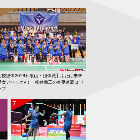
利！
高校総体2026和歌山・団体戦】ふたば未来
男女アベックV！ 柳井商工の春夏連覇は11
ップ
選手・早川賢一さんが来場、ファンと交流