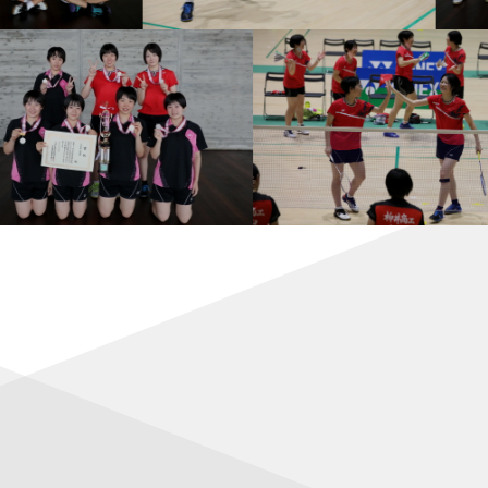
：明地はベスト4
決勝進出！
る！ 日本勢５組が準々決勝進出
勝