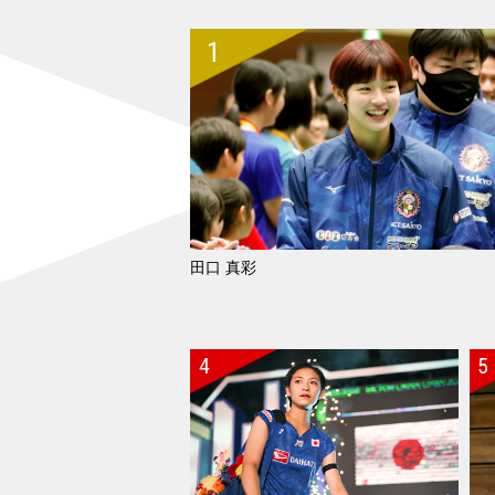
2026.05.15
【タイオープン2026 S
2026.05.14
【タイオープン2026 S
2026.05.13
【タイオープン2026 Su
2026.05.12
【タイオープン2026 S
2026.05.04
【関東大学春季リーグ20
2026.05.02
【トマス＆ユーバー杯20
田口 真彩
2026.05.01
【トマス＆ユーバー杯20
2026.04.30
【トマス＆ユーバー杯20
2026.04.13
【ミズノおもてなしカップ
2026.04.12
【ミズノおもてなしカップ