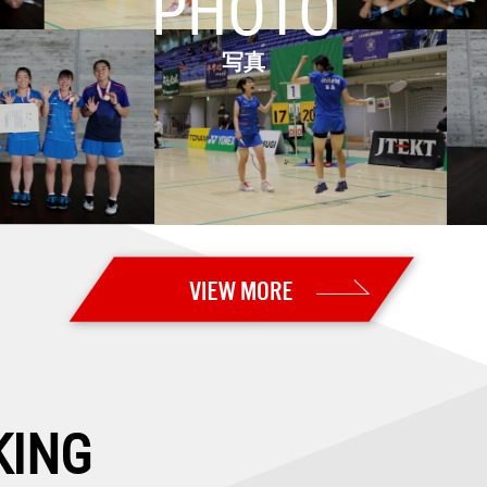
PHOTO
ト2026】高校2年の渡邉 柚乃が女子単優勝！ 5種目いずれも初優勝
写真
26 Super 500・決勝】女子複：櫻本／廣田は準優勝
26 Super 500・準決勝】女子複：櫻本／廣田が決勝進出！ 女子単
26 Super 500・準々決勝】女子単：明地、女子複：櫻本／廣田が準
026 Super 500・2回戦】女子複：櫻本／廣田が志田／五十嵐を破
6 Super 500・1回戦2日目】日本勢9組が2回戦進出
26 Super 500・予選／1回戦1日目】日本勢3組がいずれも勝利
uper 500・決勝】女子単：山口が優勝！！ 女子複：中西／岩永は準優
uper 100】女子複：髙橋／中出が優勝！！
KING
uper 500・準決勝】女子複：中西／岩永、女子単：山口が決勝進出！