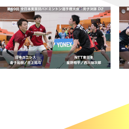
制覇！
複は日本勢対決へ
北、古賀／齋藤が日本人対決を制す！
野が本戦出場
複：髙橋／中出はツアー3連続優勝！！
！
準決勝進出