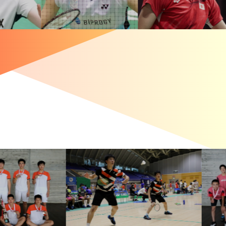
勝進出！
 山口、福島／松本も準決勝進出
女子単：仁平は明地に勝利
優勝
進出！
！ 日本勢4組が準決勝進出
田口がランキング上位に勝利！
利！