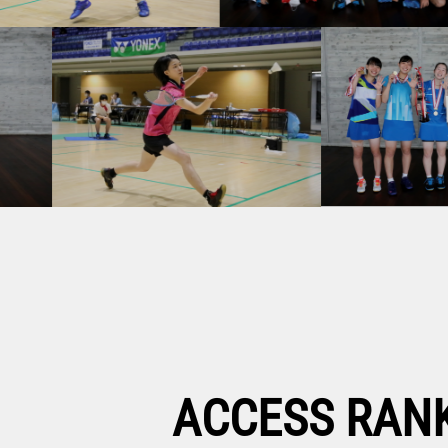
2026.05.24
【日本ランキングサーキッ
2026.05.24
【マレーシアマスターズ20
2026.05.23
【マレーシアマスターズ20
2026.05.22
【マレーシアマスターズ20
2026.05.21
【マレーシアマスターズ2
2026.05.20
【マレーシアマスターズ202
2026.05.19
【マレーシアマスターズ20
2026.05.17
【タイオープン2026 S
2026.05.17
【中国マスターズ2026 S
ACCESS RAN
2026.05.16
【タイオープン2026 S