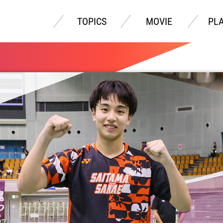
TOPICS
MOVIE
PL