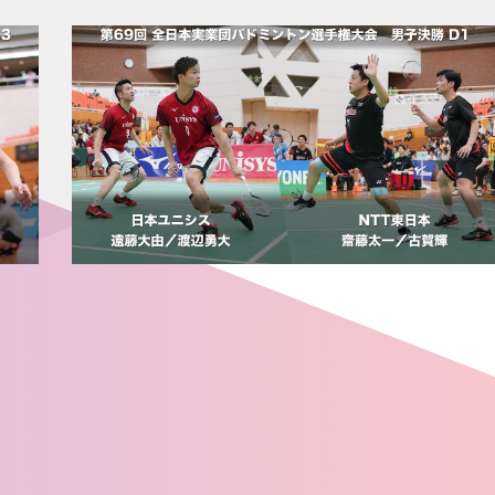
2026.07.05
【カナダオープン2026 S
2026.07.04
【カナダオープン2026 
2026.07.03
【カナダオープン2026
2026.07.02
【カナダオープン2026 S
2026.07.01
【カナダオープン2026 S
2026.06.30
【カナダオープン2026 
2026.06.28
【USオープン2026 S
2026.06.27
【USオープン2026 S
2026.06.26
【USオープン2026 S
2026.06.25
【USオープン2026 Su