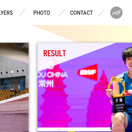
AYERS
PHOTO
CONTACT