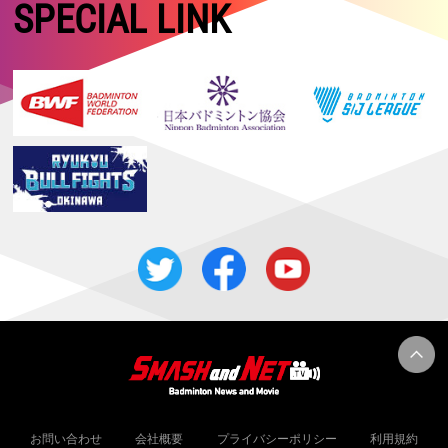
SPECIAL LINK
2026.05.27
【シンガポールオープン2026 Super 750・1回戦2日目】五十嵐／志
田、霜上／保原、渡辺／田口がランキング上位に勝利！
2026.05.26
【シンガポールオープン2026 Super 750・1回戦1日目】男子単：奈良岡
がランキング上位に勝利！
2026.05.24
【日本ランキングサーキット2026】高校2年の渡邉 柚乃が女子単優
勝！ 5種目いずれも初優勝
2026.05.24
【マレーシアマスターズ2026 Super 500・決勝】女子複：櫻本／廣田
は準優勝
2026.05.23
【マレーシアマスターズ2026 Super 500・準決勝】女子複：櫻本／廣
田が決勝進出！ 女子単：明地はベスト4
2026.05.22
【マレーシアマスターズ2026 Super 500・準々決勝】女子単：明地、
女子複：櫻本／廣田が準決勝進出！
2026.05.21
【マレーシアマスターズ2026 Super 500・2回戦】女子複：櫻本／廣田
が志田／五十嵐を破る！ 日本勢５組が準々決勝進出
お問い合わせ
会社概要
プライバシーポリシー
利用規約