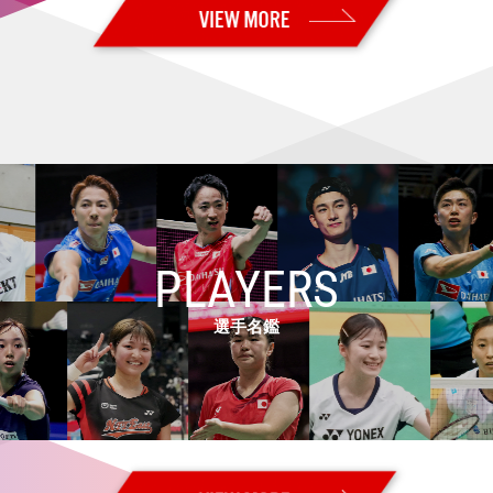
邉いずれも準優勝
2026.07.18
【ジャパンオープン2026 Super 750・準決勝】女子単：山口、男子単：
渡邉が決勝進出！
2026.07.17
【ジャパンオープン2026 Super 750・準々決勝】日本勢7組が準決勝進
出！
2026.07.16
【ジャパンオープン2026 Super 750・2回戦】女子複：鈴木／山北、混
合複：古賀／齋藤、男子複：保木／小林が日本人対決で勝利！
2026.07.15
PLAYERS
【ジャパンオープン2026 Super 750・1回戦2日目】男子単：田中、男
子複：川邊／松川が格上に勝利！ 日本勢15組が2回戦進出
選手名鑑
2026.07.14
【ジャパンオープン2026 Super 750・1回戦1日目】古賀／齋藤がランキ
ング上位に勝利！ 奈良岡、奥原、渡辺／田口も2回戦進出
2026.07.05
【カナダオープン2026 Super 300・決勝】日本勢が5種目制覇！！ 沖
本はSuper 300大会 初制覇！
2026.07.04