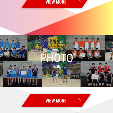
【カナダオープン2026 Super 300・準決勝】日本勢が5種目全てで決勝
進出！ 男子単・女子複は日本勢対決へ
2026.07.03
【カナダオープン2026 Super 300・準々決勝】後藤／吉田が格上に勝
利！ 沖本、鈴木／山北、古賀／齋藤が日本人対決を制す！
2026.07.02
【カナダオープン2026 Super 300・2回戦】日本勢13組が準々決勝進出
2026.07.01
【カナダオープン2026 Super 300・1回戦2日目】日本勢17組が2回戦進
出
PHOTO
2026.06.30
【カナダオープン2026 Super 300・予選／1回戦1日目】日本勢7組が2
回戦進出 男子単：秦野が本戦出場
写真
2026.06.28
【USオープン2026 Super 300・決勝】男子複：山下／岡村が海外ツ
アー初優勝！！ 女子複：髙橋／中出はツアー3連続優勝！！
2026.06.27
【USオープン2026 Super 300・準決勝】男子複：山下／岡村、女子
複：髙橋／中出が決勝進出！
2026.06.26
【USオープン2026 Super 300・準々決勝】女子複：髙橋／中出が格上