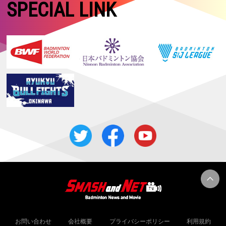
SPECIAL LINK
2026.05.27
【シンガポールオープン2026 Super 750・1回戦2日目】五十嵐／志
田、霜上／保原、渡辺／田口がランキング上位に勝利！
2026.05.26
【シンガポールオープン2026 Super 750・1回戦1日目】男子単：奈良岡
がランキング上位に勝利！
2026.05.24
【日本ランキングサーキット2026】高校2年の渡邉 柚乃が女子単優
勝！ 5種目いずれも初優勝
2026.05.24
【マレーシアマスターズ2026 Super 500・決勝】女子複：櫻本／廣田
は準優勝
2026.05.23
【マレーシアマスターズ2026 Super 500・準決勝】女子複：櫻本／廣
田が決勝進出！ 女子単：明地はベスト4
2026.05.22
【マレーシアマスターズ2026 Super 500・準々決勝】女子単：明地、
女子複：櫻本／廣田が準決勝進出！
2026.05.21
【マレーシアマスターズ2026 Super 500・2回戦】女子複：櫻本／廣田
が志田／五十嵐を破る！ 日本勢５組が準々決勝進出
お問い合わせ
会社概要
プライバシーポリシー
利用規約