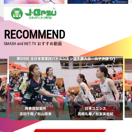
子複：福島／松本は準優勝
2026.07.25
【中国オープン2026 Super 1000・準決勝】山口、福島／松本が決勝進
出！ 宮崎はベスト4
2026.07.24
RECOMMEND
【中国オープン2026 Super 1000・準々決勝】女子単：宮崎が上位選手
に勝利！ 女子単：山口、女子複：福島／松本も準決勝進出
SMASH and NET.TV おすすめ動画
2026.07.24
【全国高校総体2026和歌山・団体戦】ふたば未来学園が男女アベック
V！ 柳井商工の春夏連覇は11でストップ
2026.07.23
【中国オープン2026 Super 1000・2回戦】混合複：渡辺／田口が上位
ペアに勝利！ 日本勢6組が準々決勝進出
2026.07.22
【中国オープン2026 Super 1000・1回戦2日目】混合複：霜上／保原が
上位ペアに勝利！ 日本勢13組が2回戦進出
2026.07.21
【中国オープン2026 Super 1000・1回戦1日目】男子複：熊谷／西 が上
位ペアに勝利！
2026.07.19
【ジャパンオープン2026 Super 750・決勝】女子単：山口、男子単：渡