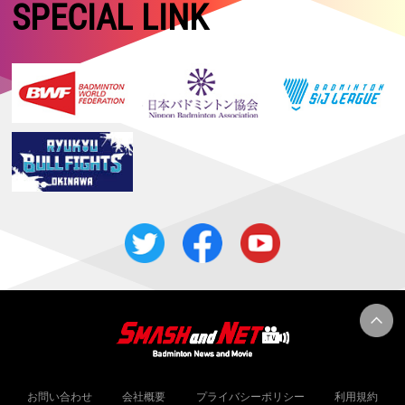
SPECIAL LINK
2026.05.27
【シンガポールオープン2026 Super 750・1回戦2日目】五十嵐／志
田、霜上／保原、渡辺／田口がランキング上位に勝利！
2026.05.26
【シンガポールオープン2026 Super 750・1回戦1日目】男子単：奈良岡
がランキング上位に勝利！
2026.05.24
【日本ランキングサーキット2026】高校2年の渡邉 柚乃が女子単優
勝！ 5種目いずれも初優勝
2026.05.24
【マレーシアマスターズ2026 Super 500・決勝】女子複：櫻本／廣田
は準優勝
2026.05.23
【マレーシアマスターズ2026 Super 500・準決勝】女子複：櫻本／廣
田が決勝進出！ 女子単：明地はベスト4
2026.05.22
【マレーシアマスターズ2026 Super 500・準々決勝】女子単：明地、
女子複：櫻本／廣田が準決勝進出！
2026.05.21
【マレーシアマスターズ2026 Super 500・2回戦】女子複：櫻本／廣田
が志田／五十嵐を破る！ 日本勢５組が準々決勝進出
お問い合わせ
会社概要
プライバシーポリシー
利用規約