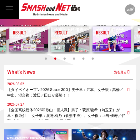
人戦】男子：萩原
駿希（埼玉栄）が
2026.08.02
2026.07.26
単・複2冠！ 女
【タイペイオープ
【中国オープン
2
団
子単：渡邉 柚乃
ン2026 Super
2026 Super
来
（倉敷中央）、女
300】男子単：沖
1000・決勝】女
2
ッ
子複：上野 優寿／
本、女子複：髙橋
子単：山口が優
工
伴野 碧唯（ふたば
／中出、混合複：
勝！！ 女子複：
で
未来学園）が春夏
渡辺／田口が優
福島／松本は準優
連覇！
勝！！
勝
What's News
一覧を見る
2026.08.02
【タイペイオープン2026 Super 300】男子単：沖本、女子複：髙橋／
中出、混合複：渡辺／田口が優勝！！
2026.07.27
【全国高校総体2026和歌山・個人戦】男子：萩原 駿希（埼玉栄）が
単・複2冠！ 女子単：渡邉 柚乃（倉敷中央）、女子複：上野 優寿／伴
野 碧唯（ふたば未来学園）が春夏連覇！
2026.07.26
【中国オープン2026 Super 1000・決勝】女子単：山口が優勝！！ 女