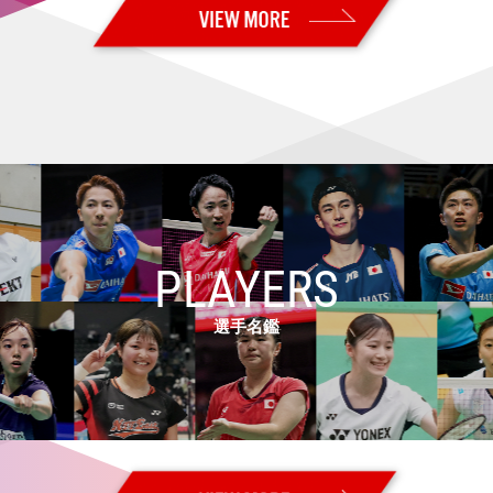
邉いずれも準優勝
2026.07.18
【ジャパンオープン2026 Super 750・準決勝】女子単：山口、男子単：
渡邉が決勝進出！
2026.07.17
【ジャパンオープン2026 Super 750・準々決勝】日本勢7組が準決勝進
出！
2026.07.16
【ジャパンオープン2026 Super 750・2回戦】女子複：鈴木／山北、混
合複：古賀／齋藤、男子複：保木／小林が日本人対決で勝利！
2026.07.15
PLAYERS
【ジャパンオープン2026 Super 750・1回戦2日目】男子単：田中、男
子複：川邊／松川が格上に勝利！ 日本勢15組が2回戦進出
選手名鑑
2026.07.14
【ジャパンオープン2026 Super 750・1回戦1日目】古賀／齋藤がランキ
ング上位に勝利！ 奈良岡、奥原、渡辺／田口も2回戦進出
2026.07.05
【カナダオープン2026 Super 300・決勝】日本勢が5種目制覇！！ 沖
本はSuper 300大会 初制覇！
2026.07.04