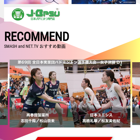
子複：福島／松本は準優勝
2026.07.25
【中国オープン2026 Super 1000・準決勝】山口、福島／松本が決勝進
出！ 宮崎はベスト4
2026.07.24
RECOMMEND
【中国オープン2026 Super 1000・準々決勝】女子単：宮崎が上位選手
に勝利！ 女子単：山口、女子複：福島／松本も準決勝進出
SMASH and NET.TV おすすめ動画
2026.07.24
【全国高校総体2026和歌山・団体戦】ふたば未来学園が男女アベック
V！ 柳井商工の春夏連覇は11でストップ
2026.07.23
【中国オープン2026 Super 1000・2回戦】混合複：渡辺／田口が上位
ペアに勝利！ 日本勢6組が準々決勝進出
2026.07.22
【中国オープン2026 Super 1000・1回戦2日目】混合複：霜上／保原が
上位ペアに勝利！ 日本勢13組が2回戦進出
2026.07.21
【中国オープン2026 Super 1000・1回戦1日目】男子複：熊谷／西 が上
位ペアに勝利！
2026.07.19
【ジャパンオープン2026 Super 750・決勝】女子単：山口、男子単：渡