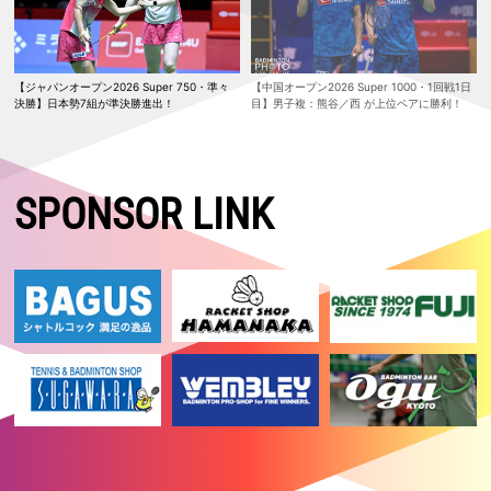
【インドネシアオープン2026 Super 1000・2回戦】男子単：田中が世
界ランク1位に勝利！！
2026.06.03
【インドネシアオープン2026 Super 1000・1回戦2日目】日本勢12組が
【ジャパンオープン2026 Super 750・準々
【中国オープン2026 Super 1000・1回戦1日
決勝】日本勢7組が準決勝進出！
目】男子複：熊谷／西 が上位ペアに勝利！
2回戦進出
2026.06.02
【インドネシアオープン2026 Super 1000・1回戦1日目】日本勢の女子
複3組いずれも勝利 女子単：仁平は明地に勝利
SPONSOR LINK
2026.05.31
【シンガポールオープン2026 Super 750・決勝】女子単：山口、混合
複：霜上／保原ともに準優勝
2026.05.30
【シンガポールオープン2026 Super 750・準決勝】女子単：山口、混合
複：霜上／保原が決勝進出！
2026.05.29
【シンガポールオープン2026 Super 750・準々決勝】混合複：霜上／保
原の快進撃止まらず！ 日本勢4組が準決勝進出
2026.05.28
【シンガポールオープン2026 Super 750・2回戦】日本勢9組が準々決
勝進出