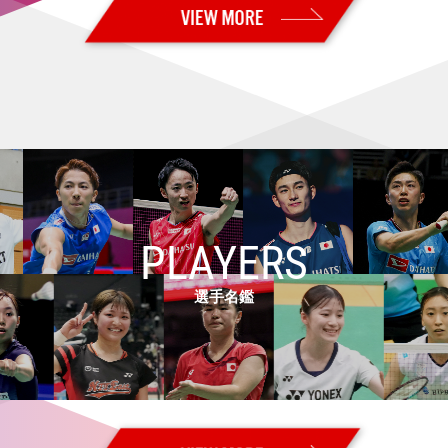
邉いずれも準優勝
2026.07.18
【ジャパンオープン2026 Super 750・準決勝】女子単：山口、男子単：
渡邉が決勝進出！
2026.07.17
【ジャパンオープン2026 Super 750・準々決勝】日本勢7組が準決勝進
出！
2026.07.16
【ジャパンオープン2026 Super 750・2回戦】女子複：鈴木／山北、混
合複：古賀／齋藤、男子複：保木／小林が日本人対決で勝利！
2026.07.15
PLAYERS
【ジャパンオープン2026 Super 750・1回戦2日目】男子単：田中、男
子複：川邊／松川が格上に勝利！ 日本勢15組が2回戦進出
選手名鑑
2026.07.14
【ジャパンオープン2026 Super 750・1回戦1日目】古賀／齋藤がランキ
ング上位に勝利！ 奈良岡、奥原、渡辺／田口も2回戦進出
2026.07.05
【カナダオープン2026 Super 300・決勝】日本勢が5種目制覇！！ 沖
本はSuper 300大会 初制覇！
2026.07.04