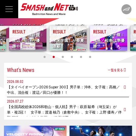
人戦】男子：萩原
駿希（埼玉栄）が
2026.08.02
2026.07.26
単・複2冠！ 女
【タイペイオープ
【中国オープン
2
団
子単：渡邉 柚乃
ン2026 Super
2026 Super
来
（倉敷中央）、女
300】男子単：沖
1000・決勝】女
2
ッ
子複：上野 優寿／
本、女子複：髙橋
子単：山口が優
工
伴野 碧唯（ふたば
／中出、混合複：
勝！！ 女子複：
で
未来学園）が春夏
渡辺／田口が優
福島／松本は準優
連覇！
勝！！
勝
What's News
一覧を見る
2026.08.02
【タイペイオープン2026 Super 300】男子単：沖本、女子複：髙橋／
中出、混合複：渡辺／田口が優勝！！
2026.07.27
【全国高校総体2026和歌山・個人戦】男子：萩原 駿希（埼玉栄）が
単・複2冠！ 女子単：渡邉 柚乃（倉敷中央）、女子複：上野 優寿／伴
野 碧唯（ふたば未来学園）が春夏連覇！
2026.07.26
【中国オープン2026 Super 1000・決勝】女子単：山口が優勝！！ 女