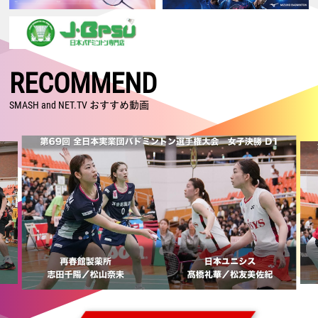
子複：福島／松本は準優勝
2026.07.25
【中国オープン2026 Super 1000・準決勝】山口、福島／松本が決勝進
出！ 宮崎はベスト4
2026.07.24
RECOMMEND
【中国オープン2026 Super 1000・準々決勝】女子単：宮崎が上位選手
に勝利！ 女子単：山口、女子複：福島／松本も準決勝進出
SMASH and NET.TV おすすめ動画
2026.07.24
【全国高校総体2026和歌山・団体戦】ふたば未来学園が男女アベック
V！ 柳井商工の春夏連覇は11でストップ
2026.07.23
【中国オープン2026 Super 1000・2回戦】混合複：渡辺／田口が上位
ペアに勝利！ 日本勢6組が準々決勝進出
2026.07.22
【中国オープン2026 Super 1000・1回戦2日目】混合複：霜上／保原が
上位ペアに勝利！ 日本勢13組が2回戦進出
2026.07.21
【中国オープン2026 Super 1000・1回戦1日目】男子複：熊谷／西 が上
位ペアに勝利！
2026.07.19
【ジャパンオープン2026 Super 750・決勝】女子単：山口、男子単：渡