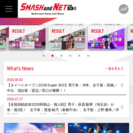
人戦】男子：萩原
駿希（埼玉栄）が
2026.08.02
2026.07.26
単・複2冠！ 女
【タイペイオープ
【中国オープン
2
団
子単：渡邉 柚乃
ン2026 Super
2026 Super
来
（倉敷中央）、女
300】男子単：沖
1000・決勝】女
2
ッ
子複：上野 優寿／
本、女子複：髙橋
子単：山口が優
工
伴野 碧唯（ふたば
／中出、混合複：
勝！！ 女子複：
で
未来学園）が春夏
渡辺／田口が優
福島／松本は準優
連覇！
勝！！
勝
What's News
一覧を見る
2026.08.02
【タイペイオープン2026 Super 300】男子単：沖本、女子複：髙橋／
中出、混合複：渡辺／田口が優勝！！
2026.07.27
【全国高校総体2026和歌山・個人戦】男子：萩原 駿希（埼玉栄）が
単・複2冠！ 女子単：渡邉 柚乃（倉敷中央）、女子複：上野 優寿／伴
野 碧唯（ふたば未来学園）が春夏連覇！
2026.07.26
【中国オープン2026 Super 1000・決勝】女子単：山口が優勝！！ 女