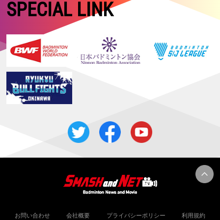
SPECIAL LINK
2026.05.27
【シンガポールオープン2026 Super 750・1回戦2日目】五十嵐／志
田、霜上／保原、渡辺／田口がランキング上位に勝利！
2026.05.26
【シンガポールオープン2026 Super 750・1回戦1日目】男子単：奈良岡
がランキング上位に勝利！
2026.05.24
【日本ランキングサーキット2026】高校2年の渡邉 柚乃が女子単優
勝！ 5種目いずれも初優勝
2026.05.24
【マレーシアマスターズ2026 Super 500・決勝】女子複：櫻本／廣田
は準優勝
2026.05.23
【マレーシアマスターズ2026 Super 500・準決勝】女子複：櫻本／廣
田が決勝進出！ 女子単：明地はベスト4
2026.05.22
【マレーシアマスターズ2026 Super 500・準々決勝】女子単：明地、
女子複：櫻本／廣田が準決勝進出！
2026.05.21
【マレーシアマスターズ2026 Super 500・2回戦】女子複：櫻本／廣田
が志田／五十嵐を破る！ 日本勢５組が準々決勝進出
お問い合わせ
会社概要
プライバシーポリシー
利用規約