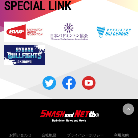
SPECIAL LINK
2026.05.27
【シンガポールオープン2026 Super 750・1回戦2日目】五十嵐／志
田、霜上／保原、渡辺／田口がランキング上位に勝利！
2026.05.26
【シンガポールオープン2026 Super 750・1回戦1日目】男子単：奈良岡
がランキング上位に勝利！
2026.05.24
【日本ランキングサーキット2026】高校2年の渡邉 柚乃が女子単優
勝！ 5種目いずれも初優勝
2026.05.24
【マレーシアマスターズ2026 Super 500・決勝】女子複：櫻本／廣田
は準優勝
2026.05.23
【マレーシアマスターズ2026 Super 500・準決勝】女子複：櫻本／廣
田が決勝進出！ 女子単：明地はベスト4
2026.05.22
【マレーシアマスターズ2026 Super 500・準々決勝】女子単：明地、
女子複：櫻本／廣田が準決勝進出！
2026.05.21
【マレーシアマスターズ2026 Super 500・2回戦】女子複：櫻本／廣田
が志田／五十嵐を破る！ 日本勢５組が準々決勝進出
お問い合わせ
会社概要
プライバシーポリシー
利用規約