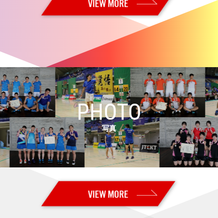
【カナダオープン2026 Super 300・準決勝】日本勢が5種目全てで決勝
進出！ 男子単・女子複は日本勢対決へ
2026.07.03
【カナダオープン2026 Super 300・準々決勝】後藤／吉田が格上に勝
利！ 沖本、鈴木／山北、古賀／齋藤が日本人対決を制す！
2026.07.02
【カナダオープン2026 Super 300・2回戦】日本勢13組が準々決勝進出
2026.07.01
【カナダオープン2026 Super 300・1回戦2日目】日本勢17組が2回戦進
出
PHOTO
2026.06.30
【カナダオープン2026 Super 300・予選／1回戦1日目】日本勢7組が2
回戦進出 男子単：秦野が本戦出場
写真
2026.06.28
【USオープン2026 Super 300・決勝】男子複：山下／岡村が海外ツ
アー初優勝！！ 女子複：髙橋／中出はツアー3連続優勝！！
2026.06.27
【USオープン2026 Super 300・準決勝】男子複：山下／岡村、女子
複：髙橋／中出が決勝進出！
2026.06.26
【USオープン2026 Super 300・準々決勝】女子複：髙橋／中出が格上