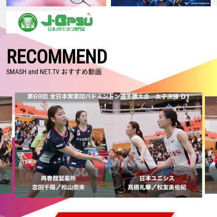
子複：福島／松本は準優勝
2026.07.25
【中国オープン2026 Super 1000・準決勝】山口、福島／松本が決勝進
出！ 宮崎はベスト4
2026.07.24
RECOMMEND
【中国オープン2026 Super 1000・準々決勝】女子単：宮崎が上位選手
に勝利！ 女子単：山口、女子複：福島／松本も準決勝進出
SMASH and NET.TV おすすめ動画
2026.07.24
【全国高校総体2026和歌山・団体戦】ふたば未来学園が男女アベック
V！ 柳井商工の春夏連覇は11でストップ
2026.07.23
【中国オープン2026 Super 1000・2回戦】混合複：渡辺／田口が上位
ペアに勝利！ 日本勢6組が準々決勝進出
2026.07.22
【中国オープン2026 Super 1000・1回戦2日目】混合複：霜上／保原が
上位ペアに勝利！ 日本勢13組が2回戦進出
2026.07.21
【中国オープン2026 Super 1000・1回戦1日目】男子複：熊谷／西 が上
位ペアに勝利！
2026.07.19
【ジャパンオープン2026 Super 750・決勝】女子単：山口、男子単：渡