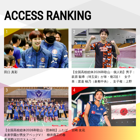
に勝利！ 日本勢5組が準決勝進出
ACCESS RANKING
2026.06.25
【USオープン2026 Super 300・2回戦】日本勢11組が準々決勝進出
2026.06.24
【USオープン2026 Super 300・1回戦2日目】日本勢14組が2回戦進出
2026.06.23
【USオープン2026 Super 300・予選／1回戦1日目】日本勢８組が勝利
2026.06.21
【全日本実業団2026・決勝】男子：トナミ運輸、女子：岐阜Bluvicが優
勝！！
田口 真彩
【全国高校総体2026和歌山・個人戦】男子：
2026.06.20
萩原 駿希（埼玉栄）が単・複2冠！ 女子
【全日本実業団2026・準々決勝／準決勝】男子：トナミ運輸と
単：渡邉 柚乃（倉敷中央）、女子複：上野
優寿／伴野 碧唯（ふたば未来学園）が春夏連
BIPROGY、女子：岐阜BluvicとBIPROGYが決勝進出！
覇！
2026.06.14
【オーストラリアオープン2026 Super 500・決勝】女子単：山口 茜が
優勝！！
2026.06.13
【オーストラリアオープン2026 Super 500・準決勝】山口が決勝進
出！ 奥原はベスト4
【全国高校総体2026和歌山・団体戦】ふたば
宮崎 友花
未来学園が男女アベックV！ 柳井商工の春
2026.06.12
夏連覇は11でストップ