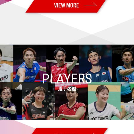
邉いずれも準優勝
2026.07.18
【ジャパンオープン2026 Super 750・準決勝】女子単：山口、男子単：
渡邉が決勝進出！
2026.07.17
【ジャパンオープン2026 Super 750・準々決勝】日本勢7組が準決勝進
出！
2026.07.16
【ジャパンオープン2026 Super 750・2回戦】女子複：鈴木／山北、混
合複：古賀／齋藤、男子複：保木／小林が日本人対決で勝利！
2026.07.15
PLAYERS
【ジャパンオープン2026 Super 750・1回戦2日目】男子単：田中、男
子複：川邊／松川が格上に勝利！ 日本勢15組が2回戦進出
選手名鑑
2026.07.14
【ジャパンオープン2026 Super 750・1回戦1日目】古賀／齋藤がランキ
ング上位に勝利！ 奈良岡、奥原、渡辺／田口も2回戦進出
2026.07.05
【カナダオープン2026 Super 300・決勝】日本勢が5種目制覇！！ 沖
本はSuper 300大会 初制覇！
2026.07.04