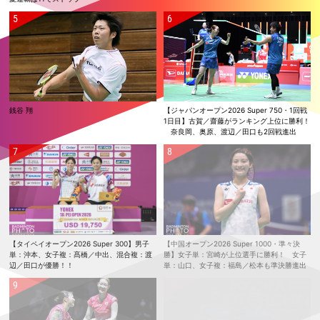
【オーストラリアオープン2026 Super 500・準々決勝】山口、奥原が
準決勝進出
2026.06.11
【オーストラリアオープン2026 Super 500・2回戦】日本勢３組が準々
決勝進出
2026.06.10
【オーストラリアオープン2026 Super 500・1回戦2日目】日本勢5組が
2回戦進出
銭谷 翔
【ジャパンオープン2026 Super 750・1回戦
1日目】古賀／齋藤がランキング上位に勝利！
2026.06.09
奈良岡、奥原、渡辺／田口も2回戦進出
【オーストラリアオープン2026 Super 500・予選／1回戦1日目】男子
単：小川 翔悟、武井 凛生 ともに本戦出場ならず
2026.06.07
【インドネシアオープン2026 Super 1000・決勝】フクマツ優勝！！
山口は準優勝
2026.06.06
【インドネシアオープン2026 Super 1000・準決勝】女子単：山口、女
【タイペイオープン2026 Super 300】男子
【中国オープン2026 Super 1000・準々決
子複：福島／松本が決勝進出！
単：沖本、女子複：髙橋／中出、混合複：渡
勝】女子単：宮崎が上位選手に勝利！ 女子
辺／田口が優勝！！
単：山口、女子複：福島／松本も準決勝進出
2026.06.05
【インドネシアオープン2026 Super 1000・準々決勝】保原／廣上が世
界ランク2位を下す！ 山口、福島／松本も準決勝進出
2026.06.04