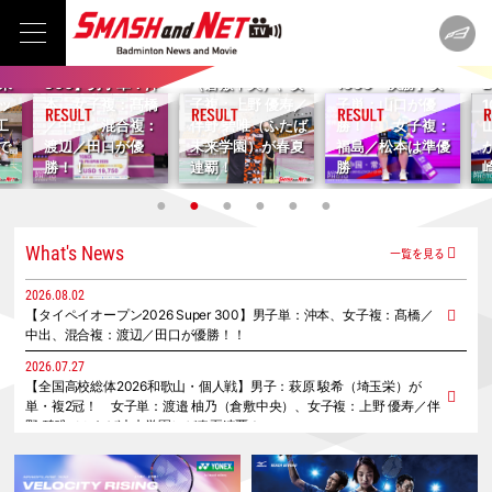
人戦】男子：萩原
駿希（埼玉栄）が
2026.08.02
2026.07.26
単・複2冠！ 女
【タイペイオープ
【中国オープン
2
団
子単：渡邉 柚乃
ン2026 Super
2026 Super
来
（倉敷中央）、女
300】男子単：沖
1000・決勝】女
2
ッ
子複：上野 優寿／
本、女子複：髙橋
子単：山口が優
工
伴野 碧唯（ふたば
／中出、混合複：
勝！！ 女子複：
で
未来学園）が春夏
渡辺／田口が優
福島／松本は準優
連覇！
勝！！
勝
What's News
一覧を見る
2026.08.02
【タイペイオープン2026 Super 300】男子単：沖本、女子複：髙橋／
中出、混合複：渡辺／田口が優勝！！
2026.07.27
【全国高校総体2026和歌山・個人戦】男子：萩原 駿希（埼玉栄）が
単・複2冠！ 女子単：渡邉 柚乃（倉敷中央）、女子複：上野 優寿／伴
野 碧唯（ふたば未来学園）が春夏連覇！
2026.07.26
【中国オープン2026 Super 1000・決勝】女子単：山口が優勝！！ 女