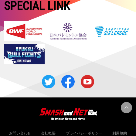
SPECIAL LINK
2026.05.27
【シンガポールオープン2026 Super 750・1回戦2日目】五十嵐／志
田、霜上／保原、渡辺／田口がランキング上位に勝利！
2026.05.26
【シンガポールオープン2026 Super 750・1回戦1日目】男子単：奈良岡
がランキング上位に勝利！
2026.05.24
【日本ランキングサーキット2026】高校2年の渡邉 柚乃が女子単優
勝！ 5種目いずれも初優勝
2026.05.24
【マレーシアマスターズ2026 Super 500・決勝】女子複：櫻本／廣田
は準優勝
2026.05.23
【マレーシアマスターズ2026 Super 500・準決勝】女子複：櫻本／廣
田が決勝進出！ 女子単：明地はベスト4
2026.05.22
【マレーシアマスターズ2026 Super 500・準々決勝】女子単：明地、
女子複：櫻本／廣田が準決勝進出！
2026.05.21
【マレーシアマスターズ2026 Super 500・2回戦】女子複：櫻本／廣田
が志田／五十嵐を破る！ 日本勢５組が準々決勝進出
お問い合わせ
会社概要
プライバシーポリシー
利用規約