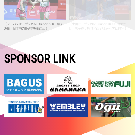
【インドネシアオープン2026 Super 1000・2回戦】男子単：田中が世
界ランク1位に勝利！！
2026.06.03
【インドネシアオープン2026 Super 1000・1回戦2日目】日本勢12組が
【ジャパンオープン2026 Super 750・準々
【中国オープン2026 Super 1000・1回戦1日
決勝】日本勢7組が準決勝進出！
目】男子複：熊谷／西 が上位ペアに勝利！
2回戦進出
2026.06.02
【インドネシアオープン2026 Super 1000・1回戦1日目】日本勢の女子
複3組いずれも勝利 女子単：仁平は明地に勝利
SPONSOR LINK
2026.05.31
【シンガポールオープン2026 Super 750・決勝】女子単：山口、混合
複：霜上／保原ともに準優勝
2026.05.30
【シンガポールオープン2026 Super 750・準決勝】女子単：山口、混合
複：霜上／保原が決勝進出！
2026.05.29
【シンガポールオープン2026 Super 750・準々決勝】混合複：霜上／保
原の快進撃止まらず！ 日本勢4組が準決勝進出
2026.05.28
【シンガポールオープン2026 Super 750・2回戦】日本勢9組が準々決
勝進出