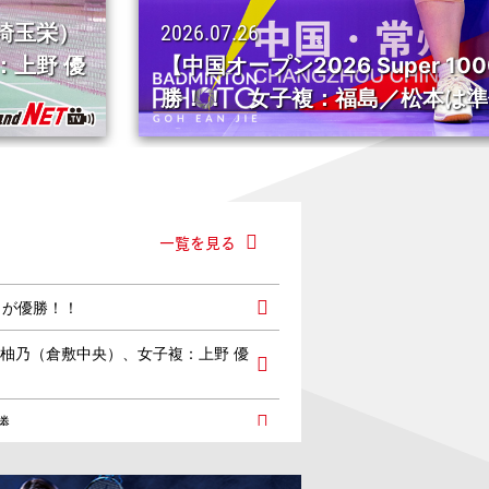
2026.07.25
が優
【中国オープン2026 Super 
勝進出！ 宮崎はベスト4
一覧を見る
口が優勝！！
 柚乃（倉敷中央）、女子複：上野 優
勝