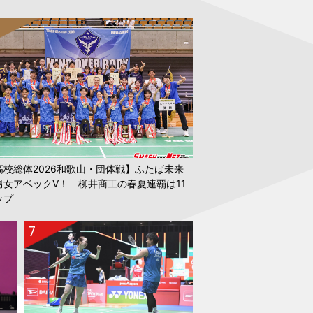
利！
高校総体2026和歌山・団体戦】ふたば未来
男女アベックV！ 柳井商工の春夏連覇は11
ップ
選手・早川賢一さんが来場、ファンと交流