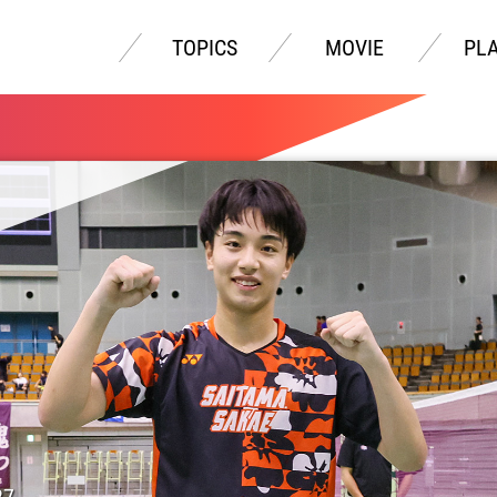
TOPICS
MOVIE
PL