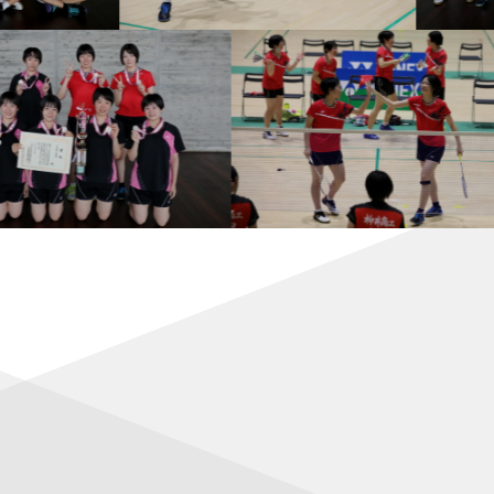
：明地はベスト4
決勝進出！
る！ 日本勢５組が準々決勝進出
勝