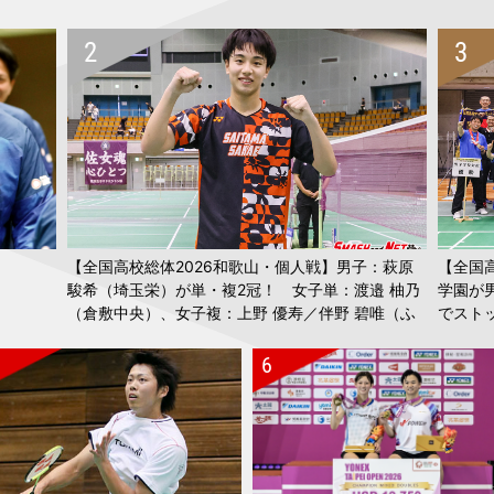
uper 500・準々決勝】日本勢4組が準決勝進出！
uper 500・2回戦】女子複：鈴木／山北、混合複：霜上／保原が難敵に勝
per 500・1回戦2日目】日本勢14組が2回戦進出
uper 500・予選／1回戦1日目】女子複：櫻本／廣田、予選で辛勝
26】男子：日本体育大学、女子：筑波大学が優勝！！
26・準決勝】日本女子、中国に0−3で敗退しベスト４
【全国高校総体2026和歌山・個人戦】男子：萩原
【全国
26・準々決勝】日本男子、フランスに0−3で敗退
駿希（埼玉栄）が単・複2冠！ 女子単：渡邉 柚乃
学園が
（倉敷中央）、女子複：上野 優寿／伴野 碧唯（ふ
でスト
26・準々決勝】日本女子、タイに3−1で勝利して準決勝進出！
たば未来学園）が春夏連覇！
 ジャパン2026】各種目の優勝者〜3位が決まり閉幕
 ジャパン2026】各国のバド愛好者がプレー 12日には松友美佐紀