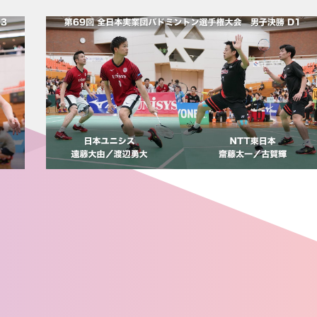
2026.07.05
【カナダオープン2026 S
2026.07.04
【カナダオープン2026 
2026.07.03
【カナダオープン2026
2026.07.02
【カナダオープン2026 S
2026.07.01
【カナダオープン2026 S
2026.06.30
【カナダオープン2026 
2026.06.28
【USオープン2026 S
2026.06.27
【USオープン2026 S
2026.06.26
【USオープン2026 S
2026.06.25
【USオープン2026 Su