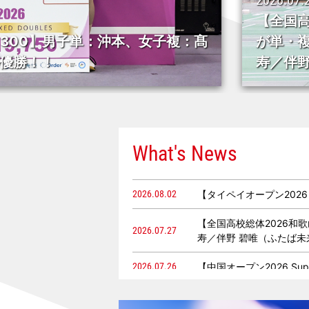
人戦】男子：萩原 駿希（埼玉栄）
2026.07.
柚乃（倉敷中央）、女子複：上野 優
【中国オ
）が春夏連覇！
勝！！
What's News
2026.08.02
【タイペイオープン2026
【全国高校総体2026和
2026.07.27
寿／伴野 碧唯（ふたば
2026.07.26
【中国オープン2026 S
2026.07.25
【中国オープン2026 S