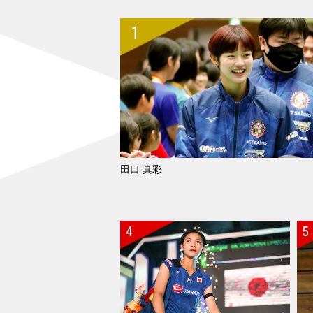
2026.05.15
【タイオープン2026 S
2026.05.14
【タイオープン2026 S
2026.05.13
【タイオープン2026 Su
2026.05.12
【タイオープン2026 S
2026.05.04
【関東大学春季リーグ20
2026.05.02
【トマス＆ユーバー杯20
田口 真彩
2026.05.01
【トマス＆ユーバー杯20
2026.04.30
【トマス＆ユーバー杯20
2026.04.13
【ミズノおもてなしカップ
2026.04.12
【ミズノおもてなしカップ