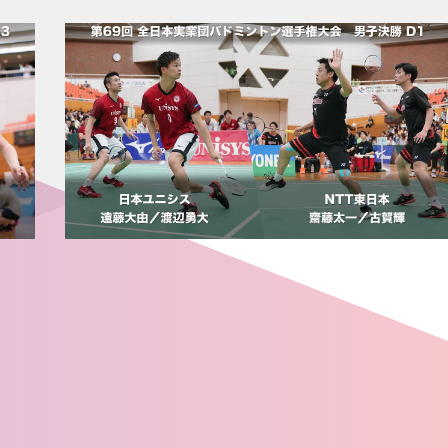
2026.07.05
【カナダオープン2026 S
2026.07.04
【カナダオープン2026 
2026.07.03
【カナダオープン2026
2026.07.02
【カナダオープン2026 S
2026.07.01
【カナダオープン2026 S
2026.06.30
【カナダオープン2026 
2026.06.28
【USオープン2026 S
2026.06.27
【USオープン2026 S
2026.06.26
【USオープン2026 S
2026.06.25
【USオープン2026 Su