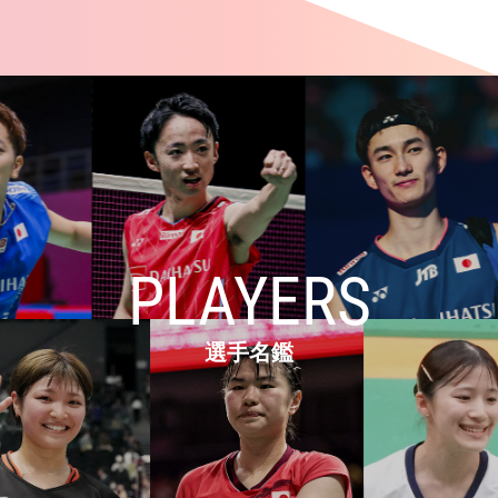
per 300・1回戦2日目】日本勢14組が2回戦進出
per 300・予選／1回戦1日目】日本勢８組が勝利
勝】男子：トナミ運輸、女子：岐阜Bluvicが優勝！！
々決勝／準決勝】男子：トナミ運輸とBIPROGY、女子：岐阜BluvicとB
026 Super 500・決勝】女子単：山口 茜が優勝！！
026 Super 500・準決勝】山口が決勝進出！ 奥原はベスト4
PLAYERS
026 Super 500・準々決勝】山口、奥原が準決勝進出
026 Super 500・2回戦】日本勢３組が準々決勝進出
選手名鑑
26 Super 500・1回戦2日目】日本勢5組が2回戦進出
026 Super 500・予選／1回戦1日目】男子単：小川 翔悟、武井 凛
26 Super 1000・決勝】フクマツ優勝！！ 山口は準優勝