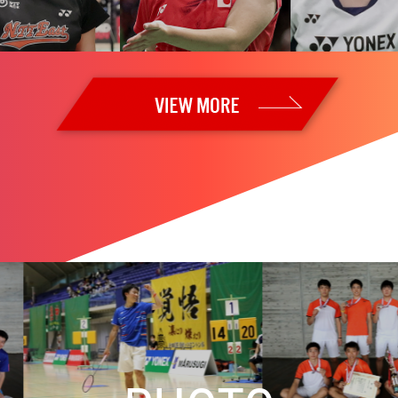
26 Super 1000・準決勝】女子単：山口、女子複：福島／松本が決
26 Super 1000・準々決勝】保原／廣上が世界ランク2位を下す！
26 Super 1000・2回戦】男子単：田中が世界ランク1位に勝利！！
6 Super 1000・1回戦2日目】日本勢12組が2回戦進出
26 Super 1000・1回戦1日目】日本勢の女子複3組いずれも勝利 
26 Super 750・決勝】女子単：山口、混合複：霜上／保原ともに準
26 Super 750・準決勝】女子単：山口、混合複：霜上／保原が決勝
26 Super 750・準々決勝】混合複：霜上／保原の快進撃止まらず
26 Super 750・2回戦】日本勢9組が準々決勝進出
26 Super 750・1回戦2日目】五十嵐／志田、霜上／保原、渡辺／
26 Super 750・1回戦1日目】男子単：奈良岡がランキング上位に勝