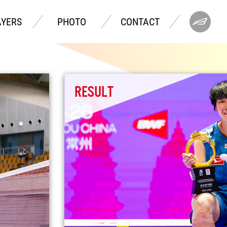
AYERS
PHOTO
CONTACT