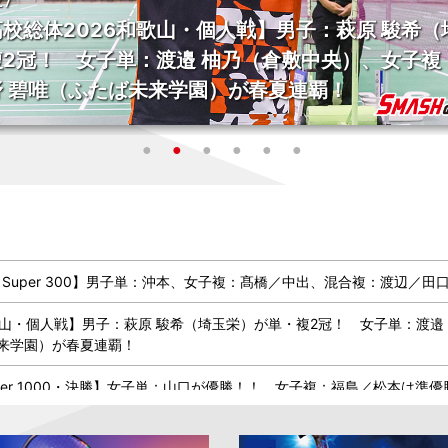
26
ープン2026 Super 1000・決勝】女子単：山口
 女子複：福島／松本は準優勝
 Super 300】男子単：沖本、女子複：髙橋／中出、混合複：渡辺／田
歌山・個人戦】男子：萩原 駿希（埼玉栄）が単・複2冠！ 女子単：渡邉
未来学園）が春夏連覇！
uper 1000・決勝】女子単：山口が優勝！！ 女子複：福島／松本は準優
uper 1000・準決勝】山口、福島／松本が決勝進出！ 宮崎はベスト4