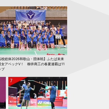
利！
高校総体2026和歌山・団体戦】ふたば未来
男女アベックV！ 柳井商工の春夏連覇は11
ップ
選手・早川賢一さんが来場、ファンと交流