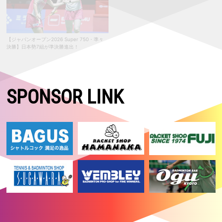
【インドネシアオープン2026 Super 1000・準々決勝】保原／廣上が世
界ランク2位を下す！ 山口、福島／松本も準決勝進出
2026.06.04
【インドネシアオープン2026 Super 1000・2回戦】男子単：田中が世
【ジャパンオープン2026 Super 750・準々
【中国オープン2026 Super 1000・1回戦1日
決勝】日本勢7組が準決勝進出！
目】男子複：熊谷／西 が上位ペアに勝利！
界ランク1位に勝利！！
2026.06.03
【インドネシアオープン2026 Super 1000・1回戦2日目】日本勢12組が
2回戦進出
SPONSOR LINK
2026.06.02
【インドネシアオープン2026 Super 1000・1回戦1日目】日本勢の女子
複3組いずれも勝利 女子単：仁平は明地に勝利
2026.05.31
【シンガポールオープン2026 Super 750・決勝】女子単：山口、混合
複：霜上／保原ともに準優勝
2026.05.30
【シンガポールオープン2026 Super 750・準決勝】女子単：山口、混合
複：霜上／保原が決勝進出！
2026.05.29
【シンガポールオープン2026 Super 750・準々決勝】混合複：霜上／保
原の快進撃止まらず！ 日本勢4組が準決勝進出