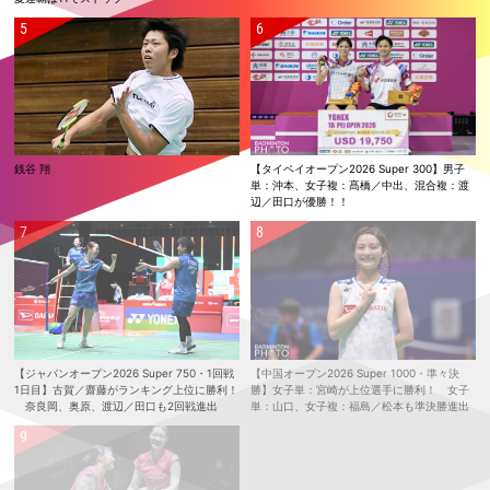
【オーストラリアオープン2026 Super 500・準決勝】山口が決勝進
出！ 奥原はベスト4
2026.06.12
【オーストラリアオープン2026 Super 500・準々決勝】山口、奥原が
準決勝進出
2026.06.11
【オーストラリアオープン2026 Super 500・2回戦】日本勢３組が準々
決勝進出
銭谷 翔
【タイペイオープン2026 Super 300】男子
単：沖本、女子複：髙橋／中出、混合複：渡
2026.06.10
辺／田口が優勝！！
【オーストラリアオープン2026 Super 500・1回戦2日目】日本勢5組が
2回戦進出
2026.06.09
【オーストラリアオープン2026 Super 500・予選／1回戦1日目】男子
単：小川 翔悟、武井 凛生 ともに本戦出場ならず
2026.06.07
【インドネシアオープン2026 Super 1000・決勝】フクマツ優勝！！
【ジャパンオープン2026 Super 750・1回戦
【中国オープン2026 Super 1000・準々決
山口は準優勝
1日目】古賀／齋藤がランキング上位に勝利！
勝】女子単：宮崎が上位選手に勝利！ 女子
奈良岡、奥原、渡辺／田口も2回戦進出
単：山口、女子複：福島／松本も準決勝進出
2026.06.06
【インドネシアオープン2026 Super 1000・準決勝】女子単：山口、女
子複：福島／松本が決勝進出！
2026.06.05