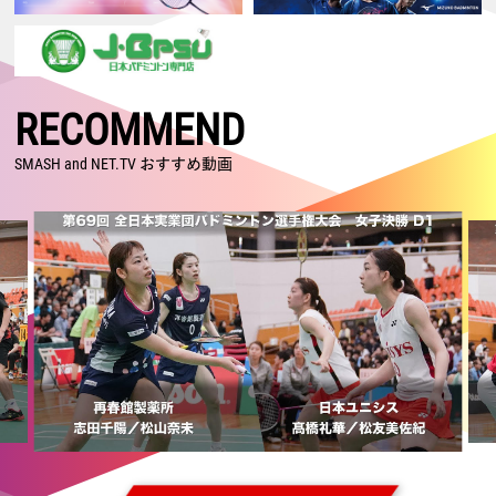
野 碧唯（ふたば未来学園）が春夏連覇！
2026.07.26
【中国オープン2026 Super 1000・決勝】女子単：山口が優勝！！ 女
子複：福島／松本は準優勝
2026.07.25
RECOMMEND
【中国オープン2026 Super 1000・準決勝】山口、福島／松本が決勝進
出！ 宮崎はベスト4
SMASH and NET.TV おすすめ動画
2026.07.24
【中国オープン2026 Super 1000・準々決勝】女子単：宮崎が上位選手
に勝利！ 女子単：山口、女子複：福島／松本も準決勝進出
2026.07.24
【全国高校総体2026和歌山・団体戦】ふたば未来学園が男女アベック
V！ 柳井商工の春夏連覇は11でストップ
2026.07.23
【中国オープン2026 Super 1000・2回戦】混合複：渡辺／田口が上位
ペアに勝利！ 日本勢6組が準々決勝進出
2026.07.22
【中国オープン2026 Super 1000・1回戦2日目】混合複：霜上／保原が
上位ペアに勝利！ 日本勢13組が2回戦進出
2026.07.21
【中国オープン2026 Super 1000・1回戦1日目】男子複：熊谷／西 が上