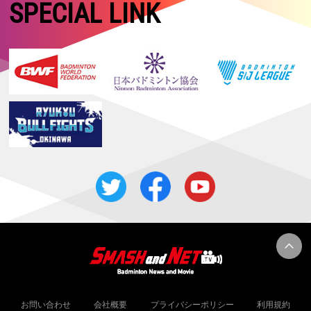
SPECIAL LINK
2026.05.27
【シンガポールオープン2026 Super 750・1回戦2日目】五十嵐／志
田、霜上／保原、渡辺／田口がランキング上位に勝利！
2026.05.26
【シンガポールオープン2026 Super 750・1回戦1日目】男子単：奈良岡
がランキング上位に勝利！
2026.05.24
【日本ランキングサーキット2026】高校2年の渡邉 柚乃が女子単優
勝！ 5種目いずれも初優勝
2026.05.24
【マレーシアマスターズ2026 Super 500・決勝】女子複：櫻本／廣田
は準優勝
2026.05.23
【マレーシアマスターズ2026 Super 500・準決勝】女子複：櫻本／廣
田が決勝進出！ 女子単：明地はベスト4
2026.05.22
【マレーシアマスターズ2026 Super 500・準々決勝】女子単：明地、
女子複：櫻本／廣田が準決勝進出！
2026.05.21
【マレーシアマスターズ2026 Super 500・2回戦】女子複：櫻本／廣田
が志田／五十嵐を破る！ 日本勢５組が準々決勝進出
お問い合わせ
会社概要
プライバシーポリシー
利用規約