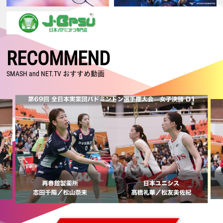
子複：福島／松本は準優勝
2026.07.25
【中国オープン2026 Super 1000・準決勝】山口、福島／松本が決勝進
出！ 宮崎はベスト4
2026.07.24
RECOMMEND
【中国オープン2026 Super 1000・準々決勝】女子単：宮崎が上位選手
に勝利！ 女子単：山口、女子複：福島／松本も準決勝進出
SMASH and NET.TV おすすめ動画
2026.07.24
【全国高校総体2026和歌山・団体戦】ふたば未来学園が男女アベック
V！ 柳井商工の春夏連覇は11でストップ
2026.07.23
【中国オープン2026 Super 1000・2回戦】混合複：渡辺／田口が上位
ペアに勝利！ 日本勢6組が準々決勝進出
2026.07.22
【中国オープン2026 Super 1000・1回戦2日目】混合複：霜上／保原が
上位ペアに勝利！ 日本勢13組が2回戦進出
2026.07.21
【中国オープン2026 Super 1000・1回戦1日目】男子複：熊谷／西 が上
位ペアに勝利！
2026.07.19
【ジャパンオープン2026 Super 750・決勝】女子単：山口、男子単：渡