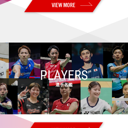
邉いずれも準優勝
2026.07.18
【ジャパンオープン2026 Super 750・準決勝】女子単：山口、男子単：
渡邉が決勝進出！
2026.07.17
【ジャパンオープン2026 Super 750・準々決勝】日本勢7組が準決勝進
出！
2026.07.16
【ジャパンオープン2026 Super 750・2回戦】女子複：鈴木／山北、混
合複：古賀／齋藤、男子複：保木／小林が日本人対決で勝利！
2026.07.15
PLAYERS
【ジャパンオープン2026 Super 750・1回戦2日目】男子単：田中、男
子複：川邊／松川が格上に勝利！ 日本勢15組が2回戦進出
選手名鑑
2026.07.14
【ジャパンオープン2026 Super 750・1回戦1日目】古賀／齋藤がランキ
ング上位に勝利！ 奈良岡、奥原、渡辺／田口も2回戦進出
2026.07.05
【カナダオープン2026 Super 300・決勝】日本勢が5種目制覇！！ 沖
本はSuper 300大会 初制覇！
2026.07.04