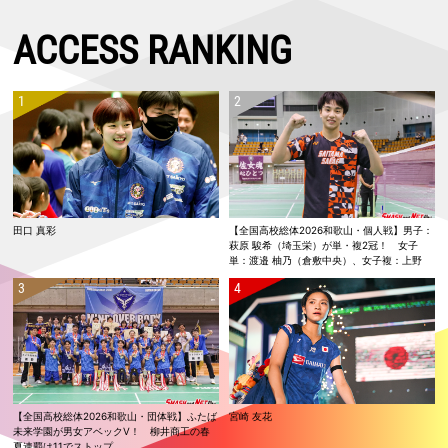
に勝利！ 日本勢5組が準決勝進出
ACCESS RANKING
2026.06.25
【USオープン2026 Super 300・2回戦】日本勢11組が準々決勝進出
2026.06.24
【USオープン2026 Super 300・1回戦2日目】日本勢14組が2回戦進出
2026.06.23
【USオープン2026 Super 300・予選／1回戦1日目】日本勢８組が勝利
2026.06.21
【全日本実業団2026・決勝】男子：トナミ運輸、女子：岐阜Bluvicが優
勝！！
田口 真彩
【全国高校総体2026和歌山・個人戦】男子：
2026.06.20
萩原 駿希（埼玉栄）が単・複2冠！ 女子
【全日本実業団2026・準々決勝／準決勝】男子：トナミ運輸と
単：渡邉 柚乃（倉敷中央）、女子複：上野
優寿／伴野 碧唯（ふたば未来学園）が春夏連
BIPROGY、女子：岐阜BluvicとBIPROGYが決勝進出！
覇！
2026.06.14
【オーストラリアオープン2026 Super 500・決勝】女子単：山口 茜が
優勝！！
2026.06.13
【オーストラリアオープン2026 Super 500・準決勝】山口が決勝進
出！ 奥原はベスト4
【全国高校総体2026和歌山・団体戦】ふたば
宮崎 友花
未来学園が男女アベックV！ 柳井商工の春
2026.06.12
夏連覇は11でストップ