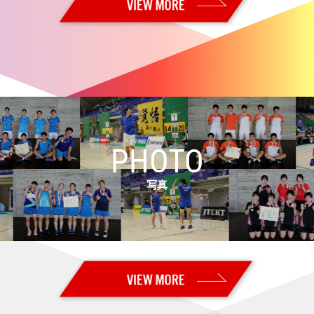
【カナダオープン2026 Super 300・準決勝】日本勢が5種目全てで決勝
進出！ 男子単・女子複は日本勢対決へ
2026.07.03
【カナダオープン2026 Super 300・準々決勝】後藤／吉田が格上に勝
利！ 沖本、鈴木／山北、古賀／齋藤が日本人対決を制す！
2026.07.02
【カナダオープン2026 Super 300・2回戦】日本勢13組が準々決勝進出
2026.07.01
【カナダオープン2026 Super 300・1回戦2日目】日本勢17組が2回戦進
出
PHOTO
2026.06.30
【カナダオープン2026 Super 300・予選／1回戦1日目】日本勢7組が2
回戦進出 男子単：秦野が本戦出場
写真
2026.06.28
【USオープン2026 Super 300・決勝】男子複：山下／岡村が海外ツ
アー初優勝！！ 女子複：髙橋／中出はツアー3連続優勝！！
2026.06.27
【USオープン2026 Super 300・準決勝】男子複：山下／岡村、女子
複：髙橋／中出が決勝進出！
2026.06.26
【USオープン2026 Super 300・準々決勝】女子複：髙橋／中出が格上