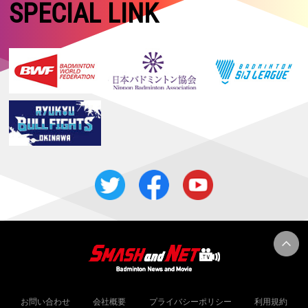
SPECIAL LINK
2026.05.27
【シンガポールオープン2026 Super 750・1回戦2日目】五十嵐／志
田、霜上／保原、渡辺／田口がランキング上位に勝利！
2026.05.26
【シンガポールオープン2026 Super 750・1回戦1日目】男子単：奈良岡
がランキング上位に勝利！
2026.05.24
【日本ランキングサーキット2026】高校2年の渡邉 柚乃が女子単優
勝！ 5種目いずれも初優勝
2026.05.24
【マレーシアマスターズ2026 Super 500・決勝】女子複：櫻本／廣田
は準優勝
2026.05.23
【マレーシアマスターズ2026 Super 500・準決勝】女子複：櫻本／廣
田が決勝進出！ 女子単：明地はベスト4
2026.05.22
【マレーシアマスターズ2026 Super 500・準々決勝】女子単：明地、
女子複：櫻本／廣田が準決勝進出！
2026.05.21
【マレーシアマスターズ2026 Super 500・2回戦】女子複：櫻本／廣田
が志田／五十嵐を破る！ 日本勢５組が準々決勝進出
お問い合わせ
会社概要
プライバシーポリシー
利用規約