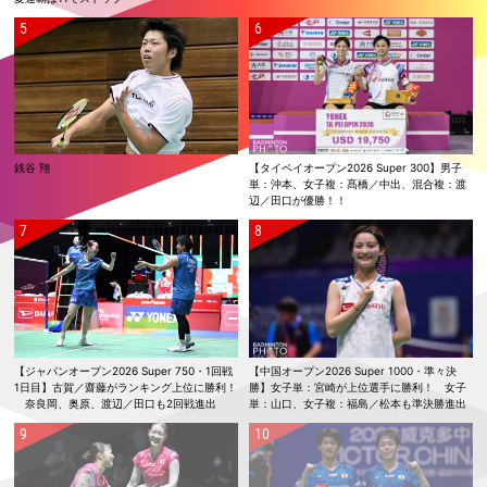
【オーストラリアオープン2026 Super 500・準々決勝】山口、奥原が
準決勝進出
2026.06.11
【オーストラリアオープン2026 Super 500・2回戦】日本勢３組が準々
決勝進出
2026.06.10
【オーストラリアオープン2026 Super 500・1回戦2日目】日本勢5組が
2回戦進出
銭谷 翔
【タイペイオープン2026 Super 300】男子
単：沖本、女子複：髙橋／中出、混合複：渡
2026.06.09
辺／田口が優勝！！
【オーストラリアオープン2026 Super 500・予選／1回戦1日目】男子
単：小川 翔悟、武井 凛生 ともに本戦出場ならず
2026.06.07
【インドネシアオープン2026 Super 1000・決勝】フクマツ優勝！！
山口は準優勝
2026.06.06
【インドネシアオープン2026 Super 1000・準決勝】女子単：山口、女
【ジャパンオープン2026 Super 750・1回戦
【中国オープン2026 Super 1000・準々決
子複：福島／松本が決勝進出！
1日目】古賀／齋藤がランキング上位に勝利！
勝】女子単：宮崎が上位選手に勝利！ 女子
奈良岡、奥原、渡辺／田口も2回戦進出
単：山口、女子複：福島／松本も準決勝進出
2026.06.05
【インドネシアオープン2026 Super 1000・準々決勝】保原／廣上が世
界ランク2位を下す！ 山口、福島／松本も準決勝進出
2026.06.04