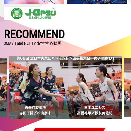
子複：福島／松本は準優勝
2026.07.25
【中国オープン2026 Super 1000・準決勝】山口、福島／松本が決勝進
出！ 宮崎はベスト4
2026.07.24
RECOMMEND
【中国オープン2026 Super 1000・準々決勝】女子単：宮崎が上位選手
に勝利！ 女子単：山口、女子複：福島／松本も準決勝進出
SMASH and NET.TV おすすめ動画
2026.07.24
【全国高校総体2026和歌山・団体戦】ふたば未来学園が男女アベック
V！ 柳井商工の春夏連覇は11でストップ
2026.07.23
【中国オープン2026 Super 1000・2回戦】混合複：渡辺／田口が上位
ペアに勝利！ 日本勢6組が準々決勝進出
2026.07.22
【中国オープン2026 Super 1000・1回戦2日目】混合複：霜上／保原が
上位ペアに勝利！ 日本勢13組が2回戦進出
2026.07.21
【中国オープン2026 Super 1000・1回戦1日目】男子複：熊谷／西 が上
位ペアに勝利！
2026.07.19
【ジャパンオープン2026 Super 750・決勝】女子単：山口、男子単：渡