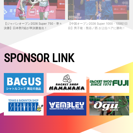
【インドネシアオープン2026 Super 1000・2回戦】男子単：田中が世
界ランク1位に勝利！！
2026.06.03
【インドネシアオープン2026 Super 1000・1回戦2日目】日本勢12組が
【ジャパンオープン2026 Super 750・準々
【中国オープン2026 Super 1000・1回戦1日
決勝】日本勢7組が準決勝進出！
目】男子複：熊谷／西 が上位ペアに勝利！
2回戦進出
2026.06.02
【インドネシアオープン2026 Super 1000・1回戦1日目】日本勢の女子
複3組いずれも勝利 女子単：仁平は明地に勝利
SPONSOR LINK
2026.05.31
【シンガポールオープン2026 Super 750・決勝】女子単：山口、混合
複：霜上／保原ともに準優勝
2026.05.30
【シンガポールオープン2026 Super 750・準決勝】女子単：山口、混合
複：霜上／保原が決勝進出！
2026.05.29
【シンガポールオープン2026 Super 750・準々決勝】混合複：霜上／保
原の快進撃止まらず！ 日本勢4組が準決勝進出
2026.05.28
【シンガポールオープン2026 Super 750・2回戦】日本勢9組が準々決
勝進出