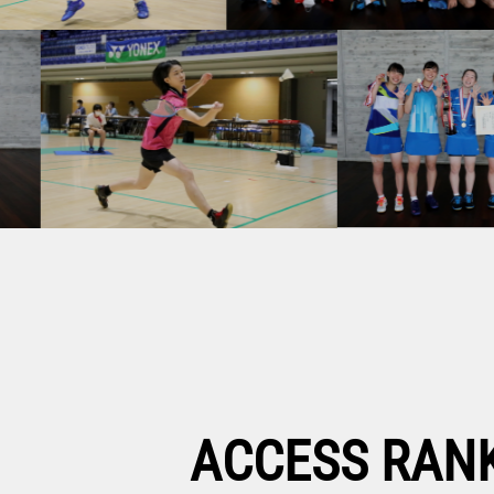
2026.05.24
【日本ランキングサーキッ
2026.05.24
【マレーシアマスターズ20
2026.05.23
【マレーシアマスターズ20
2026.05.22
【マレーシアマスターズ20
2026.05.21
【マレーシアマスターズ2
2026.05.20
【マレーシアマスターズ202
2026.05.19
【マレーシアマスターズ20
2026.05.17
【タイオープン2026 S
2026.05.17
【中国マスターズ2026 S
ACCESS RAN
2026.05.16
【タイオープン2026 S