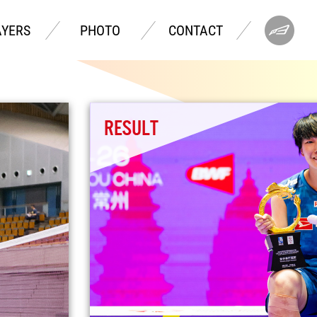
AYERS
PHOTO
CONTACT