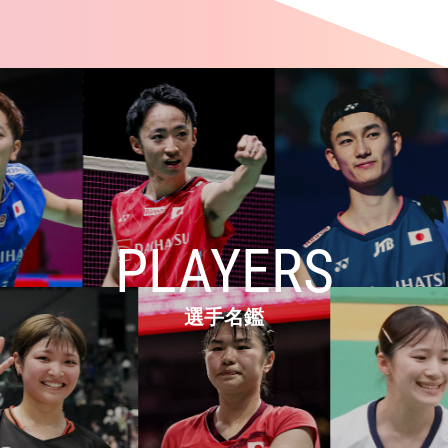
per 300・1回戦2日目】日本勢14組が2回戦進出
per 300・予選／1回戦1日目】日本勢８組が勝利
勝】男子：トナミ運輸、女子：岐阜Bluvicが優勝！！
々決勝／準決勝】男子：トナミ運輸とBIPROGY、女子：岐阜BluvicとB
026 Super 500・決勝】女子単：山口 茜が優勝！！
026 Super 500・準決勝】山口が決勝進出！ 奥原はベスト4
PLAYERS
026 Super 500・準々決勝】山口、奥原が準決勝進出
026 Super 500・2回戦】日本勢３組が準々決勝進出
選手名鑑
26 Super 500・1回戦2日目】日本勢5組が2回戦進出
026 Super 500・予選／1回戦1日目】男子単：小川 翔悟、武井 凛
26 Super 1000・決勝】フクマツ優勝！！ 山口は準優勝