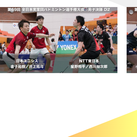
制覇！
複は日本勢対決へ
北、古賀／齋藤が日本人対決を制す！
野が本戦出場
複：髙橋／中出はツアー3連続優勝！！
！
準決勝進出