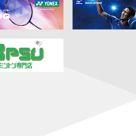
Super 1000・準々決勝】女子単：宮崎が上位選手に勝利！ 女子単：
歌山・団体戦】ふたば未来学園が男女アベックV！ 柳井商工の春夏連覇は
uper 1000・2回戦】混合複：渡辺／田口が上位ペアに勝利！ 日本勢6
uper 1000・1回戦2日目】混合複：霜上／保原が上位ペアに勝利！ 日本
per 1000・1回戦1日目】男子複：熊谷／西 が上位ペアに勝利！
 Super 750・決勝】女子単：山口、男子単：渡邉いずれも準優勝
 Super 750・準決勝】女子単：山口、男子単：渡邉が決勝進出！
 Super 750・準々決勝】日本勢7組が準決勝進出！
6 Super 750・2回戦】女子複：鈴木／山北、混合複：古賀／齋藤、
 Super 750・1回戦2日目】男子単：田中、男子複：川邊／松川が格
 Super 750・1回戦1日目】古賀／齋藤がランキング上位に勝利！ 