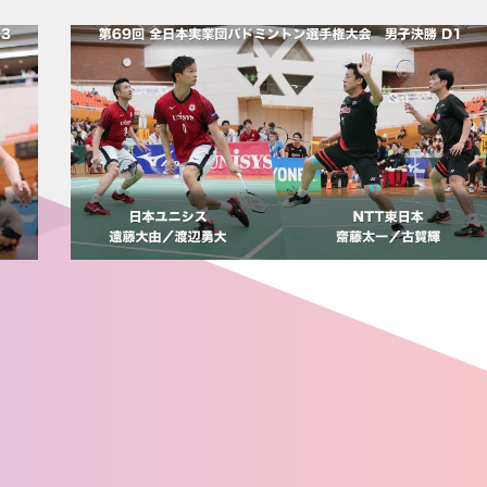
2026.07.05
【カナダオープン2026 S
2026.07.04
【カナダオープン2026 
2026.07.03
【カナダオープン2026
2026.07.02
【カナダオープン2026 S
2026.07.01
【カナダオープン2026 S
2026.06.30
【カナダオープン2026 
2026.06.28
【USオープン2026 S
2026.06.27
【USオープン2026 S
2026.06.26
【USオープン2026 S
2026.06.25
【USオープン2026 Su