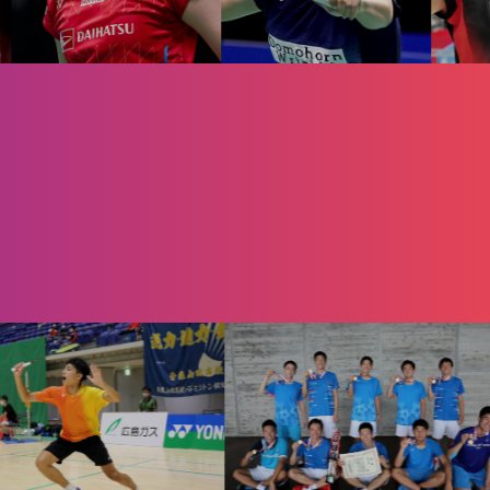
2026.06.06
【インドネシアオープン20
2026.06.05
【インドネシアオープン20
2026.06.04
【インドネシアオープン20
2026.06.03
【インドネシアオープン202
2026.06.02
【インドネシアオープン20
2026.05.31
【シンガポールオープン20
2026.05.30
【シンガポールオープン20
2026.05.29
【シンガポールオープン20
2026.05.28
【シンガポールオープン20
2026.05.27
【シンガポールオープン20
2026.05.26
【シンガポールオープン20