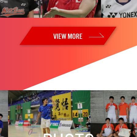
26 Super 1000・準決勝】女子単：山口、女子複：福島／松本が決
26 Super 1000・準々決勝】保原／廣上が世界ランク2位を下す！
26 Super 1000・2回戦】男子単：田中が世界ランク1位に勝利！！
6 Super 1000・1回戦2日目】日本勢12組が2回戦進出
26 Super 1000・1回戦1日目】日本勢の女子複3組いずれも勝利 
26 Super 750・決勝】女子単：山口、混合複：霜上／保原ともに準
26 Super 750・準決勝】女子単：山口、混合複：霜上／保原が決勝
26 Super 750・準々決勝】混合複：霜上／保原の快進撃止まらず
26 Super 750・2回戦】日本勢9組が準々決勝進出
26 Super 750・1回戦2日目】五十嵐／志田、霜上／保原、渡辺／
26 Super 750・1回戦1日目】男子単：奈良岡がランキング上位に勝