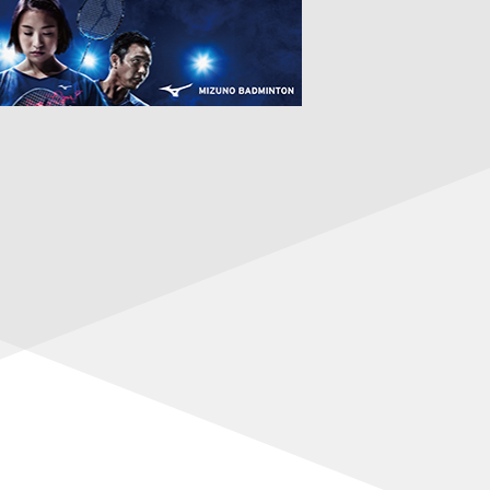
山口、女子複：福島／松本も準決勝進出
11でストップ
組が準々決勝進出
勢13組が2回戦進出
男子複：保木／小林が日本人対決で勝利！
上に勝利！ 日本勢15組が2回戦進出
奈良岡、奥原、渡辺／田口も2回戦進出