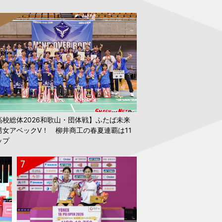
利！
高校総体2026和歌山・団体戦】ふたば未来
男女アベックV！ 柳井商工の春夏連覇は11
ップ
選手・早川賢一さんが来場、ファンと交流