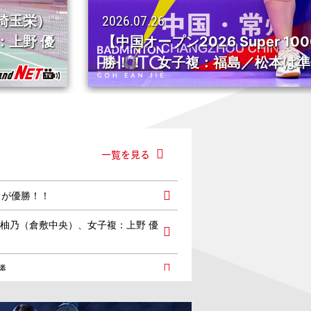
2026.07.25
が優
【中国オープン2026 Super 
勝進出！ 宮崎はベスト4
一覧を見る
口が優勝！！
 柚乃（倉敷中央）、女子複：上野 優
勝