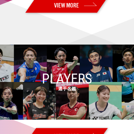
位ペアに勝利！
2026.07.19
【ジャパンオープン2026 Super 750・決勝】女子単：山口、男子単：渡
邉いずれも準優勝
2026.07.18
【ジャパンオープン2026 Super 750・準決勝】女子単：山口、男子単：
渡邉が決勝進出！
2026.07.17
【ジャパンオープン2026 Super 750・準々決勝】日本勢7組が準決勝進
出！
2026.07.16
PLAYERS
【ジャパンオープン2026 Super 750・2回戦】女子複：鈴木／山北、混
合複：古賀／齋藤、男子複：保木／小林が日本人対決で勝利！
選手名鑑
2026.07.15
【ジャパンオープン2026 Super 750・1回戦2日目】男子単：田中、男
子複：川邊／松川が格上に勝利！ 日本勢15組が2回戦進出
2026.07.14
【ジャパンオープン2026 Super 750・1回戦1日目】古賀／齋藤がランキ
ング上位に勝利！ 奈良岡、奥原、渡辺／田口も2回戦進出
2026.07.05