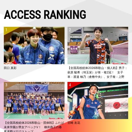
複：髙橋／中出が決勝進出！
ACCESS RANKING
2026.06.26
【USオープン2026 Super 300・準々決勝】女子複：髙橋／中出が格上
に勝利！ 日本勢5組が準決勝進出
2026.06.25
【USオープン2026 Super 300・2回戦】日本勢11組が準々決勝進出
2026.06.24
【USオープン2026 Super 300・1回戦2日目】日本勢14組が2回戦進出
2026.06.23
【USオープン2026 Super 300・予選／1回戦1日目】日本勢８組が勝利
田口 真彩
【全国高校総体2026和歌山・個人戦】男子：
2026.06.21
萩原 駿希（埼玉栄）が単・複2冠！ 女子
【全日本実業団2026・決勝】男子：トナミ運輸、女子：岐阜Bluvicが優
単：渡邉 柚乃（倉敷中央）、女子複：上野
優寿／伴野 碧唯（ふたば未来学園）が春夏連
勝！！
覇！
2026.06.20
【全日本実業団2026・準々決勝／準決勝】男子：トナミ運輸と
BIPROGY、女子：岐阜BluvicとBIPROGYが決勝進出！
2026.06.14
【オーストラリアオープン2026 Super 500・決勝】女子単：山口 茜が
優勝！！
【全国高校総体2026和歌山・団体戦】ふたば
宮崎 友花
未来学園が男女アベックV！ 柳井商工の春
2026.06.13
夏連覇は11でストップ