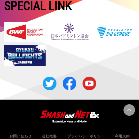
SPECIAL LINK
2026.05.28
【シンガポールオープン2026 Super 750・2回戦】日本勢9組が準々決
勝進出
2026.05.27
【シンガポールオープン2026 Super 750・1回戦2日目】五十嵐／志
田、霜上／保原、渡辺／田口がランキング上位に勝利！
2026.05.26
【シンガポールオープン2026 Super 750・1回戦1日目】男子単：奈良岡
がランキング上位に勝利！
2026.05.24
【日本ランキングサーキット2026】高校2年の渡邉 柚乃が女子単優
勝！ 5種目いずれも初優勝
2026.05.24
【マレーシアマスターズ2026 Super 500・決勝】女子複：櫻本／廣田
は準優勝
2026.05.23
【マレーシアマスターズ2026 Super 500・準決勝】女子複：櫻本／廣
田が決勝進出！ 女子単：明地はベスト4
2026.05.22
【マレーシアマスターズ2026 Super 500・準々決勝】女子単：明地、
女子複：櫻本／廣田が準決勝進出！
お問い合わせ
会社概要
プライバシーポリシー
利用規約