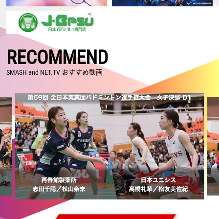
野 碧唯（ふたば未来学園）が春夏連覇！
2026.07.26
【中国オープン2026 Super 1000・決勝】女子単：山口が優勝！！ 女
子複：福島／松本は準優勝
2026.07.25
RECOMMEND
【中国オープン2026 Super 1000・準決勝】山口、福島／松本が決勝進
出！ 宮崎はベスト4
SMASH and NET.TV おすすめ動画
2026.07.24
【中国オープン2026 Super 1000・準々決勝】女子単：宮崎が上位選手
に勝利！ 女子単：山口、女子複：福島／松本も準決勝進出
2026.07.24
【全国高校総体2026和歌山・団体戦】ふたば未来学園が男女アベック
V！ 柳井商工の春夏連覇は11でストップ
2026.07.23
【中国オープン2026 Super 1000・2回戦】混合複：渡辺／田口が上位
ペアに勝利！ 日本勢6組が準々決勝進出
2026.07.22
【中国オープン2026 Super 1000・1回戦2日目】混合複：霜上／保原が
上位ペアに勝利！ 日本勢13組が2回戦進出
2026.07.21
【中国オープン2026 Super 1000・1回戦1日目】男子複：熊谷／西 が上