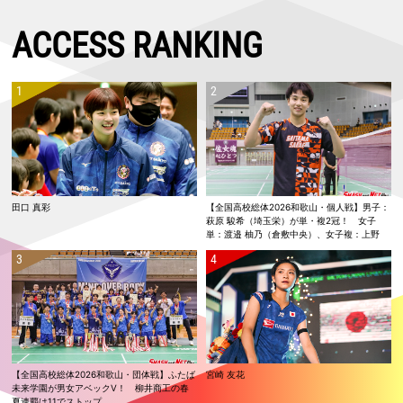
に勝利！ 日本勢5組が準決勝進出
ACCESS RANKING
2026.06.25
【USオープン2026 Super 300・2回戦】日本勢11組が準々決勝進出
2026.06.24
【USオープン2026 Super 300・1回戦2日目】日本勢14組が2回戦進出
2026.06.23
【USオープン2026 Super 300・予選／1回戦1日目】日本勢８組が勝利
2026.06.21
【全日本実業団2026・決勝】男子：トナミ運輸、女子：岐阜Bluvicが優
勝！！
田口 真彩
【全国高校総体2026和歌山・個人戦】男子：
2026.06.20
萩原 駿希（埼玉栄）が単・複2冠！ 女子
【全日本実業団2026・準々決勝／準決勝】男子：トナミ運輸と
単：渡邉 柚乃（倉敷中央）、女子複：上野
優寿／伴野 碧唯（ふたば未来学園）が春夏連
BIPROGY、女子：岐阜BluvicとBIPROGYが決勝進出！
覇！
2026.06.14
【オーストラリアオープン2026 Super 500・決勝】女子単：山口 茜が
優勝！！
2026.06.13
【オーストラリアオープン2026 Super 500・準決勝】山口が決勝進
出！ 奥原はベスト4
【全国高校総体2026和歌山・団体戦】ふたば
宮崎 友花
未来学園が男女アベックV！ 柳井商工の春
2026.06.12
夏連覇は11でストップ