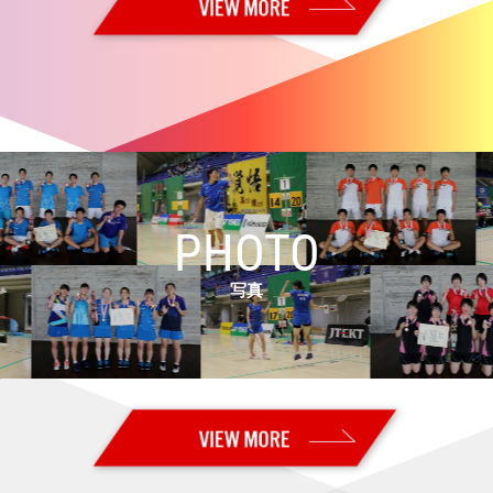
【カナダオープン2026 Super 300・準決勝】日本勢が5種目全てで決勝
進出！ 男子単・女子複は日本勢対決へ
2026.07.03
【カナダオープン2026 Super 300・準々決勝】後藤／吉田が格上に勝
利！ 沖本、鈴木／山北、古賀／齋藤が日本人対決を制す！
2026.07.02
【カナダオープン2026 Super 300・2回戦】日本勢13組が準々決勝進出
2026.07.01
【カナダオープン2026 Super 300・1回戦2日目】日本勢17組が2回戦進
出
PHOTO
2026.06.30
【カナダオープン2026 Super 300・予選／1回戦1日目】日本勢7組が2
回戦進出 男子単：秦野が本戦出場
写真
2026.06.28
【USオープン2026 Super 300・決勝】男子複：山下／岡村が海外ツ
アー初優勝！！ 女子複：髙橋／中出はツアー3連続優勝！！
2026.06.27
【USオープン2026 Super 300・準決勝】男子複：山下／岡村、女子
複：髙橋／中出が決勝進出！
2026.06.26
【USオープン2026 Super 300・準々決勝】女子複：髙橋／中出が格上