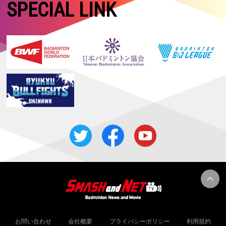
SPECIAL LINK
2026.05.27
【シンガポールオープン2026 Super 750・1回戦2日目】五十嵐／志
田、霜上／保原、渡辺／田口がランキング上位に勝利！
2026.05.26
【シンガポールオープン2026 Super 750・1回戦1日目】男子単：奈良岡
がランキング上位に勝利！
2026.05.24
【日本ランキングサーキット2026】高校2年の渡邉 柚乃が女子単優
勝！ 5種目いずれも初優勝
2026.05.24
【マレーシアマスターズ2026 Super 500・決勝】女子複：櫻本／廣田
は準優勝
2026.05.23
【マレーシアマスターズ2026 Super 500・準決勝】女子複：櫻本／廣
田が決勝進出！ 女子単：明地はベスト4
2026.05.22
【マレーシアマスターズ2026 Super 500・準々決勝】女子単：明地、
女子複：櫻本／廣田が準決勝進出！
2026.05.21
【マレーシアマスターズ2026 Super 500・2回戦】女子複：櫻本／廣田
が志田／五十嵐を破る！ 日本勢５組が準々決勝進出
お問い合わせ
会社概要
プライバシーポリシー
利用規約