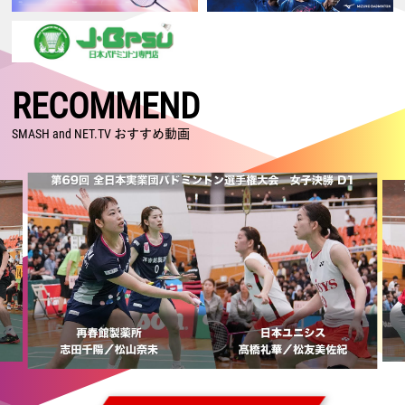
子複：福島／松本は準優勝
2026.07.25
【中国オープン2026 Super 1000・準決勝】山口、福島／松本が決勝進
出！ 宮崎はベスト4
2026.07.24
RECOMMEND
【中国オープン2026 Super 1000・準々決勝】女子単：宮崎が上位選手
に勝利！ 女子単：山口、女子複：福島／松本も準決勝進出
SMASH and NET.TV おすすめ動画
2026.07.24
【全国高校総体2026和歌山・団体戦】ふたば未来学園が男女アベック
V！ 柳井商工の春夏連覇は11でストップ
2026.07.23
【中国オープン2026 Super 1000・2回戦】混合複：渡辺／田口が上位
ペアに勝利！ 日本勢6組が準々決勝進出
2026.07.22
【中国オープン2026 Super 1000・1回戦2日目】混合複：霜上／保原が
上位ペアに勝利！ 日本勢13組が2回戦進出
2026.07.21
【中国オープン2026 Super 1000・1回戦1日目】男子複：熊谷／西 が上
位ペアに勝利！
2026.07.19
【ジャパンオープン2026 Super 750・決勝】女子単：山口、男子単：渡