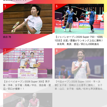
【オーストラリアオープン2026 Super 500・準々決勝】山口、奥原が
準決勝進出
2026.06.11
【オーストラリアオープン2026 Super 500・2回戦】日本勢３組が準々
決勝進出
2026.06.10
【オーストラリアオープン2026 Super 500・1回戦2日目】日本勢5組が
2回戦進出
銭谷 翔
【ジャパンオープン2026 Super 750・1回戦
1日目】古賀／齋藤がランキング上位に勝利！
2026.06.09
奈良岡、奥原、渡辺／田口も2回戦進出
【オーストラリアオープン2026 Super 500・予選／1回戦1日目】男子
単：小川 翔悟、武井 凛生 ともに本戦出場ならず
2026.06.07
【インドネシアオープン2026 Super 1000・決勝】フクマツ優勝！！
山口は準優勝
2026.06.06
【インドネシアオープン2026 Super 1000・準決勝】女子単：山口、女
【タイペイオープン2026 Super 300】男子
【中国オープン2026 Super 1000・準々決
子複：福島／松本が決勝進出！
単：沖本、女子複：髙橋／中出、混合複：渡
勝】女子単：宮崎が上位選手に勝利！ 女子
辺／田口が優勝！！
単：山口、女子複：福島／松本も準決勝進出
2026.06.05
【インドネシアオープン2026 Super 1000・準々決勝】保原／廣上が世
界ランク2位を下す！ 山口、福島／松本も準決勝進出
2026.06.04