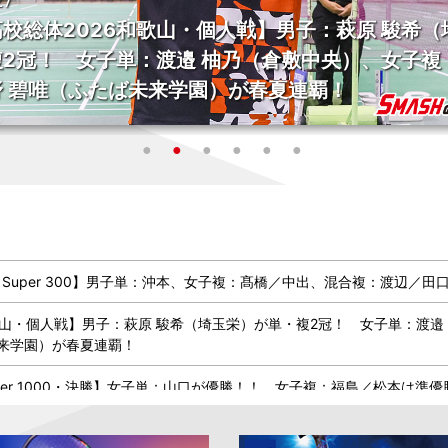
2026和歌山・個人戦】男子：萩原 駿希（埼玉栄
 女子単：渡邉 柚乃（倉敷中央）、女子複：上野 
（ふたば未来学園）が春夏連覇！
 Super 300】男子単：沖本、女子複：髙橋／中出、混合複：渡辺／田
歌山・個人戦】男子：萩原 駿希（埼玉栄）が単・複2冠！ 女子単：渡邉
未来学園）が春夏連覇！
uper 1000・決勝】女子単：山口が優勝！！ 女子複：福島／松本は準優
uper 1000・準決勝】山口、福島／松本が決勝進出！ 宮崎はベスト4