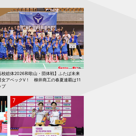
利！
高校総体2026和歌山・団体戦】ふたば未来
男女アベックV！ 柳井商工の春夏連覇は11
ップ
選手・早川賢一さんが来場、ファンと交流