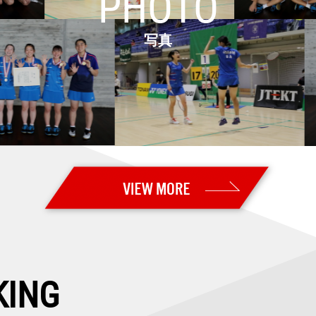
PHOTO
ト2026】高校2年の渡邉 柚乃が女子単優勝！ 5種目いずれも初優勝
写真
26 Super 500・決勝】女子複：櫻本／廣田は準優勝
26 Super 500・準決勝】女子複：櫻本／廣田が決勝進出！ 女子単
26 Super 500・準々決勝】女子単：明地、女子複：櫻本／廣田が準
026 Super 500・2回戦】女子複：櫻本／廣田が志田／五十嵐を破
6 Super 500・1回戦2日目】日本勢9組が2回戦進出
26 Super 500・予選／1回戦1日目】日本勢3組がいずれも勝利
uper 500・決勝】女子単：山口が優勝！！ 女子複：中西／岩永は準優
uper 100】女子複：髙橋／中出が優勝！！
KING
uper 500・準決勝】女子複：中西／岩永、女子単：山口が決勝進出！