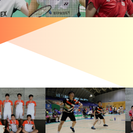
勝進出！
 山口、福島／松本も準決勝進出
女子単：仁平は明地に勝利
優勝
進出！
！ 日本勢4組が準決勝進出
田口がランキング上位に勝利！
利！