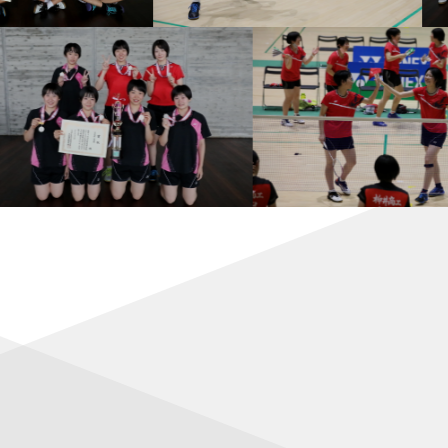
：明地はベスト4
決勝進出！
る！ 日本勢５組が準々決勝進出
勝