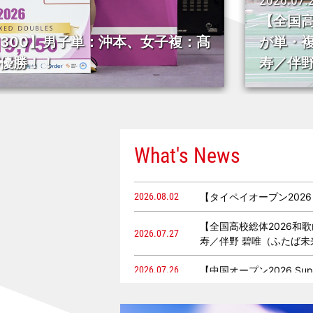
2026.07.27
【全国高校総体
が単・複2冠！
00】男子単：沖本、女子複：髙
寿／伴野 碧唯
！
What's News
2026.08.02
【タイペイオープン2026
【全国高校総体2026和
2026.07.27
寿／伴野 碧唯（ふたば
2026.07.26
【中国オープン2026 S
2026.07.25
【中国オープン2026 S