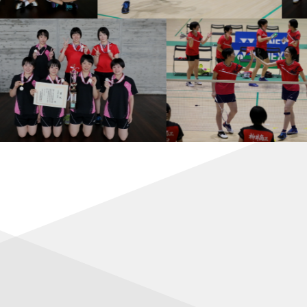
利！
：明地はベスト4
決勝進出！
る！ 日本勢５組が準々決勝進出
勝