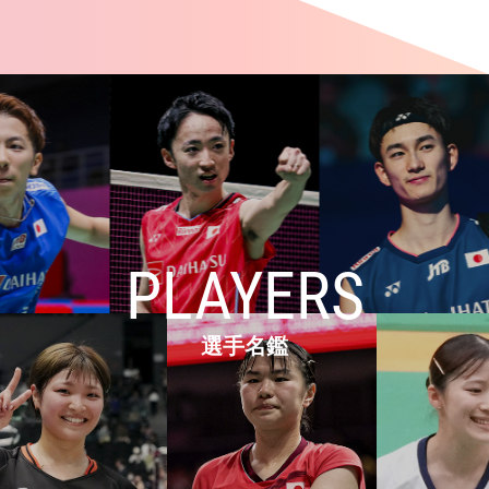
per 300・2回戦】日本勢11組が準々決勝進出
per 300・1回戦2日目】日本勢14組が2回戦進出
per 300・予選／1回戦1日目】日本勢８組が勝利
勝】男子：トナミ運輸、女子：岐阜Bluvicが優勝！！
々決勝／準決勝】男子：トナミ運輸とBIPROGY、女子：岐阜BluvicとB
026 Super 500・決勝】女子単：山口 茜が優勝！！
PLAYERS
026 Super 500・準決勝】山口が決勝進出！ 奥原はベスト4
026 Super 500・準々決勝】山口、奥原が準決勝進出
選手名鑑
026 Super 500・2回戦】日本勢３組が準々決勝進出
26 Super 500・1回戦2日目】日本勢5組が2回戦進出
026 Super 500・予選／1回戦1日目】男子単：小川 翔悟、武井 凛