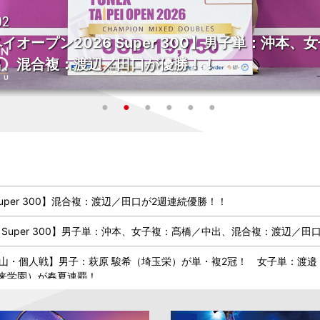
2026.07.27
【全国高校総体2026和歌山・個人戦】男
が単・複2冠！ 女子単：渡邉 柚乃（倉敷
寿／伴野 碧唯（ふたば未来学園）が春夏連
Super 300】混合複：渡辺／田口が2週連続優勝！！
 Super 300】男子単：沖本、女子複：髙橋／中出、混合複：渡辺／田
歌山・個人戦】男子：萩原 駿希（埼玉栄）が単・複2冠！ 女子単：渡邉
未来学園）が春夏連覇！
uper 1000・決勝】女子単：山口が優勝！！ 女子複：福島／松本は準優