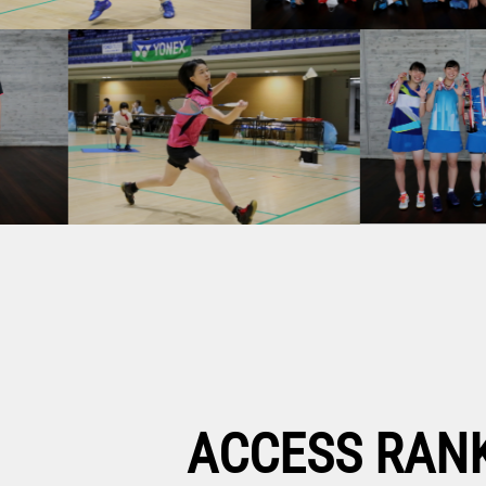
2026.05.26
【シンガポールオープン20
2026.05.24
【日本ランキングサーキッ
2026.05.24
【マレーシアマスターズ20
2026.05.23
【マレーシアマスターズ20
2026.05.22
【マレーシアマスターズ20
2026.05.21
【マレーシアマスターズ2
2026.05.20
【マレーシアマスターズ202
2026.05.19
【マレーシアマスターズ20
2026.05.17
【タイオープン2026 S
ACCESS RAN
2026.05.17
【中国マスターズ2026 S