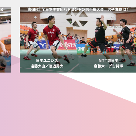
2026.07.14
【ジャパンオープン2026
2026.07.05
【カナダオープン2026 S
2026.07.04
【カナダオープン2026 
2026.07.03
【カナダオープン2026
2026.07.02
【カナダオープン2026 S
2026.07.01
【カナダオープン2026 S
2026.06.30
【カナダオープン2026 
2026.06.28
【USオープン2026 S
2026.06.27
【USオープン2026 S
2026.06.26
【USオープン2026 S