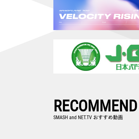
2026.07.25
【中国オープン2026 S
2026.07.24
【中国オープン2026 
2026.07.24
【全国高校総体2026和
2026.07.23
【中国オープン2026 S
2026.07.22
【中国オープン2026 S
2026.07.21
【中国オープン2026 Su
2026.07.19
【ジャパンオープン2026
2026.07.18
【ジャパンオープン2026
RECOMMEND
2026.07.17
【ジャパンオープン2026
SMASH and NET.TV おすすめ動画
2026.07.16
【ジャパンオープン202
2026.07.15
【ジャパンオープン2026