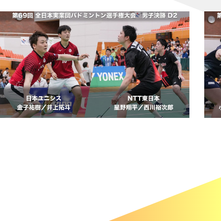
奈良岡、奥原、渡辺／田口も2回戦進出
制覇！
複は日本勢対決へ
北、古賀／齋藤が日本人対決を制す！
野が本戦出場
複：髙橋／中出はツアー3連続優勝！！
！
準決勝進出