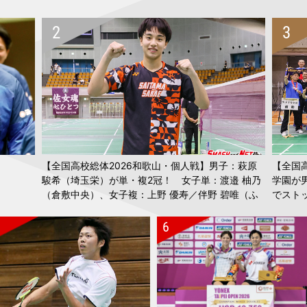
uper 500・準決勝】女子複：中西／岩永、女子単：山口が決勝進出！
uper 500・準々決勝】日本勢4組が準決勝進出！
uper 500・2回戦】女子複：鈴木／山北、混合複：霜上／保原が難敵に勝
per 500・1回戦2日目】日本勢14組が2回戦進出
uper 500・予選／1回戦1日目】女子複：櫻本／廣田、予選で辛勝
26】男子：日本体育大学、女子：筑波大学が優勝！！
【全国高校総体2026和歌山・個人戦】男子：萩原
【全国
26・準決勝】日本女子、中国に0−3で敗退しベスト４
駿希（埼玉栄）が単・複2冠！ 女子単：渡邉 柚乃
学園が
（倉敷中央）、女子複：上野 優寿／伴野 碧唯（ふ
でスト
26・準々決勝】日本男子、フランスに0−3で敗退
たば未来学園）が春夏連覇！
26・準々決勝】日本女子、タイに3−1で勝利して準決勝進出！
 ジャパン2026】各種目の優勝者〜3位が決まり閉幕
 ジャパン2026】各国のバド愛好者がプレー 12日には松友美佐紀