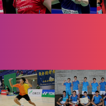
2026.06.07
【インドネシアオープン20
2026.06.06
【インドネシアオープン20
2026.06.05
【インドネシアオープン20
2026.06.04
【インドネシアオープン20
2026.06.03
【インドネシアオープン202
2026.06.02
【インドネシアオープン20
2026.05.31
【シンガポールオープン20
2026.05.30
【シンガポールオープン20
2026.05.29
【シンガポールオープン20
2026.05.28
【シンガポールオープン20
2026.05.27
【シンガポールオープン20