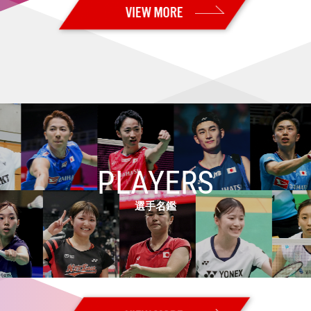
邉いずれも準優勝
2026.07.18
【ジャパンオープン2026 Super 750・準決勝】女子単：山口、男子単：
渡邉が決勝進出！
2026.07.17
【ジャパンオープン2026 Super 750・準々決勝】日本勢7組が準決勝進
出！
2026.07.16
【ジャパンオープン2026 Super 750・2回戦】女子複：鈴木／山北、混
合複：古賀／齋藤、男子複：保木／小林が日本人対決で勝利！
2026.07.15
PLAYERS
【ジャパンオープン2026 Super 750・1回戦2日目】男子単：田中、男
子複：川邊／松川が格上に勝利！ 日本勢15組が2回戦進出
選手名鑑
2026.07.14
【ジャパンオープン2026 Super 750・1回戦1日目】古賀／齋藤がランキ
ング上位に勝利！ 奈良岡、奥原、渡辺／田口も2回戦進出
2026.07.05
【カナダオープン2026 Super 300・決勝】日本勢が5種目制覇！！ 沖
本はSuper 300大会 初制覇！
2026.07.04