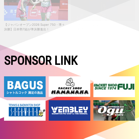
【インドネシアオープン2026 Super 1000・2回戦】男子単：田中が世
界ランク1位に勝利！！
2026.06.03
【インドネシアオープン2026 Super 1000・1回戦2日目】日本勢12組が
【ジャパンオープン2026 Super 750・準々
【中国オープン2026 Super 1000・1回戦1日
決勝】日本勢7組が準決勝進出！
目】男子複：熊谷／西 が上位ペアに勝利！
2回戦進出
2026.06.02
【インドネシアオープン2026 Super 1000・1回戦1日目】日本勢の女子
複3組いずれも勝利 女子単：仁平は明地に勝利
SPONSOR LINK
2026.05.31
【シンガポールオープン2026 Super 750・決勝】女子単：山口、混合
複：霜上／保原ともに準優勝
2026.05.30
【シンガポールオープン2026 Super 750・準決勝】女子単：山口、混合
複：霜上／保原が決勝進出！
2026.05.29
【シンガポールオープン2026 Super 750・準々決勝】混合複：霜上／保
原の快進撃止まらず！ 日本勢4組が準決勝進出
2026.05.28
【シンガポールオープン2026 Super 750・2回戦】日本勢9組が準々決
勝進出