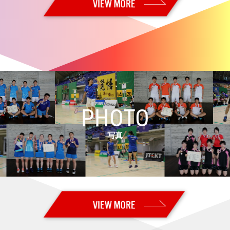
【カナダオープン2026 Super 300・準決勝】日本勢が5種目全てで決勝
進出！ 男子単・女子複は日本勢対決へ
2026.07.03
【カナダオープン2026 Super 300・準々決勝】後藤／吉田が格上に勝
利！ 沖本、鈴木／山北、古賀／齋藤が日本人対決を制す！
2026.07.02
【カナダオープン2026 Super 300・2回戦】日本勢13組が準々決勝進出
2026.07.01
【カナダオープン2026 Super 300・1回戦2日目】日本勢17組が2回戦進
出
PHOTO
2026.06.30
【カナダオープン2026 Super 300・予選／1回戦1日目】日本勢7組が2
回戦進出 男子単：秦野が本戦出場
写真
2026.06.28
【USオープン2026 Super 300・決勝】男子複：山下／岡村が海外ツ
アー初優勝！！ 女子複：髙橋／中出はツアー3連続優勝！！
2026.06.27
【USオープン2026 Super 300・準決勝】男子複：山下／岡村、女子
複：髙橋／中出が決勝進出！
2026.06.26
【USオープン2026 Super 300・準々決勝】女子複：髙橋／中出が格上