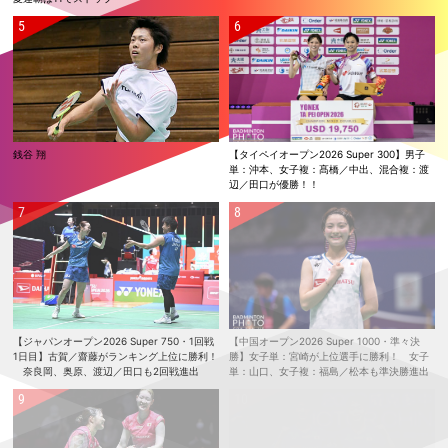
【オーストラリアオープン2026 Super 500・準々決勝】山口、奥原が
準決勝進出
2026.06.11
【オーストラリアオープン2026 Super 500・2回戦】日本勢３組が準々
決勝進出
2026.06.10
【オーストラリアオープン2026 Super 500・1回戦2日目】日本勢5組が
2回戦進出
銭谷 翔
【タイペイオープン2026 Super 300】男子
単：沖本、女子複：髙橋／中出、混合複：渡
2026.06.09
辺／田口が優勝！！
【オーストラリアオープン2026 Super 500・予選／1回戦1日目】男子
単：小川 翔悟、武井 凛生 ともに本戦出場ならず
2026.06.07
【インドネシアオープン2026 Super 1000・決勝】フクマツ優勝！！
山口は準優勝
2026.06.06
【インドネシアオープン2026 Super 1000・準決勝】女子単：山口、女
【ジャパンオープン2026 Super 750・1回戦
【中国オープン2026 Super 1000・準々決
子複：福島／松本が決勝進出！
1日目】古賀／齋藤がランキング上位に勝利！
勝】女子単：宮崎が上位選手に勝利！ 女子
奈良岡、奥原、渡辺／田口も2回戦進出
単：山口、女子複：福島／松本も準決勝進出
2026.06.05
【インドネシアオープン2026 Super 1000・準々決勝】保原／廣上が世
界ランク2位を下す！ 山口、福島／松本も準決勝進出
2026.06.04