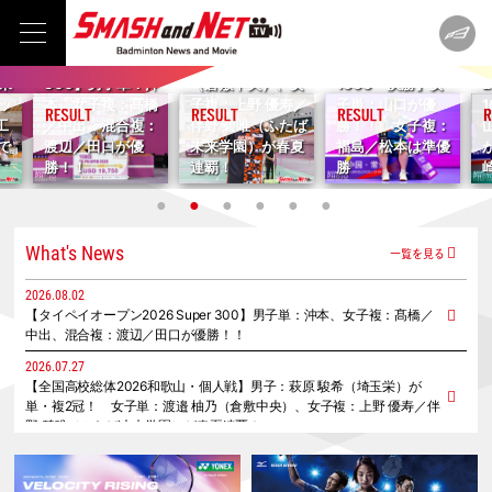
人戦】男子：萩原
駿希（埼玉栄）が
2026.08.02
2026.07.26
単・複2冠！ 女
【タイペイオープ
【中国オープン
2
団
子単：渡邉 柚乃
ン2026 Super
2026 Super
来
（倉敷中央）、女
300】男子単：沖
1000・決勝】女
2
ッ
子複：上野 優寿／
本、女子複：髙橋
子単：山口が優
工
伴野 碧唯（ふたば
／中出、混合複：
勝！！ 女子複：
で
未来学園）が春夏
渡辺／田口が優
福島／松本は準優
連覇！
勝！！
勝
What's News
一覧を見る
2026.08.02
【タイペイオープン2026 Super 300】男子単：沖本、女子複：髙橋／
中出、混合複：渡辺／田口が優勝！！
2026.07.27
【全国高校総体2026和歌山・個人戦】男子：萩原 駿希（埼玉栄）が
単・複2冠！ 女子単：渡邉 柚乃（倉敷中央）、女子複：上野 優寿／伴
野 碧唯（ふたば未来学園）が春夏連覇！
2026.07.26
【中国オープン2026 Super 1000・決勝】女子単：山口が優勝！！ 女