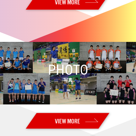
【カナダオープン2026 Super 300・準決勝】日本勢が5種目全てで決勝
進出！ 男子単・女子複は日本勢対決へ
2026.07.03
【カナダオープン2026 Super 300・準々決勝】後藤／吉田が格上に勝
利！ 沖本、鈴木／山北、古賀／齋藤が日本人対決を制す！
2026.07.02
【カナダオープン2026 Super 300・2回戦】日本勢13組が準々決勝進出
2026.07.01
【カナダオープン2026 Super 300・1回戦2日目】日本勢17組が2回戦進
出
PHOTO
2026.06.30
【カナダオープン2026 Super 300・予選／1回戦1日目】日本勢7組が2
回戦進出 男子単：秦野が本戦出場
写真
2026.06.28
【USオープン2026 Super 300・決勝】男子複：山下／岡村が海外ツ
アー初優勝！！ 女子複：髙橋／中出はツアー3連続優勝！！
2026.06.27
【USオープン2026 Super 300・準決勝】男子複：山下／岡村、女子
複：髙橋／中出が決勝進出！
2026.06.26
【USオープン2026 Super 300・準々決勝】女子複：髙橋／中出が格上