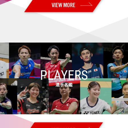
邉いずれも準優勝
2026.07.18
【ジャパンオープン2026 Super 750・準決勝】女子単：山口、男子単：
渡邉が決勝進出！
2026.07.17
【ジャパンオープン2026 Super 750・準々決勝】日本勢7組が準決勝進
出！
2026.07.16
【ジャパンオープン2026 Super 750・2回戦】女子複：鈴木／山北、混
合複：古賀／齋藤、男子複：保木／小林が日本人対決で勝利！
2026.07.15
PLAYERS
【ジャパンオープン2026 Super 750・1回戦2日目】男子単：田中、男
子複：川邊／松川が格上に勝利！ 日本勢15組が2回戦進出
選手名鑑
2026.07.14
【ジャパンオープン2026 Super 750・1回戦1日目】古賀／齋藤がランキ
ング上位に勝利！ 奈良岡、奥原、渡辺／田口も2回戦進出
2026.07.05
【カナダオープン2026 Super 300・決勝】日本勢が5種目制覇！！ 沖
本はSuper 300大会 初制覇！
2026.07.04