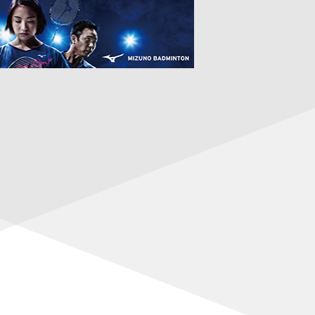
山口、女子複：福島／松本も準決勝進出
11でストップ
組が準々決勝進出
勢13組が2回戦進出
男子複：保木／小林が日本人対決で勝利！
上に勝利！ 日本勢15組が2回戦進出
奈良岡、奥原、渡辺／田口も2回戦進出