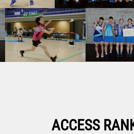
2026.05.24
【日本ランキングサーキッ
2026.05.24
【マレーシアマスターズ20
2026.05.23
【マレーシアマスターズ20
2026.05.22
【マレーシアマスターズ20
2026.05.21
【マレーシアマスターズ2
2026.05.20
【マレーシアマスターズ202
2026.05.19
【マレーシアマスターズ20
2026.05.17
【タイオープン2026 S
2026.05.17
【中国マスターズ2026 S
ACCESS RAN
2026.05.16
【タイオープン2026 S