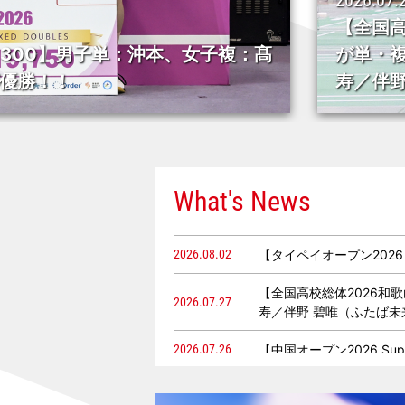
人戦】男子：萩原 駿希（埼玉栄）
2026.07.
柚乃（倉敷中央）、女子複：上野 優
【中国オ
）が春夏連覇！
勝！！
What's News
2026.08.02
【タイペイオープン2026
【全国高校総体2026和
2026.07.27
寿／伴野 碧唯（ふたば
2026.07.26
【中国オープン2026 S
2026.07.25
【中国オープン2026 S