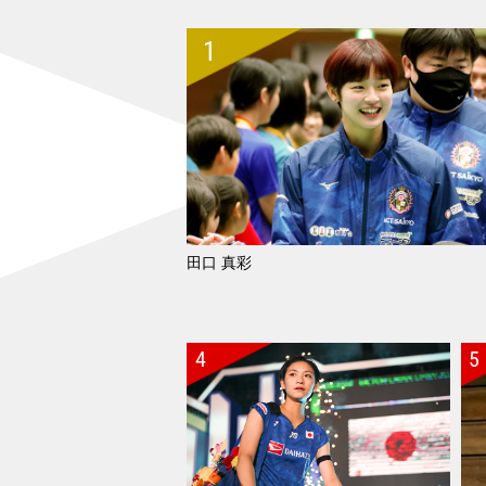
2026.05.15
【タイオープン2026 S
2026.05.14
【タイオープン2026 S
2026.05.13
【タイオープン2026 Su
2026.05.12
【タイオープン2026 S
2026.05.04
【関東大学春季リーグ20
2026.05.02
【トマス＆ユーバー杯20
田口 真彩
2026.05.01
【トマス＆ユーバー杯20
2026.04.30
【トマス＆ユーバー杯20
2026.04.13
【ミズノおもてなしカップ
2026.04.12
【ミズノおもてなしカップ