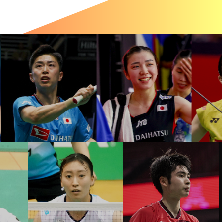
IPROGYが決勝進出！
生 ともに本戦出場ならず