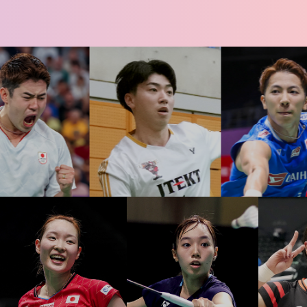
2026.06.24
【USオープン2026 Su
2026.06.23
【USオープン2026 Su
2026.06.21
【全日本実業団2026・決
2026.06.20
【全日本実業団2026・準
2026.06.14
【オーストラリアオープン2
2026.06.13
【オーストラリアオープン2
2026.06.12
【オーストラリアオープン2
2026.06.11
【オーストラリアオープン2
2026.06.10
【オーストラリアオープン20
2026.06.09
【オーストラリアオープン2
2026.06.07
【インドネシアオープン20