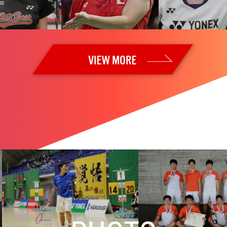
26 Super 1000・準決勝】女子単：山口、女子複：福島／松本が決
26 Super 1000・準々決勝】保原／廣上が世界ランク2位を下す！
26 Super 1000・2回戦】男子単：田中が世界ランク1位に勝利！！
6 Super 1000・1回戦2日目】日本勢12組が2回戦進出
26 Super 1000・1回戦1日目】日本勢の女子複3組いずれも勝利 
26 Super 750・決勝】女子単：山口、混合複：霜上／保原ともに準
26 Super 750・準決勝】女子単：山口、混合複：霜上／保原が決勝
26 Super 750・準々決勝】混合複：霜上／保原の快進撃止まらず
26 Super 750・2回戦】日本勢9組が準々決勝進出
26 Super 750・1回戦2日目】五十嵐／志田、霜上／保原、渡辺／
26 Super 750・1回戦1日目】男子単：奈良岡がランキング上位に勝