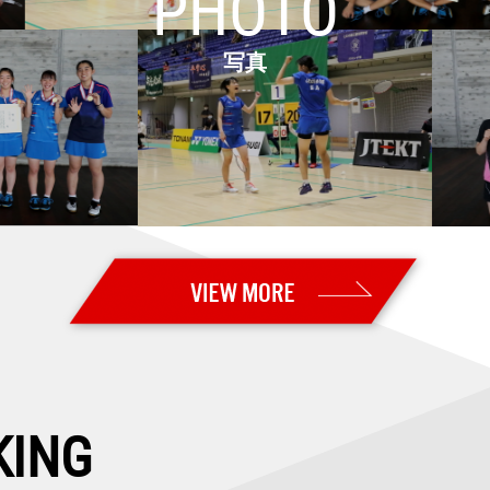
PHOTO
ト2026】高校2年の渡邉 柚乃が女子単優勝！ 5種目いずれも初優勝
写真
26 Super 500・決勝】女子複：櫻本／廣田は準優勝
26 Super 500・準決勝】女子複：櫻本／廣田が決勝進出！ 女子単
26 Super 500・準々決勝】女子単：明地、女子複：櫻本／廣田が準
026 Super 500・2回戦】女子複：櫻本／廣田が志田／五十嵐を破
6 Super 500・1回戦2日目】日本勢9組が2回戦進出
26 Super 500・予選／1回戦1日目】日本勢3組がいずれも勝利
uper 500・決勝】女子単：山口が優勝！！ 女子複：中西／岩永は準優
uper 100】女子複：髙橋／中出が優勝！！
KING
uper 500・準決勝】女子複：中西／岩永、女子単：山口が決勝進出！