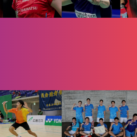
2026.06.06
【インドネシアオープン20
2026.06.05
【インドネシアオープン20
2026.06.04
【インドネシアオープン20
2026.06.03
【インドネシアオープン202
2026.06.02
【インドネシアオープン20
2026.05.31
【シンガポールオープン20
2026.05.30
【シンガポールオープン20
2026.05.29
【シンガポールオープン20
2026.05.28
【シンガポールオープン20
2026.05.27
【シンガポールオープン20
2026.05.26
【シンガポールオープン20