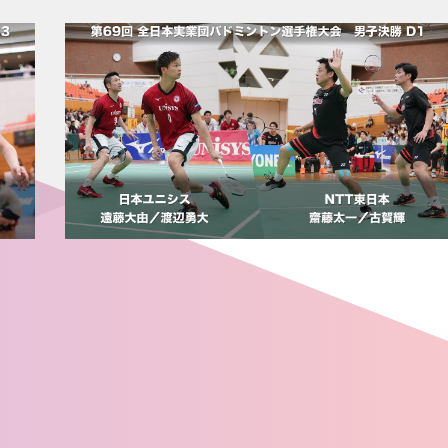
2026.07.05
【カナダオープン2026 S
2026.07.04
【カナダオープン2026 
2026.07.03
【カナダオープン2026
2026.07.02
【カナダオープン2026 S
2026.07.01
【カナダオープン2026 S
2026.06.30
【カナダオープン2026 
2026.06.28
【USオープン2026 S
2026.06.27
【USオープン2026 S
2026.06.26
【USオープン2026 S
2026.06.25
【USオープン2026 Su