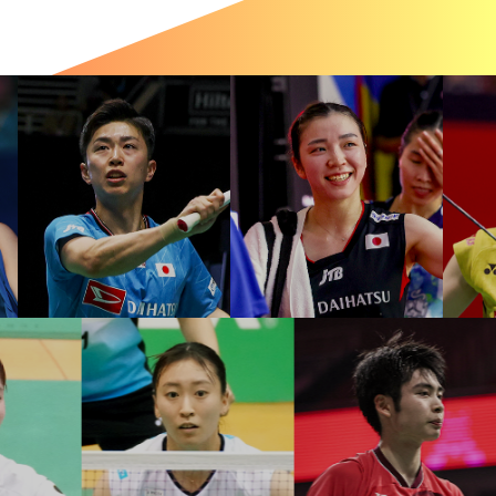
IPROGYが決勝進出！
生 ともに本戦出場ならず