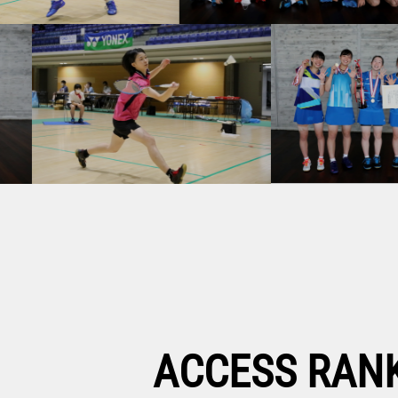
2026.05.24
【日本ランキングサーキッ
2026.05.24
【マレーシアマスターズ20
2026.05.23
【マレーシアマスターズ20
2026.05.22
【マレーシアマスターズ20
2026.05.21
【マレーシアマスターズ2
2026.05.20
【マレーシアマスターズ202
2026.05.19
【マレーシアマスターズ20
2026.05.17
【タイオープン2026 S
2026.05.17
【中国マスターズ2026 S
ACCESS RAN
2026.05.16
【タイオープン2026 S