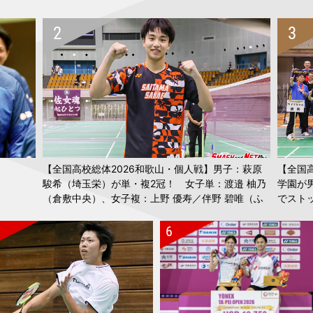
uper 500・準々決勝】日本勢4組が準決勝進出！
uper 500・2回戦】女子複：鈴木／山北、混合複：霜上／保原が難敵に勝
per 500・1回戦2日目】日本勢14組が2回戦進出
uper 500・予選／1回戦1日目】女子複：櫻本／廣田、予選で辛勝
26】男子：日本体育大学、女子：筑波大学が優勝！！
26・準決勝】日本女子、中国に0−3で敗退しベスト４
【全国高校総体2026和歌山・個人戦】男子：萩原
【全国
26・準々決勝】日本男子、フランスに0−3で敗退
駿希（埼玉栄）が単・複2冠！ 女子単：渡邉 柚乃
学園が
（倉敷中央）、女子複：上野 優寿／伴野 碧唯（ふ
でスト
26・準々決勝】日本女子、タイに3−1で勝利して準決勝進出！
たば未来学園）が春夏連覇！
 ジャパン2026】各種目の優勝者〜3位が決まり閉幕
 ジャパン2026】各国のバド愛好者がプレー 12日には松友美佐紀