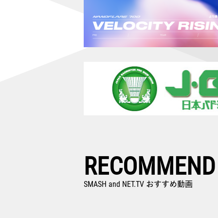
2026.07.24
【中国オープン2026 
2026.07.24
【全国高校総体2026和
2026.07.23
【中国オープン2026 S
2026.07.22
【中国オープン2026 S
2026.07.21
【中国オープン2026 Su
2026.07.19
【ジャパンオープン2026
2026.07.18
【ジャパンオープン2026
2026.07.17
【ジャパンオープン2026
RECOMMEND
2026.07.16
【ジャパンオープン202
SMASH and NET.TV おすすめ動画
2026.07.15
【ジャパンオープン2026
2026.07.14
【ジャパンオープン2026