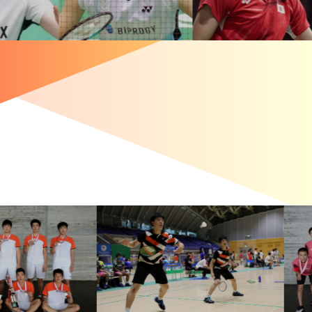
勝進出！
 山口、福島／松本も準決勝進出
女子単：仁平は明地に勝利
優勝
進出！
！ 日本勢4組が準決勝進出
田口がランキング上位に勝利！
利！