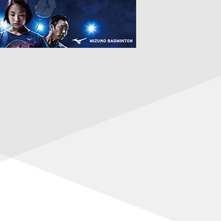
山口、女子複：福島／松本も準決勝進出
11でストップ
組が準々決勝進出
勢13組が2回戦進出
男子複：保木／小林が日本人対決で勝利！
上に勝利！ 日本勢15組が2回戦進出
奈良岡、奥原、渡辺／田口も2回戦進出