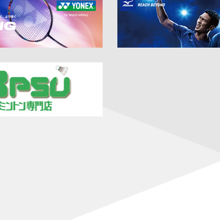
Super 1000・準々決勝】女子単：宮崎が上位選手に勝利！ 女子単：
歌山・団体戦】ふたば未来学園が男女アベックV！ 柳井商工の春夏連覇は
uper 1000・2回戦】混合複：渡辺／田口が上位ペアに勝利！ 日本勢6
uper 1000・1回戦2日目】混合複：霜上／保原が上位ペアに勝利！ 日本
per 1000・1回戦1日目】男子複：熊谷／西 が上位ペアに勝利！
 Super 750・決勝】女子単：山口、男子単：渡邉いずれも準優勝
 Super 750・準決勝】女子単：山口、男子単：渡邉が決勝進出！
 Super 750・準々決勝】日本勢7組が準決勝進出！
6 Super 750・2回戦】女子複：鈴木／山北、混合複：古賀／齋藤、
 Super 750・1回戦2日目】男子単：田中、男子複：川邊／松川が格
 Super 750・1回戦1日目】古賀／齋藤がランキング上位に勝利！ 