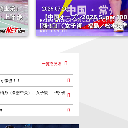
2026.07.25
・決勝】女子単：山口が優
【中国オープン2
勝進出！ 宮崎
一覧を見る
口が優勝！！
 柚乃（倉敷中央）、女子複：上野 優
勝