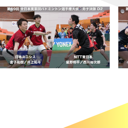
制覇！
複は日本勢対決へ
北、古賀／齋藤が日本人対決を制す！
野が本戦出場
複：髙橋／中出はツアー3連続優勝！！
！
準決勝進出