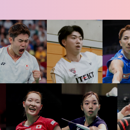
2026.06.24
【USオープン2026 Su
2026.06.23
【USオープン2026 Su
2026.06.21
【全日本実業団2026・決
2026.06.20
【全日本実業団2026・準
2026.06.14
【オーストラリアオープン2
2026.06.13
【オーストラリアオープン2
2026.06.12
【オーストラリアオープン2
2026.06.11
【オーストラリアオープン2
2026.06.10
【オーストラリアオープン20
2026.06.09
【オーストラリアオープン2
2026.06.07
【インドネシアオープン20