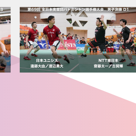
2026.07.05
【カナダオープン2026 S
2026.07.04
【カナダオープン2026 
2026.07.03
【カナダオープン2026
2026.07.02
【カナダオープン2026 S
2026.07.01
【カナダオープン2026 S
2026.06.30
【カナダオープン2026 
2026.06.28
【USオープン2026 S
2026.06.27
【USオープン2026 S
2026.06.26
【USオープン2026 S
2026.06.25
【USオープン2026 Su