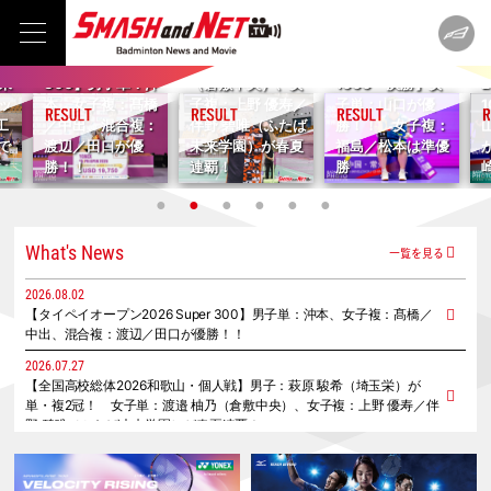
人戦】男子：萩原
駿希（埼玉栄）が
2026.08.02
2026.07.26
単・複2冠！ 女
【タイペイオープ
【中国オープン
2
団
子単：渡邉 柚乃
ン2026 Super
2026 Super
来
（倉敷中央）、女
300】男子単：沖
1000・決勝】女
2
ッ
子複：上野 優寿／
本、女子複：髙橋
子単：山口が優
工
伴野 碧唯（ふたば
／中出、混合複：
勝！！ 女子複：
で
未来学園）が春夏
渡辺／田口が優
福島／松本は準優
連覇！
勝！！
勝
What's News
一覧を見る
2026.08.02
【タイペイオープン2026 Super 300】男子単：沖本、女子複：髙橋／
中出、混合複：渡辺／田口が優勝！！
2026.07.27
【全国高校総体2026和歌山・個人戦】男子：萩原 駿希（埼玉栄）が
単・複2冠！ 女子単：渡邉 柚乃（倉敷中央）、女子複：上野 優寿／伴
野 碧唯（ふたば未来学園）が春夏連覇！
2026.07.26
【中国オープン2026 Super 1000・決勝】女子単：山口が優勝！！ 女