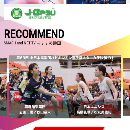
子複：福島／松本は準優勝
2026.07.25
【中国オープン2026 Super 1000・準決勝】山口、福島／松本が決勝進
出！ 宮崎はベスト4
2026.07.24
RECOMMEND
【中国オープン2026 Super 1000・準々決勝】女子単：宮崎が上位選手
に勝利！ 女子単：山口、女子複：福島／松本も準決勝進出
SMASH and NET.TV おすすめ動画
2026.07.24
【全国高校総体2026和歌山・団体戦】ふたば未来学園が男女アベック
V！ 柳井商工の春夏連覇は11でストップ
2026.07.23
【中国オープン2026 Super 1000・2回戦】混合複：渡辺／田口が上位
ペアに勝利！ 日本勢6組が準々決勝進出
2026.07.22
【中国オープン2026 Super 1000・1回戦2日目】混合複：霜上／保原が
上位ペアに勝利！ 日本勢13組が2回戦進出
2026.07.21
【中国オープン2026 Super 1000・1回戦1日目】男子複：熊谷／西 が上
位ペアに勝利！
2026.07.19
【ジャパンオープン2026 Super 750・決勝】女子単：山口、男子単：渡