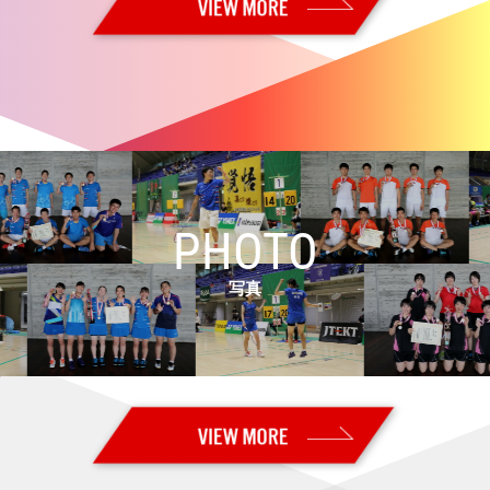
【カナダオープン2026 Super 300・準決勝】日本勢が5種目全てで決勝
進出！ 男子単・女子複は日本勢対決へ
2026.07.03
【カナダオープン2026 Super 300・準々決勝】後藤／吉田が格上に勝
利！ 沖本、鈴木／山北、古賀／齋藤が日本人対決を制す！
2026.07.02
【カナダオープン2026 Super 300・2回戦】日本勢13組が準々決勝進出
2026.07.01
【カナダオープン2026 Super 300・1回戦2日目】日本勢17組が2回戦進
出
PHOTO
2026.06.30
【カナダオープン2026 Super 300・予選／1回戦1日目】日本勢7組が2
回戦進出 男子単：秦野が本戦出場
写真
2026.06.28
【USオープン2026 Super 300・決勝】男子複：山下／岡村が海外ツ
アー初優勝！！ 女子複：髙橋／中出はツアー3連続優勝！！
2026.06.27
【USオープン2026 Super 300・準決勝】男子複：山下／岡村、女子
複：髙橋／中出が決勝進出！
2026.06.26
【USオープン2026 Super 300・準々決勝】女子複：髙橋／中出が格上