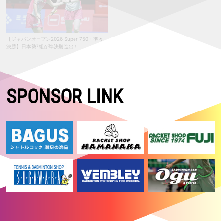
【インドネシアオープン2026 Super 1000・2回戦】男子単：田中が世
界ランク1位に勝利！！
2026.06.03
【インドネシアオープン2026 Super 1000・1回戦2日目】日本勢12組が
【ジャパンオープン2026 Super 750・準々
【中国オープン2026 Super 1000・1回戦1日
決勝】日本勢7組が準決勝進出！
目】男子複：熊谷／西 が上位ペアに勝利！
2回戦進出
2026.06.02
【インドネシアオープン2026 Super 1000・1回戦1日目】日本勢の女子
複3組いずれも勝利 女子単：仁平は明地に勝利
SPONSOR LINK
2026.05.31
【シンガポールオープン2026 Super 750・決勝】女子単：山口、混合
複：霜上／保原ともに準優勝
2026.05.30
【シンガポールオープン2026 Super 750・準決勝】女子単：山口、混合
複：霜上／保原が決勝進出！
2026.05.29
【シンガポールオープン2026 Super 750・準々決勝】混合複：霜上／保
原の快進撃止まらず！ 日本勢4組が準決勝進出
2026.05.28
【シンガポールオープン2026 Super 750・2回戦】日本勢9組が準々決
勝進出