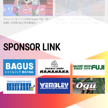
【インドネシアオープン2026 Super 1000・2回戦】男子単：田中が世
界ランク1位に勝利！！
2026.06.03
【インドネシアオープン2026 Super 1000・1回戦2日目】日本勢12組が
【ジャパンオープン2026 Super 750・準々
【中国オープン2026 Super 1000・1回戦1日
決勝】日本勢7組が準決勝進出！
目】男子複：熊谷／西 が上位ペアに勝利！
2回戦進出
2026.06.02
【インドネシアオープン2026 Super 1000・1回戦1日目】日本勢の女子
複3組いずれも勝利 女子単：仁平は明地に勝利
SPONSOR LINK
2026.05.31
【シンガポールオープン2026 Super 750・決勝】女子単：山口、混合
複：霜上／保原ともに準優勝
2026.05.30
【シンガポールオープン2026 Super 750・準決勝】女子単：山口、混合
複：霜上／保原が決勝進出！
2026.05.29
【シンガポールオープン2026 Super 750・準々決勝】混合複：霜上／保
原の快進撃止まらず！ 日本勢4組が準決勝進出
2026.05.28
【シンガポールオープン2026 Super 750・2回戦】日本勢9組が準々決
勝進出