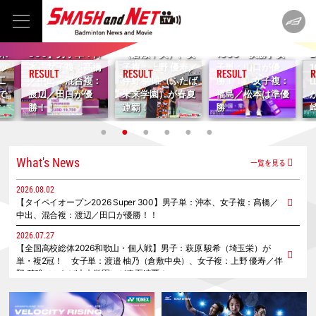
人戦】男子：萩原
駿希（埼玉栄）が
2026.08.02
2026.07.26
単・複2冠！ 女
【タイペイオープ
【中国オープン
2
団
子単：渡邉 柚乃
ン2026 Super
2026 Super
来
（倉敷中央）、女
300】男子単：沖
1000・決勝】女
2
ッ
子複：上野 優寿／
本、女子複：髙橋
子単：山口が優
工
伴野 碧唯（ふたば
／中出、混合複：
勝！！ 女子複：
で
未来学園）が春夏
渡辺／田口が優
福島／松本は準優
連覇！
勝！！
勝
What's News
一覧を見る
2026.08.02
【タイペイオープン2026 Super 300】男子単：沖本、女子複：髙橋／
中出、混合複：渡辺／田口が優勝！！
2026.07.27
【全国高校総体2026和歌山・個人戦】男子：萩原 駿希（埼玉栄）が
単・複2冠！ 女子単：渡邉 柚乃（倉敷中央）、女子複：上野 優寿／伴
野 碧唯（ふたば未来学園）が春夏連覇！
2026.07.26
【中国オープン2026 Super 1000・決勝】女子単：山口が優勝！！ 女