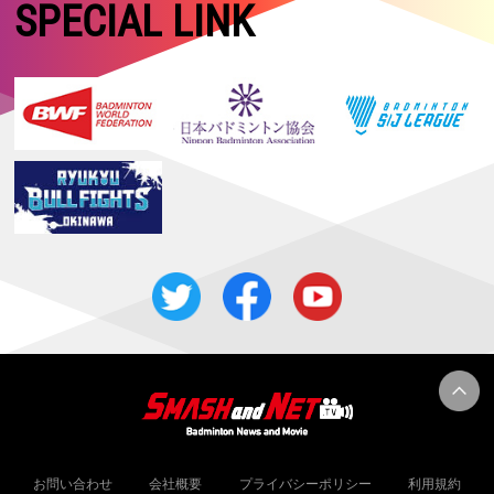
SPECIAL LINK
2026.05.27
【シンガポールオープン2026 Super 750・1回戦2日目】五十嵐／志
田、霜上／保原、渡辺／田口がランキング上位に勝利！
2026.05.26
【シンガポールオープン2026 Super 750・1回戦1日目】男子単：奈良岡
がランキング上位に勝利！
2026.05.24
【日本ランキングサーキット2026】高校2年の渡邉 柚乃が女子単優
勝！ 5種目いずれも初優勝
2026.05.24
【マレーシアマスターズ2026 Super 500・決勝】女子複：櫻本／廣田
は準優勝
2026.05.23
【マレーシアマスターズ2026 Super 500・準決勝】女子複：櫻本／廣
田が決勝進出！ 女子単：明地はベスト4
2026.05.22
【マレーシアマスターズ2026 Super 500・準々決勝】女子単：明地、
女子複：櫻本／廣田が準決勝進出！
2026.05.21
【マレーシアマスターズ2026 Super 500・2回戦】女子複：櫻本／廣田
が志田／五十嵐を破る！ 日本勢５組が準々決勝進出
お問い合わせ
会社概要
プライバシーポリシー
利用規約