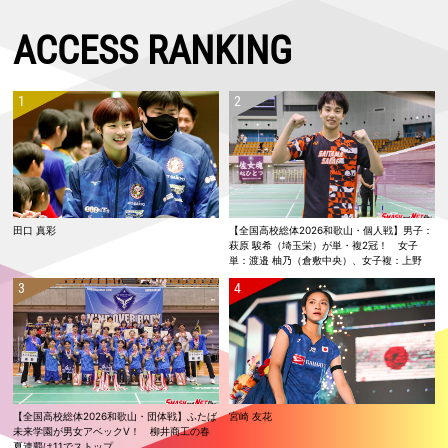
に勝利！ 日本勢5組が準決勝進出
ACCESS RANKING
2026.06.25
【USオープン2026 Super 300・2回戦】日本勢11組が準々決勝進出
2026.06.24
【USオープン2026 Super 300・1回戦2日目】日本勢14組が2回戦進出
2026.06.23
【USオープン2026 Super 300・予選／1回戦1日目】日本勢８組が勝利
2026.06.21
【全日本実業団2026・決勝】男子：トナミ運輸、女子：岐阜Bluvicが優
勝！！
田口 真彩
【全国高校総体2026和歌山・個人戦】男子：
2026.06.20
萩原 駿希（埼玉栄）が単・複2冠！ 女子
【全日本実業団2026・準々決勝／準決勝】男子：トナミ運輸と
単：渡邉 柚乃（倉敷中央）、女子複：上野
優寿／伴野 碧唯（ふたば未来学園）が春夏連
BIPROGY、女子：岐阜BluvicとBIPROGYが決勝進出！
覇！
2026.06.14
【オーストラリアオープン2026 Super 500・決勝】女子単：山口 茜が
優勝！！
2026.06.13
【オーストラリアオープン2026 Super 500・準決勝】山口が決勝進
出！ 奥原はベスト4
【全国高校総体2026和歌山・団体戦】ふたば
宮崎 友花
未来学園が男女アベックV！ 柳井商工の春
2026.06.12
夏連覇は11でストップ