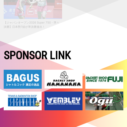
【インドネシアオープン2026 Super 1000・2回戦】男子単：田中が世
界ランク1位に勝利！！
2026.06.03
【インドネシアオープン2026 Super 1000・1回戦2日目】日本勢12組が
【ジャパンオープン2026 Super 750・準々
【中国オープン2026 Super 1000・1回戦1日
決勝】日本勢7組が準決勝進出！
目】男子複：熊谷／西 が上位ペアに勝利！
2回戦進出
2026.06.02
【インドネシアオープン2026 Super 1000・1回戦1日目】日本勢の女子
複3組いずれも勝利 女子単：仁平は明地に勝利
SPONSOR LINK
2026.05.31
【シンガポールオープン2026 Super 750・決勝】女子単：山口、混合
複：霜上／保原ともに準優勝
2026.05.30
【シンガポールオープン2026 Super 750・準決勝】女子単：山口、混合
複：霜上／保原が決勝進出！
2026.05.29
【シンガポールオープン2026 Super 750・準々決勝】混合複：霜上／保
原の快進撃止まらず！ 日本勢4組が準決勝進出
2026.05.28
【シンガポールオープン2026 Super 750・2回戦】日本勢9組が準々決
勝進出