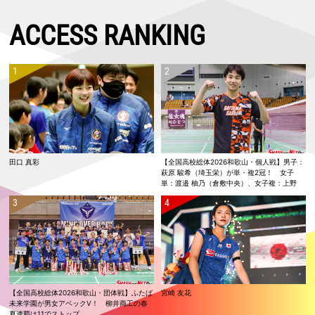
に勝利！ 日本勢5組が準決勝進出
ACCESS RANKING
2026.06.25
【USオープン2026 Super 300・2回戦】日本勢11組が準々決勝進出
2026.06.24
【USオープン2026 Super 300・1回戦2日目】日本勢14組が2回戦進出
2026.06.23
【USオープン2026 Super 300・予選／1回戦1日目】日本勢８組が勝利
2026.06.21
【全日本実業団2026・決勝】男子：トナミ運輸、女子：岐阜Bluvicが優
勝！！
田口 真彩
【全国高校総体2026和歌山・個人戦】男子：
2026.06.20
萩原 駿希（埼玉栄）が単・複2冠！ 女子
【全日本実業団2026・準々決勝／準決勝】男子：トナミ運輸と
単：渡邉 柚乃（倉敷中央）、女子複：上野
優寿／伴野 碧唯（ふたば未来学園）が春夏連
BIPROGY、女子：岐阜BluvicとBIPROGYが決勝進出！
覇！
2026.06.14
【オーストラリアオープン2026 Super 500・決勝】女子単：山口 茜が
優勝！！
2026.06.13
【オーストラリアオープン2026 Super 500・準決勝】山口が決勝進
出！ 奥原はベスト4
【全国高校総体2026和歌山・団体戦】ふたば
宮崎 友花
未来学園が男女アベックV！ 柳井商工の春
2026.06.12
夏連覇は11でストップ