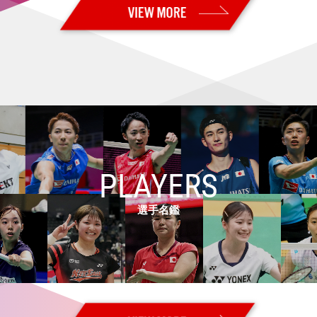
邉いずれも準優勝
2026.07.18
【ジャパンオープン2026 Super 750・準決勝】女子単：山口、男子単：
渡邉が決勝進出！
2026.07.17
【ジャパンオープン2026 Super 750・準々決勝】日本勢7組が準決勝進
出！
2026.07.16
【ジャパンオープン2026 Super 750・2回戦】女子複：鈴木／山北、混
合複：古賀／齋藤、男子複：保木／小林が日本人対決で勝利！
2026.07.15
PLAYERS
【ジャパンオープン2026 Super 750・1回戦2日目】男子単：田中、男
子複：川邊／松川が格上に勝利！ 日本勢15組が2回戦進出
選手名鑑
2026.07.14
【ジャパンオープン2026 Super 750・1回戦1日目】古賀／齋藤がランキ
ング上位に勝利！ 奈良岡、奥原、渡辺／田口も2回戦進出
2026.07.05
【カナダオープン2026 Super 300・決勝】日本勢が5種目制覇！！ 沖
本はSuper 300大会 初制覇！
2026.07.04