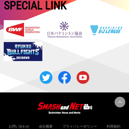
SPECIAL LINK
2026.05.27
【シンガポールオープン2026 Super 750・1回戦2日目】五十嵐／志
田、霜上／保原、渡辺／田口がランキング上位に勝利！
2026.05.26
【シンガポールオープン2026 Super 750・1回戦1日目】男子単：奈良岡
がランキング上位に勝利！
2026.05.24
【日本ランキングサーキット2026】高校2年の渡邉 柚乃が女子単優
勝！ 5種目いずれも初優勝
2026.05.24
【マレーシアマスターズ2026 Super 500・決勝】女子複：櫻本／廣田
は準優勝
2026.05.23
【マレーシアマスターズ2026 Super 500・準決勝】女子複：櫻本／廣
田が決勝進出！ 女子単：明地はベスト4
2026.05.22
【マレーシアマスターズ2026 Super 500・準々決勝】女子単：明地、
女子複：櫻本／廣田が準決勝進出！
2026.05.21
【マレーシアマスターズ2026 Super 500・2回戦】女子複：櫻本／廣田
が志田／五十嵐を破る！ 日本勢５組が準々決勝進出
お問い合わせ
会社概要
プライバシーポリシー
利用規約