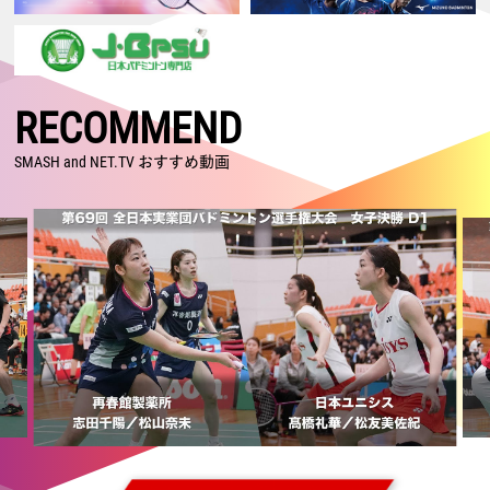
子複：福島／松本は準優勝
2026.07.25
【中国オープン2026 Super 1000・準決勝】山口、福島／松本が決勝進
出！ 宮崎はベスト4
2026.07.24
RECOMMEND
【中国オープン2026 Super 1000・準々決勝】女子単：宮崎が上位選手
に勝利！ 女子単：山口、女子複：福島／松本も準決勝進出
SMASH and NET.TV おすすめ動画
2026.07.24
【全国高校総体2026和歌山・団体戦】ふたば未来学園が男女アベック
V！ 柳井商工の春夏連覇は11でストップ
2026.07.23
【中国オープン2026 Super 1000・2回戦】混合複：渡辺／田口が上位
ペアに勝利！ 日本勢6組が準々決勝進出
2026.07.22
【中国オープン2026 Super 1000・1回戦2日目】混合複：霜上／保原が
上位ペアに勝利！ 日本勢13組が2回戦進出
2026.07.21
【中国オープン2026 Super 1000・1回戦1日目】男子複：熊谷／西 が上
位ペアに勝利！
2026.07.19
【ジャパンオープン2026 Super 750・決勝】女子単：山口、男子単：渡