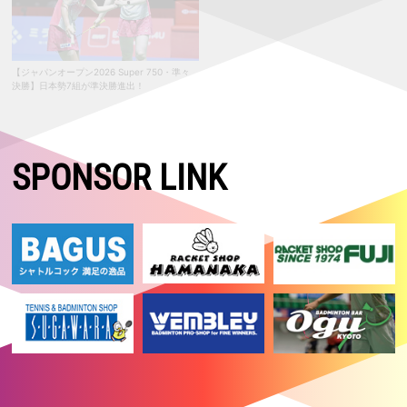
【インドネシアオープン2026 Super 1000・2回戦】男子単：田中が世
界ランク1位に勝利！！
2026.06.03
【インドネシアオープン2026 Super 1000・1回戦2日目】日本勢12組が
【ジャパンオープン2026 Super 750・準々
【中国オープン2026 Super 1000・1回戦1日
決勝】日本勢7組が準決勝進出！
目】男子複：熊谷／西 が上位ペアに勝利！
2回戦進出
2026.06.02
【インドネシアオープン2026 Super 1000・1回戦1日目】日本勢の女子
複3組いずれも勝利 女子単：仁平は明地に勝利
SPONSOR LINK
2026.05.31
【シンガポールオープン2026 Super 750・決勝】女子単：山口、混合
複：霜上／保原ともに準優勝
2026.05.30
【シンガポールオープン2026 Super 750・準決勝】女子単：山口、混合
複：霜上／保原が決勝進出！
2026.05.29
【シンガポールオープン2026 Super 750・準々決勝】混合複：霜上／保
原の快進撃止まらず！ 日本勢4組が準決勝進出
2026.05.28
【シンガポールオープン2026 Super 750・2回戦】日本勢9組が準々決
勝進出