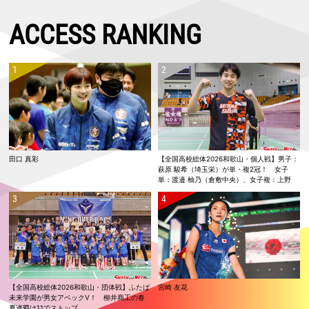
に勝利！ 日本勢5組が準決勝進出
ACCESS RANKING
2026.06.25
【USオープン2026 Super 300・2回戦】日本勢11組が準々決勝進出
2026.06.24
【USオープン2026 Super 300・1回戦2日目】日本勢14組が2回戦進出
2026.06.23
【USオープン2026 Super 300・予選／1回戦1日目】日本勢８組が勝利
2026.06.21
【全日本実業団2026・決勝】男子：トナミ運輸、女子：岐阜Bluvicが優
勝！！
田口 真彩
【全国高校総体2026和歌山・個人戦】男子：
2026.06.20
萩原 駿希（埼玉栄）が単・複2冠！ 女子
【全日本実業団2026・準々決勝／準決勝】男子：トナミ運輸と
単：渡邉 柚乃（倉敷中央）、女子複：上野
優寿／伴野 碧唯（ふたば未来学園）が春夏連
BIPROGY、女子：岐阜BluvicとBIPROGYが決勝進出！
覇！
2026.06.14
【オーストラリアオープン2026 Super 500・決勝】女子単：山口 茜が
優勝！！
2026.06.13
【オーストラリアオープン2026 Super 500・準決勝】山口が決勝進
出！ 奥原はベスト4
【全国高校総体2026和歌山・団体戦】ふたば
宮崎 友花
未来学園が男女アベックV！ 柳井商工の春
2026.06.12
夏連覇は11でストップ