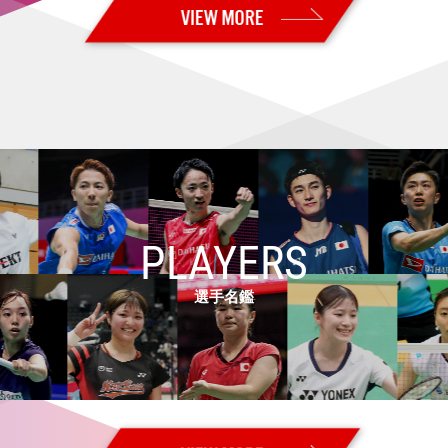
邉いずれも準優勝
2026.07.18
【ジャパンオープン2026 Super 750・準決勝】女子単：山口、男子単：
渡邉が決勝進出！
2026.07.17
【ジャパンオープン2026 Super 750・準々決勝】日本勢7組が準決勝進
出！
2026.07.16
【ジャパンオープン2026 Super 750・2回戦】女子複：鈴木／山北、混
合複：古賀／齋藤、男子複：保木／小林が日本人対決で勝利！
2026.07.15
PLAYERS
【ジャパンオープン2026 Super 750・1回戦2日目】男子単：田中、男
子複：川邊／松川が格上に勝利！ 日本勢15組が2回戦進出
選手名鑑
2026.07.14
【ジャパンオープン2026 Super 750・1回戦1日目】古賀／齋藤がランキ
ング上位に勝利！ 奈良岡、奥原、渡辺／田口も2回戦進出
2026.07.05
【カナダオープン2026 Super 300・決勝】日本勢が5種目制覇！！ 沖
本はSuper 300大会 初制覇！
2026.07.04