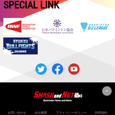
SPECIAL LINK
2026.05.27
【シンガポールオープン2026 Super 750・1回戦2日目】五十嵐／志
田、霜上／保原、渡辺／田口がランキング上位に勝利！
2026.05.26
【シンガポールオープン2026 Super 750・1回戦1日目】男子単：奈良岡
がランキング上位に勝利！
2026.05.24
【日本ランキングサーキット2026】高校2年の渡邉 柚乃が女子単優
勝！ 5種目いずれも初優勝
2026.05.24
【マレーシアマスターズ2026 Super 500・決勝】女子複：櫻本／廣田
は準優勝
2026.05.23
【マレーシアマスターズ2026 Super 500・準決勝】女子複：櫻本／廣
田が決勝進出！ 女子単：明地はベスト4
2026.05.22
【マレーシアマスターズ2026 Super 500・準々決勝】女子単：明地、
女子複：櫻本／廣田が準決勝進出！
2026.05.21
【マレーシアマスターズ2026 Super 500・2回戦】女子複：櫻本／廣田
が志田／五十嵐を破る！ 日本勢５組が準々決勝進出
お問い合わせ
会社概要
プライバシーポリシー
利用規約