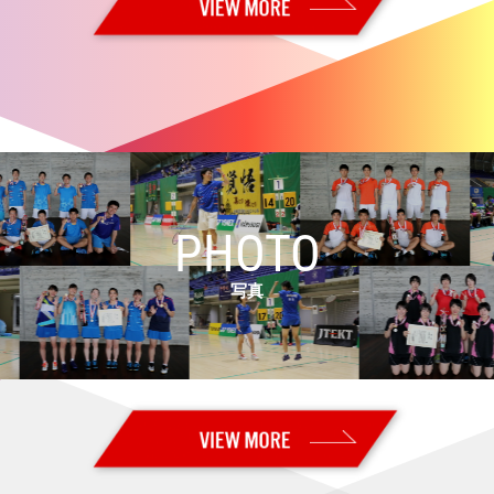
【カナダオープン2026 Super 300・準決勝】日本勢が5種目全てで決勝
進出！ 男子単・女子複は日本勢対決へ
2026.07.03
【カナダオープン2026 Super 300・準々決勝】後藤／吉田が格上に勝
利！ 沖本、鈴木／山北、古賀／齋藤が日本人対決を制す！
2026.07.02
【カナダオープン2026 Super 300・2回戦】日本勢13組が準々決勝進出
2026.07.01
【カナダオープン2026 Super 300・1回戦2日目】日本勢17組が2回戦進
出
PHOTO
2026.06.30
【カナダオープン2026 Super 300・予選／1回戦1日目】日本勢7組が2
回戦進出 男子単：秦野が本戦出場
写真
2026.06.28
【USオープン2026 Super 300・決勝】男子複：山下／岡村が海外ツ
アー初優勝！！ 女子複：髙橋／中出はツアー3連続優勝！！
2026.06.27
【USオープン2026 Super 300・準決勝】男子複：山下／岡村、女子
複：髙橋／中出が決勝進出！
2026.06.26
【USオープン2026 Super 300・準々決勝】女子複：髙橋／中出が格上