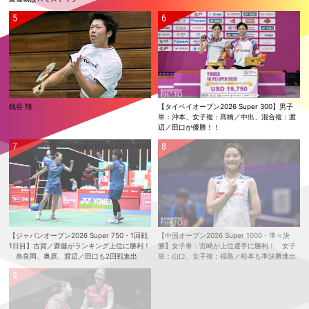
【オーストラリアオープン2026 Super 500・準々決勝】山口、奥原が
準決勝進出
2026.06.11
【オーストラリアオープン2026 Super 500・2回戦】日本勢３組が準々
決勝進出
2026.06.10
【オーストラリアオープン2026 Super 500・1回戦2日目】日本勢5組が
2回戦進出
銭谷 翔
【タイペイオープン2026 Super 300】男子
単：沖本、女子複：髙橋／中出、混合複：渡
2026.06.09
辺／田口が優勝！！
【オーストラリアオープン2026 Super 500・予選／1回戦1日目】男子
単：小川 翔悟、武井 凛生 ともに本戦出場ならず
2026.06.07
【インドネシアオープン2026 Super 1000・決勝】フクマツ優勝！！
山口は準優勝
2026.06.06
【インドネシアオープン2026 Super 1000・準決勝】女子単：山口、女
【ジャパンオープン2026 Super 750・1回戦
【中国オープン2026 Super 1000・準々決
子複：福島／松本が決勝進出！
1日目】古賀／齋藤がランキング上位に勝利！
勝】女子単：宮崎が上位選手に勝利！ 女子
奈良岡、奥原、渡辺／田口も2回戦進出
単：山口、女子複：福島／松本も準決勝進出
2026.06.05
【インドネシアオープン2026 Super 1000・準々決勝】保原／廣上が世
界ランク2位を下す！ 山口、福島／松本も準決勝進出
2026.06.04