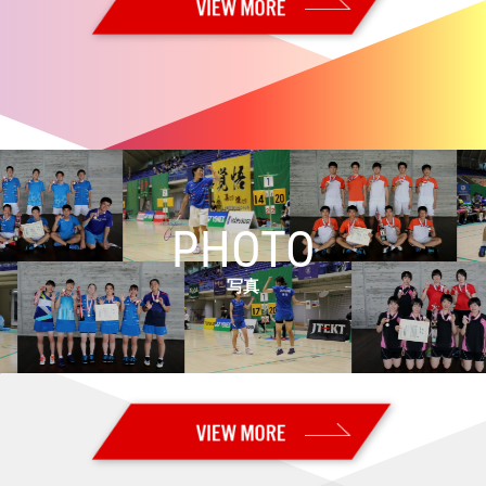
【カナダオープン2026 Super 300・準決勝】日本勢が5種目全てで決勝
進出！ 男子単・女子複は日本勢対決へ
2026.07.03
【カナダオープン2026 Super 300・準々決勝】後藤／吉田が格上に勝
利！ 沖本、鈴木／山北、古賀／齋藤が日本人対決を制す！
2026.07.02
【カナダオープン2026 Super 300・2回戦】日本勢13組が準々決勝進出
2026.07.01
【カナダオープン2026 Super 300・1回戦2日目】日本勢17組が2回戦進
出
PHOTO
2026.06.30
【カナダオープン2026 Super 300・予選／1回戦1日目】日本勢7組が2
回戦進出 男子単：秦野が本戦出場
写真
2026.06.28
【USオープン2026 Super 300・決勝】男子複：山下／岡村が海外ツ
アー初優勝！！ 女子複：髙橋／中出はツアー3連続優勝！！
2026.06.27
【USオープン2026 Super 300・準決勝】男子複：山下／岡村、女子
複：髙橋／中出が決勝進出！
2026.06.26
【USオープン2026 Super 300・準々決勝】女子複：髙橋／中出が格上