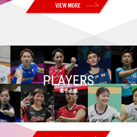
邉いずれも準優勝
2026.07.18
【ジャパンオープン2026 Super 750・準決勝】女子単：山口、男子単：
渡邉が決勝進出！
2026.07.17
【ジャパンオープン2026 Super 750・準々決勝】日本勢7組が準決勝進
出！
2026.07.16
【ジャパンオープン2026 Super 750・2回戦】女子複：鈴木／山北、混
合複：古賀／齋藤、男子複：保木／小林が日本人対決で勝利！
2026.07.15
PLAYERS
【ジャパンオープン2026 Super 750・1回戦2日目】男子単：田中、男
子複：川邊／松川が格上に勝利！ 日本勢15組が2回戦進出
選手名鑑
2026.07.14
【ジャパンオープン2026 Super 750・1回戦1日目】古賀／齋藤がランキ
ング上位に勝利！ 奈良岡、奥原、渡辺／田口も2回戦進出
2026.07.05
【カナダオープン2026 Super 300・決勝】日本勢が5種目制覇！！ 沖
本はSuper 300大会 初制覇！
2026.07.04