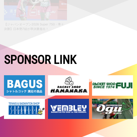
【インドネシアオープン2026 Super 1000・2回戦】男子単：田中が世
界ランク1位に勝利！！
2026.06.03
【インドネシアオープン2026 Super 1000・1回戦2日目】日本勢12組が
【ジャパンオープン2026 Super 750・準々
【中国オープン2026 Super 1000・1回戦1日
決勝】日本勢7組が準決勝進出！
目】男子複：熊谷／西 が上位ペアに勝利！
2回戦進出
2026.06.02
【インドネシアオープン2026 Super 1000・1回戦1日目】日本勢の女子
複3組いずれも勝利 女子単：仁平は明地に勝利
SPONSOR LINK
2026.05.31
【シンガポールオープン2026 Super 750・決勝】女子単：山口、混合
複：霜上／保原ともに準優勝
2026.05.30
【シンガポールオープン2026 Super 750・準決勝】女子単：山口、混合
複：霜上／保原が決勝進出！
2026.05.29
【シンガポールオープン2026 Super 750・準々決勝】混合複：霜上／保
原の快進撃止まらず！ 日本勢4組が準決勝進出
2026.05.28
【シンガポールオープン2026 Super 750・2回戦】日本勢9組が準々決
勝進出