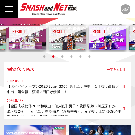
人戦】男子：萩原
駿希（埼玉栄）が
2026.08.02
2026.07.26
単・複2冠！ 女
【タイペイオープ
【中国オープン
2
団
子単：渡邉 柚乃
ン2026 Super
2026 Super
来
（倉敷中央）、女
300】男子単：沖
1000・決勝】女
2
ッ
子複：上野 優寿／
本、女子複：髙橋
子単：山口が優
工
伴野 碧唯（ふたば
／中出、混合複：
勝！！ 女子複：
で
未来学園）が春夏
渡辺／田口が優
福島／松本は準優
連覇！
勝！！
勝
What's News
一覧を見る
2026.08.02
【タイペイオープン2026 Super 300】男子単：沖本、女子複：髙橋／
中出、混合複：渡辺／田口が優勝！！
2026.07.27
【全国高校総体2026和歌山・個人戦】男子：萩原 駿希（埼玉栄）が
単・複2冠！ 女子単：渡邉 柚乃（倉敷中央）、女子複：上野 優寿／伴
野 碧唯（ふたば未来学園）が春夏連覇！
2026.07.26
【中国オープン2026 Super 1000・決勝】女子単：山口が優勝！！ 女