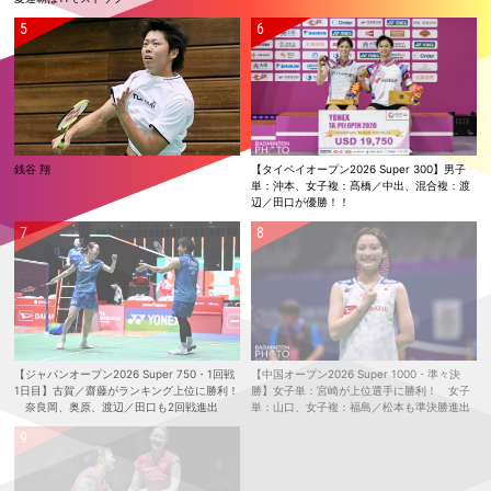
【オーストラリアオープン2026 Super 500・準々決勝】山口、奥原が
準決勝進出
2026.06.11
【オーストラリアオープン2026 Super 500・2回戦】日本勢３組が準々
決勝進出
2026.06.10
【オーストラリアオープン2026 Super 500・1回戦2日目】日本勢5組が
2回戦進出
銭谷 翔
【タイペイオープン2026 Super 300】男子
単：沖本、女子複：髙橋／中出、混合複：渡
2026.06.09
辺／田口が優勝！！
【オーストラリアオープン2026 Super 500・予選／1回戦1日目】男子
単：小川 翔悟、武井 凛生 ともに本戦出場ならず
2026.06.07
【インドネシアオープン2026 Super 1000・決勝】フクマツ優勝！！
山口は準優勝
2026.06.06
【インドネシアオープン2026 Super 1000・準決勝】女子単：山口、女
【ジャパンオープン2026 Super 750・1回戦
【中国オープン2026 Super 1000・準々決
子複：福島／松本が決勝進出！
1日目】古賀／齋藤がランキング上位に勝利！
勝】女子単：宮崎が上位選手に勝利！ 女子
奈良岡、奥原、渡辺／田口も2回戦進出
単：山口、女子複：福島／松本も準決勝進出
2026.06.05
【インドネシアオープン2026 Super 1000・準々決勝】保原／廣上が世
界ランク2位を下す！ 山口、福島／松本も準決勝進出
2026.06.04