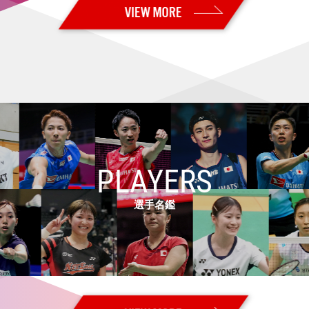
邉いずれも準優勝
2026.07.18
【ジャパンオープン2026 Super 750・準決勝】女子単：山口、男子単：
渡邉が決勝進出！
2026.07.17
【ジャパンオープン2026 Super 750・準々決勝】日本勢7組が準決勝進
出！
2026.07.16
【ジャパンオープン2026 Super 750・2回戦】女子複：鈴木／山北、混
合複：古賀／齋藤、男子複：保木／小林が日本人対決で勝利！
2026.07.15
PLAYERS
【ジャパンオープン2026 Super 750・1回戦2日目】男子単：田中、男
子複：川邊／松川が格上に勝利！ 日本勢15組が2回戦進出
選手名鑑
2026.07.14
【ジャパンオープン2026 Super 750・1回戦1日目】古賀／齋藤がランキ
ング上位に勝利！ 奈良岡、奥原、渡辺／田口も2回戦進出
2026.07.05
【カナダオープン2026 Super 300・決勝】日本勢が5種目制覇！！ 沖
本はSuper 300大会 初制覇！
2026.07.04