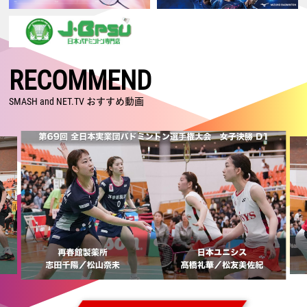
子複：福島／松本は準優勝
2026.07.25
【中国オープン2026 Super 1000・準決勝】山口、福島／松本が決勝進
出！ 宮崎はベスト4
2026.07.24
RECOMMEND
【中国オープン2026 Super 1000・準々決勝】女子単：宮崎が上位選手
に勝利！ 女子単：山口、女子複：福島／松本も準決勝進出
SMASH and NET.TV おすすめ動画
2026.07.24
【全国高校総体2026和歌山・団体戦】ふたば未来学園が男女アベック
V！ 柳井商工の春夏連覇は11でストップ
2026.07.23
【中国オープン2026 Super 1000・2回戦】混合複：渡辺／田口が上位
ペアに勝利！ 日本勢6組が準々決勝進出
2026.07.22
【中国オープン2026 Super 1000・1回戦2日目】混合複：霜上／保原が
上位ペアに勝利！ 日本勢13組が2回戦進出
2026.07.21
【中国オープン2026 Super 1000・1回戦1日目】男子複：熊谷／西 が上
位ペアに勝利！
2026.07.19
【ジャパンオープン2026 Super 750・決勝】女子単：山口、男子単：渡