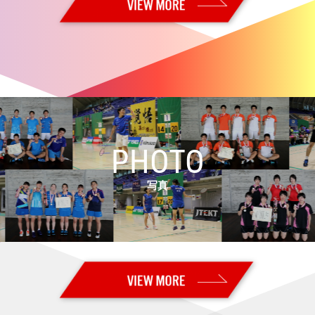
【カナダオープン2026 Super 300・準決勝】日本勢が5種目全てで決勝
進出！ 男子単・女子複は日本勢対決へ
2026.07.03
【カナダオープン2026 Super 300・準々決勝】後藤／吉田が格上に勝
利！ 沖本、鈴木／山北、古賀／齋藤が日本人対決を制す！
2026.07.02
【カナダオープン2026 Super 300・2回戦】日本勢13組が準々決勝進出
2026.07.01
【カナダオープン2026 Super 300・1回戦2日目】日本勢17組が2回戦進
出
PHOTO
2026.06.30
【カナダオープン2026 Super 300・予選／1回戦1日目】日本勢7組が2
回戦進出 男子単：秦野が本戦出場
写真
2026.06.28
【USオープン2026 Super 300・決勝】男子複：山下／岡村が海外ツ
アー初優勝！！ 女子複：髙橋／中出はツアー3連続優勝！！
2026.06.27
【USオープン2026 Super 300・準決勝】男子複：山下／岡村、女子
複：髙橋／中出が決勝進出！
2026.06.26
【USオープン2026 Super 300・準々決勝】女子複：髙橋／中出が格上